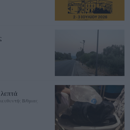
ς
 λεπτά
ευθυντής Β/θμιας