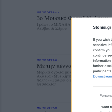
ΜΕ ΥΠΟΓΡΑΦΗ
3ο Μουσικό Φεστιβάλ Δήμου
Γράφει ο ΜΙΧΑΗΛ ΚΑΠΙΩΤΑΣ, πρώην Δντ
Stonisi.gr
Λέσβου & Σάμου
If you wish 
sensitive in
confirm you
continue se
information 
ΜΕ ΥΠΟΓΡΑΦΗ
Με την πέννα της ψυχής και 
further disc
participants
Μερικά σχόλια με αφορμή το βιβλίο της 
Αλατζά «Μυτιλήνη-Συνοικισμός: Μεγαλών
Downstream 
πόλης» - Γράφει ο ΚΩΣΤΑΣ ΜΑΓΟΣ, καθη
Θεσσαλίας
Persona
I want t
ΜΕ ΥΠΟΓΡΑΦΗ