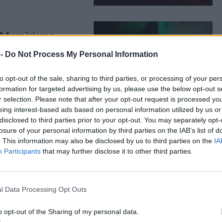
 Μυτιλήνης
ης Β/θμιας Εκπ/σης
 -
Do Not Process My Personal Information
to opt-out of the sale, sharing to third parties, or processing of your per
formation for targeted advertising by us, please use the below opt-out s
r selection. Please note that after your opt-out request is processed y
eing interest-based ads based on personal information utilized by us or
disclosed to third parties prior to your opt-out. You may separately opt-
της μνήμης
losure of your personal information by third parties on the IAB’s list of
. This information may also be disclosed by us to third parties on the
IA
Βάσω Καραπιπέρη-
οντας στην άκρη της
Participants
that may further disclose it to other third parties.
γητής Πανεπιστημίου
l Data Processing Opt Outs
o opt-out of the Sharing of my personal data.