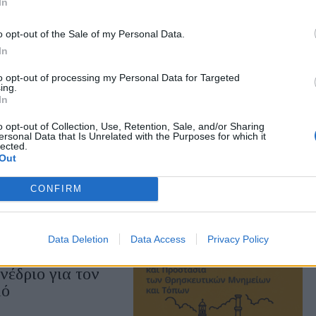
ενες διακοπές
In
o opt-out of the Sale of my Personal Data.
οικισμός μένει χωρίς
πό 12 ώρες και ζητά
In
to opt-out of processing my Personal Data for Targeted
ing.
In
o opt-out of Collection, Use, Retention, Sale, and/or Sharing
υ
ersonal Data that Is Unrelated with the Purposes for which it
lected.
ς 4ης Αυγούστου 1936
Out
CONFIRM
Data Deletion
Data Access
Privacy Policy
νέδριο για τον
μό