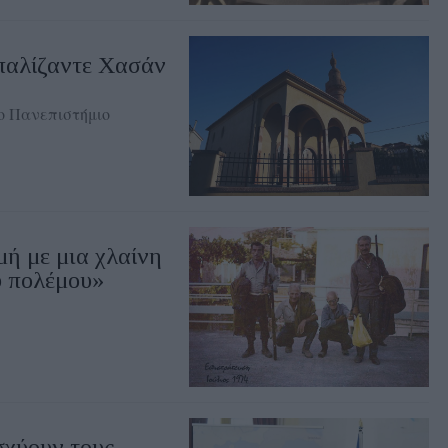
παλίζαντε Χασάν
ο Πανεπιστήμιο
ή με μια χλαίνη
υ πολέμου»
σχύουν τους