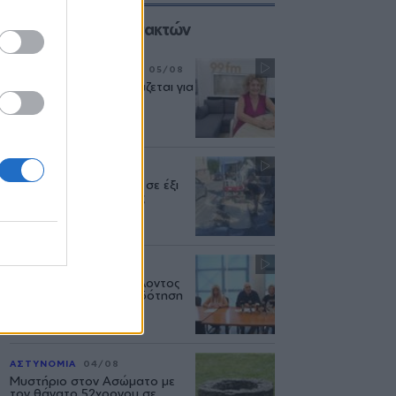
Επιλογές των Συντακτών
ΣΥΝΕΝΤΕΥΞΗ
ΜΟΥΣΙΚΗ
05/08
«Η ασφάλεια δεν θυσιάζεται για
τις δημόσιες σχέσεις»
ΜΥΤΙΛΗΝΗ
04/08
Διακοπή υδροδότησης σε έξι
περιοχές της Μυτιλήνης
ΔΥΤΙΚΗ ΛΕΣΒΟΣ
04/08
Το Υπουργείο Περιβάλλοντος
άφησε χωρίς χρηματοδότηση
έργα νερού στη Λέσβο
ΑΣΤΥΝΟΜΙΑ
04/08
Μυστήριο στον Ασώματο με
τον θάνατο 52χρονου σε