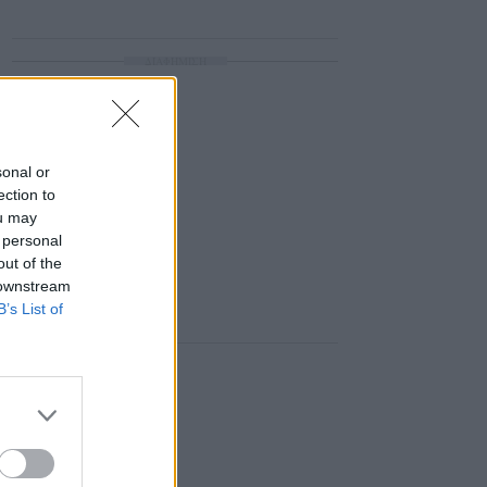
ΔΙΑΦΗΜΙΣΗ
sonal or
ection to
ou may
 personal
out of the
 downstream
B’s List of