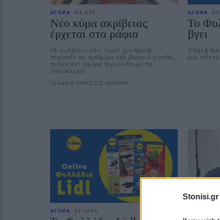
ΑΓΟΡΑ
03 ΑΥΓ
ΑΓΟΡΑ
03
Νέο κύμα ακρίβειας
Το Φυλ
έρχεται στα ράφια
βγει
Οι αυξήσεις στις τιμές χονδρικής
Υψηλή ποι
περνούν σε τρόφιμα και βασικά αγαθά,
και πάντα
πιέζοντας ακόμη περισσότερο τα
νοικοκυριά
Γράφει ο ΘΡΑΣΟΣ ΑΒΡΑΑΜ
Stonisi.gr
ΑΓΟΡΑ
27 ΙΟΥΛ
ΤΟΥΡΙΣΜ