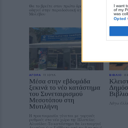
Θα το βρείτε στον πρώτο δρόμο που
Υψηλή ποι
I want t
οδηγεί στην παραδοσιακή αγορά του
και πάντα
of my P
Μολύβου
was col
Opted 
ΑΓΟΡΑ
11 ΙΟΥΛ
ΒΙΒΛΙΟ
06
Μέσα στην εβδομάδα
Κλεισ
ξεκινά το νέο κατάστημα
Δημόσ
του Συνεταιρισμού
Βιβλι
Μεσοτόπου στη
Λόγω έλλε
Μυτιλήνη
Η προετοιμασία γίνεται με γοργούς
ρυθμούς στο νέο χώρο της Πλατείας
Αλυσίδας-Το κατάστημα θα λειτουργεί
Δευτέρα έως Σάββατο από τις 9 το πρωί