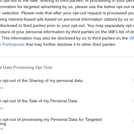
ιά ελέγχων και
Στους χώρους δουλειάς
to opt-out of the sale, sharing to third parties, or processing of your per
ψεων η εστίαση της
Ένωση Ιδιωτικών
formation for targeted advertising by us, please use the below opt-out s
υ
Υπαλλήλων Λέσβου
r selection. Please note that after your opt-out request is processed y
eing interest-based ads based on personal information utilized by us or
ς του Συλλόγου «ΑΣΠΙΔΑ»,
Συνεχίζονται οι περιοδείες στα
disclosed to third parties prior to your opt-out. You may separately opt-
λουμαριέτος, μίλησε στο «Ν»
εμπορικά καταστήματα ενόψει της
losure of your personal information by third parties on the IAB’s list of
 τις καταγγελίες σχετικά με τη
απεργίας της 19ης Ιουλίου, με αιτή
τα αυτόφωρα και τους
αυξήσεις στους μισθούς και αξιοπρε
. This information may also be disclosed by us to third parties on the
IA
βανόμενους ελέγχους –
συνθήκες εργασίας
Participants
that may further disclose it to other third parties.
 έως 28% ο τζίρος παρά την
ή κίνηση
ΜΑΡΙΑ ΧΑΤΖΗΓΕΩΡΓΙΟΥ
l Data Processing Opt Outs
o opt-out of the Sharing of my personal data.
In
o opt-out of the Sale of my Personal Data.
In
 ΙΟΥΛ
ΑΓΟΡΑ
11 ΙΟΥΛ
to opt-out of processing my Personal Data for Targeted
λάδιο Lidl έχει
Το Εκπτωτικό Μάρκετ
ing.
In
της Λέσβου