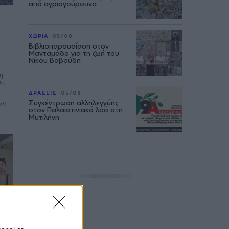
από αγριογούρουνα
ο
ΧΩΡΙΑ
05/08
Βιβλιοπαρουσίαση στον
Μανταμάδο για τη ζωή του
Νίκου Βαβούδη
η
ις
ΔΡΑΣΕΙΣ
05/08
ων
Συγκέντρωση αλληλεγγύης
στον Παλαιστινιακό λαό στη
Μυτιλήνη
ΔΙΑΦΗΜΙΣΗ