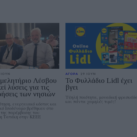
 ΙΟΥΝ
ΑΓΟΡΑ
29 ΙΟΥΝ
ιμελητήριο Λέσβου
Το Φυλλάδιο Lidl έχει
κεί λύσεις για τις
βγει
ρήσεις των νησιών
Υψηλή ποιότητα, μοναδική φρεσκάδ
και πάντα χαμηλές τιμές!
τηση, ενεργειακό κόστος και
ό Ισοδύναμο βρέθηκαν στο
 της παρέμβασης του
η Τατάκη στην ΚΕΕΕ