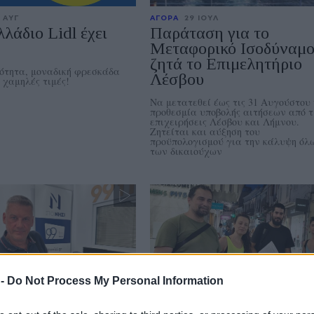
 ΑΥΓ
ΑΓΟΡΑ
29 ΙΟΥΛ
λάδιο Lidl έχει
Παράταση για το
Μεταφορικό Ισοδύναμ
ζητά το Επιμελητήριο
ότητα, μοναδική φρεσκάδα
Λέσβου
 χαμηλές τιμές!
Να μετατεθεί έως τις 31 Αυγούστου 
προθεσμία υποβολής αιτήσεων από τ
επιχειρήσεις Λέσβου και Λήμνου.
Ζητείται και αύξηση του
προϋπολογισμού για την κάλυψη όλ
των δικαιούχων
 -
Do Not Process My Personal Information
ΟΣ
26 ΙΟΥΛ
ΑΓΟΡΑ
17 ΙΟΥΛ