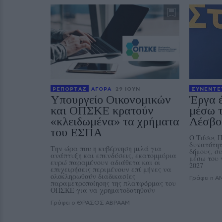
ΡΕΠΟΡΤΑΖ
ΑΓΟΡΑ
29 ΙΟΥΝ
ΣΥΝΕΝΤΕ
Υπουργείο Οικονομικών
Έργα 
και ΟΠΣΚΕ κρατούν
μέσω 
«κλειδωμένα» τα χρήματα
Λέσβο
του ΕΣΠΑ
Ο Τάσος Π
δυνατότητ
Την ώρα που η κυβέρνηση μιλά για
δήμους, σ
ανάπτυξη και επενδύσεις, εκατομμύρια
μέσω του 
ευρώ παραμένουν αδιάθετα και οι
2027
επιχειρήσεις περιμένουν επί μήνες να
ολοκληρωθούν διαδικασίες
Γράφει η 
παραμετροποίησης της πλατφόρμας του
ΟΠΣΚΕ για να χρηματοδοτηθούν
Γράφει ο ΘΡΑΣΟΣ ΑΒΡΑΑΜ