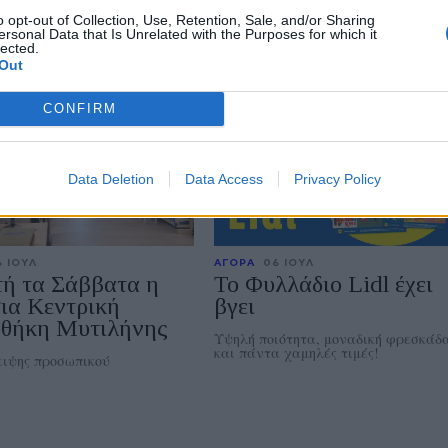
ότητα, μοναδική φρεσκάδα
Ποιότητα, οικονομία και καθημερινέ
o opt-out of Collection, Use, Retention, Sale, and/or Sharing
 χαμηλές τιμές!
προσφορές, πάντα δίπλα στον
ersonal Data that Is Unrelated with the Purposes for which it
καταναλωτή
lected.
Out
CONFIRM
Data Deletion
Data Access
Privacy Policy
 ΙΟΥΛ
ΑΓΟΡΑ
06 ΙΟΥΛ
τή τα Σάββατα η
Το Φυλλάδιο Lidl έχει
ια Κεντρική
βγει
οθήκη Μυτιλήνης
Υψηλή ποιότητα, μοναδική φρεσκάδ
και πάντα χαμηλές τιμές!
ιψης προσωπικού