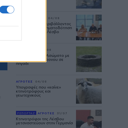
ς
ΔΥΤΙΚΗ ΛΕΣΒΟΣ
04/08
Το Υπουργείο Περιβάλλοντος
άφησε χωρίς χρηματοδότηση
έργα νερού στη Λέσβο
ΑΣΤΥΝΟΜΙΑ
04/08
Μυστήριο στον Ασώματο με
τον θάνατο 52χρονου σε
πηγάδι
ΑΓΡΟΤΕΣ
04/08
Υπογραφές που «καίνε»
κτηνοτρόφους και
γεωτεχνικούς
α
ΡΕΠΟΡΤΑΖ
ΑΓΡΟΤΕΣ
31/07
Κτηνοτρόφοι της Λέσβου
μεταναστεύουν στην Γερμανία