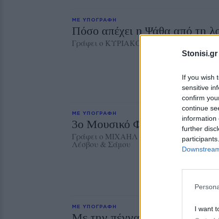
ΜΕ ΥΠΟΓΡΑΦΗ
Πόσο απέχει η Ψάθα από τη λ
Γράφει ο ΚΥΡΙΑΚΟΣ ΑΡΓΥΡΟΠΟΥΛΟΣ
Stonisi.gr
If you wish 
sensitive in
confirm you
continue se
ΜΕ ΥΠΟΓΡΑΦΗ
information 
3ο Μουσικό Φεστιβάλ Δήμου
further disc
Γράφει ο ΜΙΧΑΗΛ ΚΑΠΙΩΤΑΣ, πρώην Δντ
participants
Λέσβου & Σάμου
Downstream 
Persona
ΜΕ ΥΠΟΓΡΑΦΗ
I want t
Με την πέννα της ψυχής και 