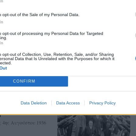
In
Βάσω Καραπιπέρη-
οντας στην άκρη της
o opt-out of the Sale of my Personal Data.
γητής Πανεπιστημίου
In
to opt-out of processing my Personal Data for Targeted
ing.
In
o opt-out of Collection, Use, Retention, Sale, and/or Sharing
ενες διακοπές
ersonal Data that Is Unrelated with the Purposes for which it
lected.
Out
οικισμός μένει χωρίς
πό 12 ώρες και ζητά
CONFIRM
Data Deletion
Data Access
Privacy Policy
υ
ς 4ης Αυγούστου 1936