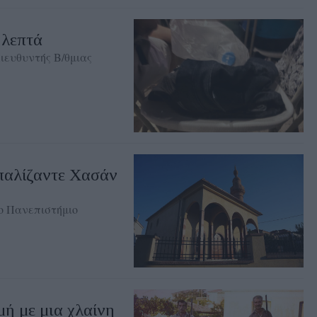
 λεπτά
ευθυντής Β/θμιας
παλίζαντε Χασάν
ο Πανεπιστήμιο
ή με μια χλαίνη