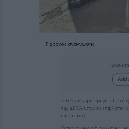
1
' χρόνος ανάγνωσης
Προσθέστε
Add 
Πολύ γρήγορα προχωρά το έργ
της ΔΕΥΑΛ που το επιβλέπει, α
σπίτια τους!
Εκτός αν φορούν γαλότσες, φό