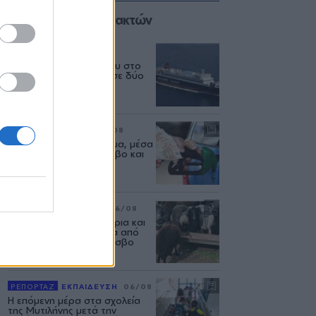
Επιλογές των Συντακτών
ΕΛΛΑΔΑ
06/08
Δεύτερη εμπλοκή κάβου στο
«Νήσος Ρόδος» μέσα σε δύο
μήνες
ΡΕΠΟΡΤΑΖ
ΑΓΟΡΑ
07/08
Φωτιά πήραν τα καυσιμα, μέσα
στον Αύγουστο σε Λέσβο και
Λήμνο
ΡΕΠΟΡΤΑΖ
ΑΓΡΟΤΕΣ
06/08
Ανασταίνονται... μοσχάρια και
πρόβατα κάνουν βόλτα από
στάνη σε στάνη στη Λέσβο
ΡΕΠΟΡΤΑΖ
ΕΚΠΑΙΔΕΥΣΗ
06/08
Η επόμενη μέρα στα σχολεία
της Μυτιλήνης μετά την