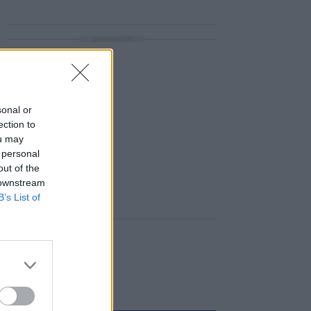
ΔΙΑΦΗΜΙΣΗ
sonal or
ection to
ou may
 personal
out of the
 downstream
B’s List of