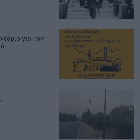
νέδριο για τον
μό
ς