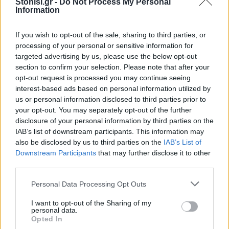
Stonisi.gr -
Do Not Process My Personal
Και το Χθες καταβροχθίζει το Αύριο.
Information
Καλή Χρονιά, να σας ευχηθώ.
Αν το αποφασίσουμε, μπορεί και να γίνει…
If you wish to opt-out of the sale, sharing to third parties, or
processing of your personal or sensitive information for
targeted advertising by us, please use the below opt-out
Δείτε περισσότερα άρθρα μας στα αποτελέσματα
section to confirm your selection. Please note that after your
αναζήτησης
opt-out request is processed you may continue seeing
interest-based ads based on personal information utilized by
Add stonisi.gr on Google ↗
us or personal information disclosed to third parties prior to
your opt-out. You may separately opt-out of the further
disclosure of your personal information by third parties on the
IAB’s list of downstream participants. This information may
ΣΤΗΝ ΙΔΙΑ ΚΑΤΗΓΟΡΙΑ
also be disclosed by us to third parties on the
IAB’s List of
Downstream Participants
that may further disclose it to other
ΜΕ ΥΠΟΓΡΑΦΗ
third parties.
Πολύωρες και
επαναλαμβανόμενες διακοπές
Personal Data Processing Opt Outs
νερού στο Πυργί
Κάτοικος της περιοχής
I want to opt-out of the Sharing of my
καταγγέλλει ότι ο οικισμός μένει
personal data.
χωρίς υδροδότηση ακόμη και για
Opted In
περισσότερες από 12 ώρες και ζητά