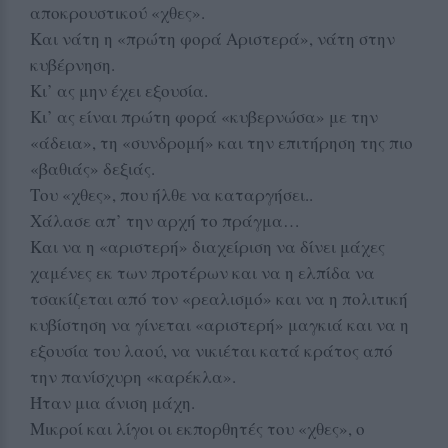
αποκρουστικού «χθες».
Και νάτη η «πρώτη φορά Αριστερά», νάτη στην
κυβέρνηση.
Κι’ ας μην έχει εξουσία.
Κι’ ας είναι πρώτη φορά «κυβερνώσα» με την
«άδεια», τη «συνδρομή» και την επιτήρηση της πιο
«βαθιάς» δεξιάς.
Του «χθες», που ήλθε να καταργήσει..
Χάλασε απ’ την αρχή το πράγμα…
Και να η «αριστερή» διαχείριση να δίνει μάχες
χαμένες εκ των προτέρων και να η ελπίδα να
τσακίζεται από τον «ρεαλισμό» και να η πολιτική
κυβίστηση να γίνεται «αριστερή» μαγκιά και να η
εξουσία του λαού, να νικιέται κατά κράτος από
την πανίσχυρη «καρέκλα».
Ήταν μια άνιση μάχη.
Μικροί και λίγοι οι εκπορθητές του «χθες», ο