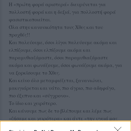
Η «πρώτη φορά αριστερά» διευρύνεται για
πολλοστή φορά και η δεξιά, για πολλοστή φορά
φασιστικοποιείται.
Όλα στην κανονικότητα τους Χθες και του
προχθές!!
Και παλεύουμε, όσοι λίγοι παλεύουμε ακόμα και
ελπίζουμε, όσοι ελπίζουμε ακόμα και
παραμυθιαζόμαστε, όσοι παραμυθιαζόμαστε
ακόμα και φωνάζουμε, όσοι φωνάζουμε ακόμα, για
να ξορκίσουμε το Χθες.
Και κείνο όλο μεταμφιέζεται, ξανανιώνει,
μακιγιάρεται και νάτο, πιο άγριο, πιο αδηφάγο,
πιο έξυπνο και «σύγχρονο».
Το ίδιο και χειρότερο.
Και κάνουμε πως δε το βλέπουμε και λέμε πως
«ζήσαμε και χειρότερα» και άντε «την υγειά μας
νάχουμε» και άντε «δόξα τω Θεώ»…