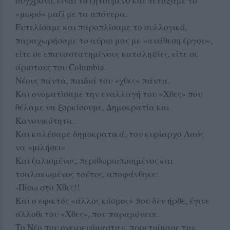
σύγχρονο, είναι το ζητούμενο και πετάξαμε το
«μωρό» μαζί με τα απόνερα.
Ευτελίσαμε και παροπλίσαμε το συλλογικό,
παραχωρήσαμε το αύριο μας με «ανάθεση έργου»,
είτε σε επαναστατημένους καταληψίες, είτε σε
άριστους του Columbia.
Νέους πάντα, παιδιά του «χθες» πάντα.
Και ονοματίσαμε την εναλλαγή του «Χθες» που
θέλαμε να ξορκίσουμε, Δημοκρατία και
Κανονικότητα.
Και καλέσαμε δημοκρατικά, τον κυρίαρχο Λαός
να «μιλήσει»
Και ζαλισμένος, περιθωριοποιημένος και
τσαλακωμένος τούτος, αποφάνθηκε:
-Πίσω στο Χθες!!
Και ο εφικτός «άλλος κόσμος» που δεν ήρθε, έγινε
άλλοθι του «Χθες», που παραμόνευε.
Το Νέο που ονειρευόμασταν, προετοίμασε τον