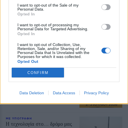
απαντήσεις από τη ΔΕΥΑΛ
I want to opt-out of the Sale of my
Personal Data.
Opted In
ΜΕ ΥΠΟΓΡΑΦΗ
Οι μύθοι μιας μαύρης επετείου
I want to opt-out of processing my
90 χρόνια από τη Μεταξική
Personal Data for Targeted Advertising.
δικτατορία της 4ης Αυγούστου
Opted In
1936
I want to opt-out of Collection, Use,
Retention, Sale, and/or Sharing of my
Personal Data that Is Unrelated with the
Purposes for which it was collected.
Opted Out
ΜΕ ΥΠΟΓΡΑΦΗ
Ένα Διεθνές Επιστημονικό
CONFIRM
Συνέδριο για τον Θρησκευτικό
Φονταμενταλισμό
Γράφει ο ΑΘΑΝΑΣΙΟΣ Ι
ΚΑΛΑΜΑΤΑΣ
Data Deletion
Data Access
Privacy Policy
ΜΕ ΥΠΟΓΡΑΦΗ
Η τεχνολογία στο… δρόμο μας