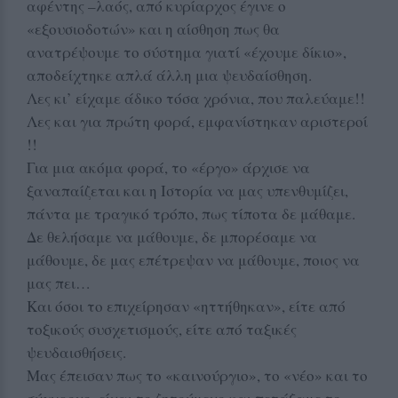
αφέντης –λαός, από κυρίαρχος έγινε ο
«εξουσιοδοτών» και η αίσθηση πως θα
ανατρέψουμε το σύστημα γιατί «έχουμε δίκιο»,
αποδείχτηκε απλά άλλη μια ψευδαίσθηση.
Λες κι’ είχαμε άδικο τόσα χρόνια, που παλεύαμε!!
Λες και για πρώτη φορά, εμφανίστηκαν αριστεροί
!!
Για μια ακόμα φορά, το «έργο» άρχισε να
ξαναπαίζεται και η Ιστορία να μας υπενθυμίζει,
πάντα με τραγικό τρόπο, πως τίποτα δε μάθαμε.
Δε θελήσαμε να μάθουμε, δε μπορέσαμε να
μάθουμε, δε μας επέτρεψαν να μάθουμε, ποιος να
μας πει…
Και όσοι το επιχείρησαν «ηττήθηκαν», είτε από
τοξικούς συσχετισμούς, είτε από ταξικές
ψευδαισθήσεις.
Μας έπεισαν πως το «καινούργιο», το «νέο» και το