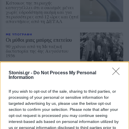
Κάτοικος της περιοχής
καταγγέλλει ότι ο οικισμός μένει
χωρίς υδροδότηση ακόμη και για
περισσότερες από 12 ώρες και ζητά
απαντήσεις από τη ΔΕΥΑΛ
ΜΕ ΥΠΟΓΡΑΦΗ
Οι μύθοι μιας μαύρης επετείου
90 χρόνια από τη Μεταξική
δικτατορία της 4ης Αυγούστου
1936
Stonisi.gr -
Do Not Process My Personal
Information
ΜΕ ΥΠΟΓΡΑΦΗ
If you wish to opt-out of the sale, sharing to third parties, or
Ένα Διεθνές Επιστημονικό
Συνέδριο για τον Θρησκευτικό
processing of your personal or sensitive information for
Φονταμενταλισμό
targeted advertising by us, please use the below opt-out
Γράφει ο ΑΘΑΝΑΣΙΟΣ Ι
section to confirm your selection. Please note that after your
ΚΑΛΑΜΑΤΑΣ
opt-out request is processed you may continue seeing
interest-based ads based on personal information utilized by
us or personal information disclosed to third parties prior to