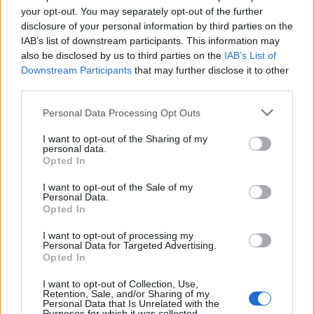
your opt-out. You may separately opt-out of the further
ΜΕ ΥΠΟΓΡΑΦΗ
disclosure of your personal information by third parties on the
Η τεχνολογία στο… δρόμο μας
IAB’s list of downstream participants. This information may
Γράφει η ΜΑΡΙΝΑ ΠΟΛΛΑΤΟΥ
also be disclosed by us to third parties on the
IAB’s List of
Downstream Participants
that may further disclose it to other
third parties.
Personal Data Processing Opt Outs
I want to opt-out of the Sharing of my
personal data.
ΜΕ ΥΠΟΓΡΑΦΗ
Opted In
Μια καρέκλα που περίμενε 48
λεπτά
I want to opt-out of the Sale of my
Γράφει ο ΜΙΧΑΛΗΣ ΚΑΠΙΩΤΑΣ
Personal Data.
Πρώην Διευθυντής Β/θμιας
Opted In
Εκπαίδευσης Λέσβου και Σάμου
I want to opt-out of processing my
Personal Data for Targeted Advertising.
Opted In
ΜΕ ΥΠΟΓΡΑΦΗ
I want to opt-out of Collection, Use,
Μια επίσκεψη στο τέμενος
Retention, Sale, and/or Sharing of my
Μπαλίζαντε Χασάν Μπέη
Personal Data that Is Unrelated with the
Purposes for which it was collected.