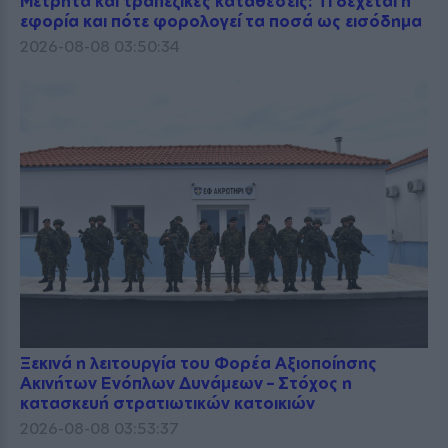
Μετρητά και τραπεζικές καταθέσεις: Τι δέχεται η
εφορία και πότε φορολογεί τα ποσά ως εισόδημα
2026-08-08 03:50:34
Ξεκινά η λειτουργία του Φορέα Αξιοποίησης
Ακινήτων Ενόπλων Δυνάμεων – Στόχος η
κατασκευή στρατιωτικών κατοικιών
2026-08-08 03:53:37