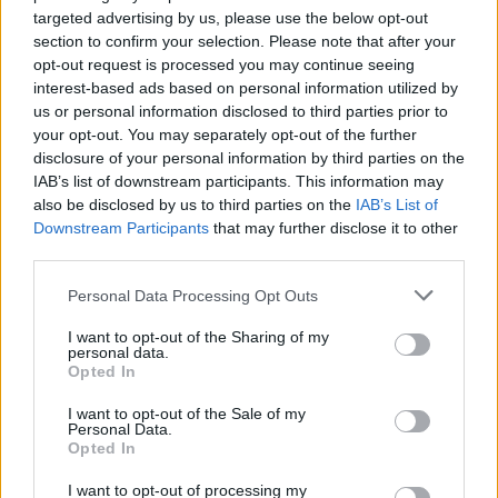
επαναλαμβανόμενες διακοπές
targeted advertising by us, please use the below opt-out
νερού στο Πυργί
section to confirm your selection. Please note that after your
Κάτοικος της περιοχής
opt-out request is processed you may continue seeing
καταγγέλλει ότι ο οικισμός μένει
interest-based ads based on personal information utilized by
χωρίς υδροδότηση ακόμη και για
περισσότερες από 12 ώρες και ζητά
us or personal information disclosed to third parties prior to
απαντήσεις από τη ΔΕΥΑΛ
your opt-out. You may separately opt-out of the further
disclosure of your personal information by third parties on the
IAB’s list of downstream participants. This information may
ΜΕ ΥΠΟΓΡΑΦΗ
Οι μύθοι μιας μαύρης επετείου
also be disclosed by us to third parties on the
IAB’s List of
90 χρόνια από τη Μεταξική
Downstream Participants
that may further disclose it to other
δικτατορία της 4ης Αυγούστου
third parties.
1936
Personal Data Processing Opt Outs
I want to opt-out of the Sharing of my
personal data.
Opted In
ΜΕ ΥΠΟΓΡΑΦΗ
Ένα Διεθνές Επιστημονικό
I want to opt-out of the Sale of my
Συνέδριο για τον Θρησκευτικό
Personal Data.
Φονταμενταλισμό
Opted In
Γράφει ο ΑΘΑΝΑΣΙΟΣ Ι
ΚΑΛΑΜΑΤΑΣ
I want to opt-out of processing my