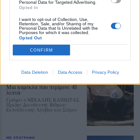
Personal Data for Targeted Advertising.
Opted In
I want to opt-out of Collection, Use,
Retention, Sale, and/or Sharing of my
ΜΕ ΥΠΟΓΡΑΦΗ
Personal Data that Is Unrelated with the
Η τεχνολογία στο… δρόμο μας
Purposes for which it was collected.
Γράφει η ΜΑΡΙΝΑ ΠΟΛΛΑΤΟΥ
Opted Out
CONFIRM
Data Deletion
Data Access
Privacy Policy
ΜΕ ΥΠΟΓΡΑΦΗ
Μια καρέκλα που περίμενε 48
λεπτά
Γράφει ο ΜΙΧΑΛΗΣ ΚΑΠΙΩΤΑΣ
Πρώην Διευθυντής Β/θμιας
Εκπαίδευσης Λέσβου και Σάμου
ΜΕ ΥΠΟΓΡΑΦΗ