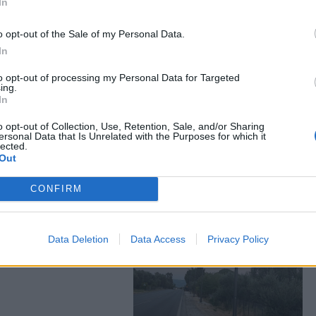
In
o opt-out of the Sale of my Personal Data.
In
to opt-out of processing my Personal Data for Targeted
ing.
νέδριο για τον
In
μό
o opt-out of Collection, Use, Retention, Sale, and/or Sharing
ersonal Data that Is Unrelated with the Purposes for which it
lected.
Out
CONFIRM
ς
Data Deletion
Data Access
Privacy Policy