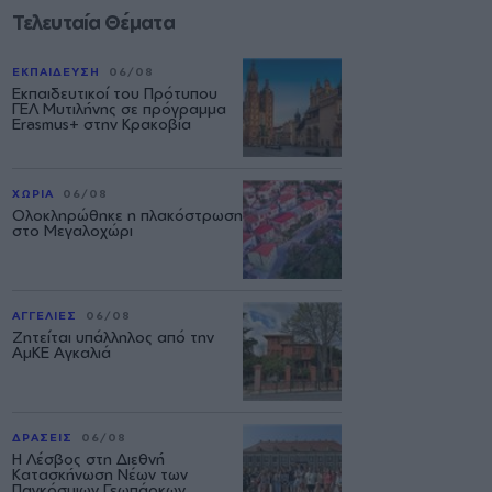
Τελευταία Θέματα
ΕΚΠΑΙΔΕΥΣΗ
06/08
Εκπαιδευτικοί του Πρότυπου
ΓΕΛ Μυτιλήνης σε πρόγραμμα
Erasmus+ στην Κρακοβία
ΧΩΡΙΑ
06/08
Ολοκληρώθηκε η πλακόστρωση
στο Μεγαλοχώρι
ΑΓΓΕΛΙΕΣ
06/08
Ζητείται υπάλληλος από την
ΑμΚΕ Αγκαλιά
ΔΡΑΣΕΙΣ
06/08
Η Λέσβος στη Διεθνή
Κατασκήνωση Νέων των
Παγκόσμιων Γεωπάρκων