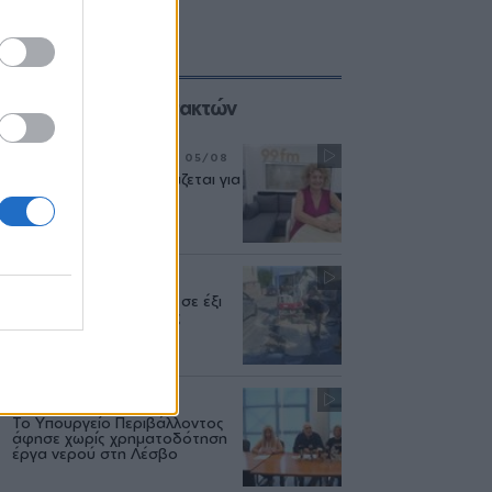
Επιλογές των Συντακτών
ΣΥΝΕΝΤΕΥΞΗ
ΜΟΥΣΙΚΗ
05/08
«Η ασφάλεια δεν θυσιάζεται για
τις δημόσιες σχέσεις»
ΜΥΤΙΛΗΝΗ
04/08
Διακοπή υδροδότησης σε έξι
περιοχές της Μυτιλήνης
ΔΥΤΙΚΗ ΛΕΣΒΟΣ
04/08
Το Υπουργείο Περιβάλλοντος
άφησε χωρίς χρηματοδότηση
έργα νερού στη Λέσβο