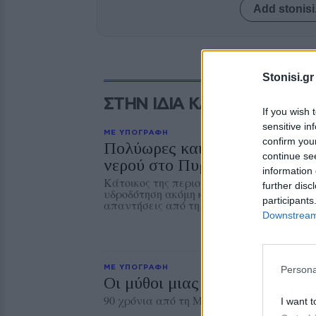
Add stonisi
Stonisi.gr
ΣΤΗΝ ΙΔΙΑ ΚΑΤΗΓΟΡΙΑ
If you wish 
sensitive in
ΜΕ ΥΠΟΓΡΑΦΗ
confirm you
Πολύωρες και επαναλαμβανόμ
continue se
νερού στο Πυργί
information 
Κάτοικος της περιοχής καταγγέλλει ότι ο 
further disc
υδροδότηση ακόμη και για περισσότερες α
participants
απαντήσεις από τη ΔΕΥΑΛ
Downstream 
ΜΕ ΥΠΟΓΡΑΦΗ
Persona
Οι μύθοι μιας μαύρης επετείο
90 χρόνια από τη Μεταξική δικτατορία τη
I want t