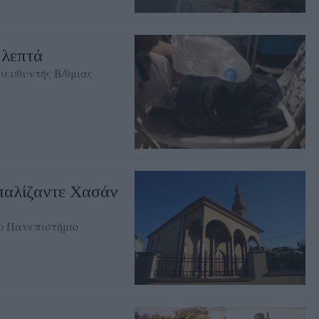
 λεπτά
ευθυντής Β/θμιας
παλίζαντε Χασάν
ο Πανεπιστήμιο