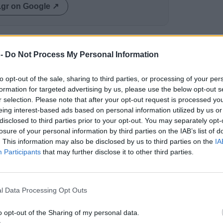
.gr on Google ↗
 -
Do Not Process My Personal Information
to opt-out of the sale, sharing to third parties, or processing of your per
formation for targeted advertising by us, please use the below opt-out s
r selection. Please note that after your opt-out request is processed y
ενες διακοπές
eing interest-based ads based on personal information utilized by us or
disclosed to third parties prior to your opt-out. You may separately opt-
οικισμός μένει χωρίς
losure of your personal information by third parties on the IAB’s list of
πό 12 ώρες και ζητά
. This information may also be disclosed by us to third parties on the
IA
Participants
that may further disclose it to other third parties.
l Data Processing Opt Outs
υ
ς 4ης Αυγούστου 1936
o opt-out of the Sharing of my personal data.