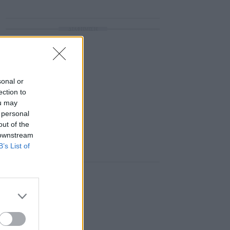
ΔΙΑΦΗΜΙΣΗ
sonal or
ection to
ou may
 personal
out of the
 downstream
B’s List of