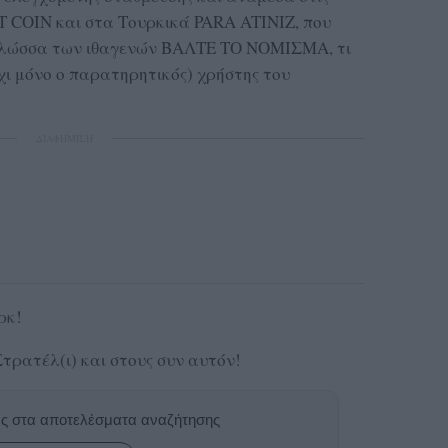
T COIN και στα Τουρκικά PARA ATINIZ, που
η γλώσσα των ιθαγενών ΒΑΛΤΕ ΤΟ ΝΟΜΙΣΜΑ, τι
χι μόνο ο παρατηρητικός) χρήστης του
ΔΙΑΦΗΜΙΣΗ
ρκ!
τρατέλ(ι) και στους συν αυτόν!
ας στα αποτελέσματα αναζήτησης