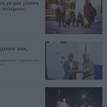
ή με μια χλαίνη
υ πολέμου»
σχύουν τους
ιρηματικές σχέσεις στο
εια
ς