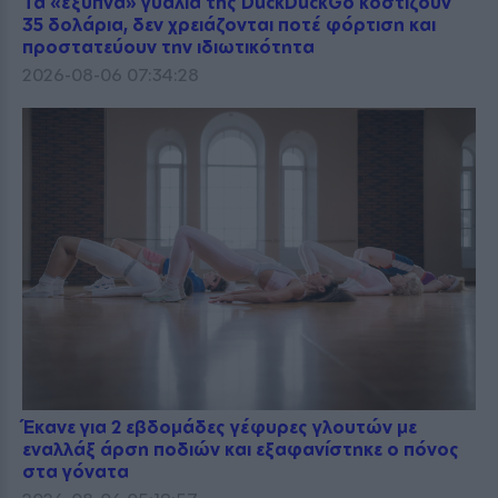
Τα «έξυπνα» γυαλιά της DuckDuckGo κοστίζουν
35 δολάρια, δεν χρειάζονται ποτέ φόρτιση και
προστατεύουν την ιδιωτικότητα
2026-08-06 07:34:28
Έκανε για 2 εβδομάδες γέφυρες γλουτών με
εναλλάξ άρση ποδιών και εξαφανίστηκε ο πόνος
στα γόνατα