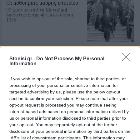
Οι μύθοι μιας μαύρης επετείου
90 χρόνια από τη Μεταξική
δικτατορία της 4ης Αυγούστου
1936
ΜΕ ΥΠΟΓΡΑΦΗ
Stonisi.gr -
Do Not Process My Personal
Ένα Διεθνές Επιστημονικό
Information
Συνέδριο για τον Θρησκευτικό
Φονταμενταλισμό
Γράφει ο ΑΘΑΝΑΣΙΟΣ Ι
If you wish to opt-out of the sale, sharing to third parties, or
ΚΑΛΑΜΑΤΑΣ
processing of your personal or sensitive information for
targeted advertising by us, please use the below opt-out
section to confirm your selection. Please note that after your
opt-out request is processed you may continue seeing
ΜΕ ΥΠΟΓΡΑΦΗ
interest-based ads based on personal information utilized by
Η τεχνολογία στο… δρόμο μας
us or personal information disclosed to third parties prior to
Γράφει η ΜΑΡΙΝΑ ΠΟΛΛΑΤΟΥ
your opt-out. You may separately opt-out of the further
disclosure of your personal information by third parties on the
IAB’s list of downstream participants. This information may