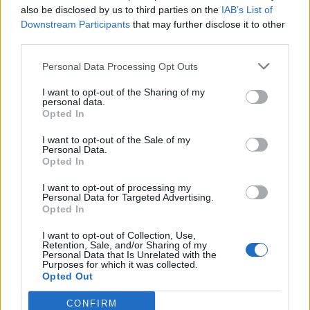
also be disclosed by us to third parties on the
IAB’s List of
Downstream Participants
that may further disclose it to other
third parties.
ΜΕ ΥΠΟΓΡΑΦΗ
Personal Data Processing Opt Outs
Μια καρέκλα που περίμενε 48
λεπτά
I want to opt-out of the Sharing of my
Γράφει ο ΜΙΧΑΛΗΣ ΚΑΠΙΩΤΑΣ
personal data.
Πρώην Διευθυντής Β/θμιας
Opted In
Εκπαίδευσης Λέσβου και Σάμου
I want to opt-out of the Sale of my
Personal Data.
Opted In
ΜΕ ΥΠΟΓΡΑΦΗ
I want to opt-out of processing my
Μια επίσκεψη στο τέμενος
Personal Data for Targeted Advertising.
Μπαλίζαντε Χασάν Μπέη
Opted In
Γράφει ο ΚΩΣΤΑΣ ΜΑΓΟΣ,
καθηγητής στο Πανεπιστήμιο
I want to opt-out of Collection, Use,
Θεσσαλίας
Retention, Sale, and/or Sharing of my
Personal Data that Is Unrelated with the
Purposes for which it was collected.
Opted Out
CONFIRM
ΙΣΤΟΡΙΕΣ