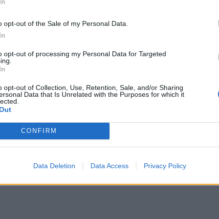
In
o opt-out of the Sale of my Personal Data.
In
ευσυνειδησία στα εκπαιδευτικά του καθήκοντα,
to opt-out of processing my Personal Data for Targeted
 και γλαφυρό, κέρδισε τη θέση του ανάμεσα
ing.
In
ιδευτικούς και τον τιμητικό τίτλο «Δάσκαλος».
o opt-out of Collection, Use, Retention, Sale, and/or Sharing
ΔΙΑΦΗΜΙΣΗ
ersonal Data that Is Unrelated with the Purposes for which it
lected.
Out
CONFIRM
Data Deletion
Data Access
Privacy Policy