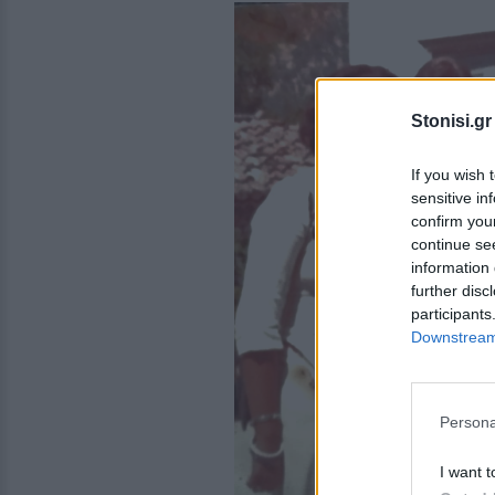
Stonisi.gr
If you wish 
sensitive in
confirm you
continue se
information 
further disc
participants
Downstream 
Persona
I want t