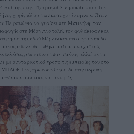
γένειά της στην Τζουμαγιά Σιδηροκάστρου. Την
θήνα, χωρίς άδεια των κατοχικών αρχών. Όταν
ου Πειραιά για να γυρίσει στη Μυτιλήνη, τον
διαφυγής στη Μέση Ανατολή, τον φυλάκισαν και
τητήρια της οδού Μέρλιν και στο στρατόπεδο
ρμανοί, απελευθερώθηκε μαζί με ελάχιστους
 εκτελέσεις, σωματικά τσακισμένος αλλά με το
ε με συνταρακτικό τρόπο τις εμπειρίες του στο
Ι ΜΠΛΟΚ 15», πρωτοστάτησε ,δε στην ίδρυση
παθόντων από τους κατακτητές.