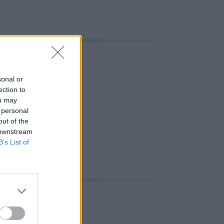
ΔΙΑΦΗΜΙΣΗ
sonal or
ection to
ou may
 personal
out of the
 downstream
B’s List of
ΔΙΑΦΗΜΙΣΗ