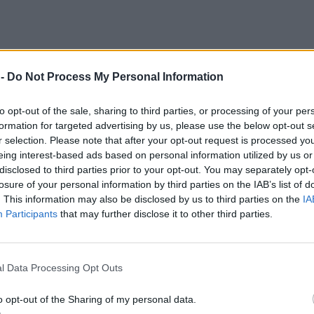
 -
Do Not Process My Personal Information
to opt-out of the sale, sharing to third parties, or processing of your per
δεν αποτελούν τη μόνη παθογένεια της
formation for targeted advertising by us, please use the below opt-out s
τίας μας. Σήμερα μια σειρά από θεσμούς δεν
r selection. Please note that after your opt-out request is processed y
άσεων και δεν επιτελούν το ρόλο τους. Το
eing interest-based ads based on personal information utilized by us or
disclosed to third parties prior to your opt-out. You may separately opt-
ρισσότερο από τις αρμοδιότητες του, οι οποίες
losure of your personal information by third parties on the IAB’s list of
κρατικοί μηχανισμοί ελέγχου έχουν, κατά
. This information may also be disclosed by us to third parties on the
IA
κοινωνία υποφέρει από αυτό. Η κυριαρχία των
Participants
that may further disclose it to other third parties.
παραδείγματος χάριν σε είδη πρώτης ανάγκης,
ισιτήρια), σε συνδυασμό με την υποτίμηση της
 στη χώρα μας, όπως ανέδειξε η πρόσφατη
l Data Processing Opt Outs
λλά από αυτά απρόσιτα για τον καταναλωτή.
o opt-out of the Sharing of my personal data.
 προσπάθεια της κυβέρνησης να ιδιωτικοποιήσει