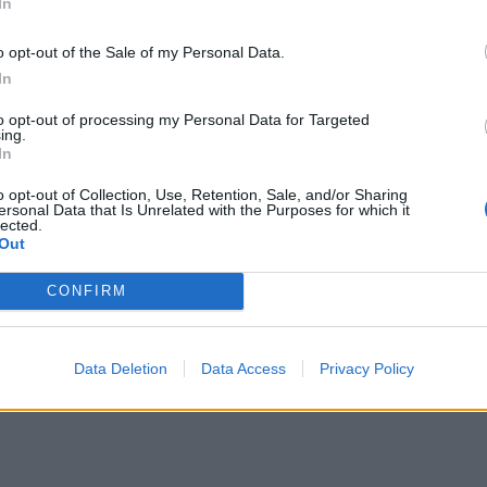
In
 υγείας. Η υποτίμησή του, η παρουσίασή του ως
o opt-out of the Sale of my Personal Data.
 η εισαγωγή των απογευματινών χειρουργείων
In
τες σε ιδιωτικές κλινικές και καθιστούν την
to opt-out of processing my Personal Data for Targeted
ing.
In
ΔΙΑΦΗΜΙΣΗ
o opt-out of Collection, Use, Retention, Sale, and/or Sharing
ersonal Data that Is Unrelated with the Purposes for which it
lected.
Out
CONFIRM
Data Deletion
Data Access
Privacy Policy