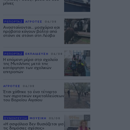
μήνες
ΡΕΠΟΡΤΑΖ
ΑΓΡΟΤΕΣ
06/08
Ανασταίνονται... μοσχάρια και
πρόβατα κάνουν βόλτα από
στάνη σε στάνη στη Λέσβο
ΡΕΠΟΡΤΑΖ
ΕΚΠΑΙΔΕΥΣΗ
06/08
Η επόμενη μέρα στα σχολεία
της Μυτιλήνης μετά την
κατάργηση των σχολικών
επιτροπών
ΑΓΡΟΤΕΣ
06/08
Έτσι χάθηκε το ένα τέταρτο
των αγροτικών εκμεταλλεύσεων
του Βορείου Αιγαίου
ΣΥΝΕΝΤΕΥΞΗ
ΜΟΥΣΙΚΗ
05/08
«Η ασφάλεια δεν θυσιάζεται για
τις δημόσιες σχέσεις»