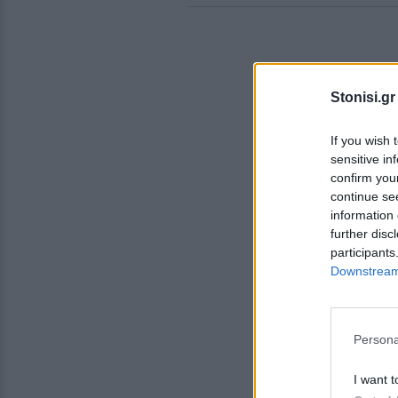
Stonisi.gr
If you wish 
sensitive in
confirm you
continue se
information 
further disc
participants
Downstream 
Persona
I want t