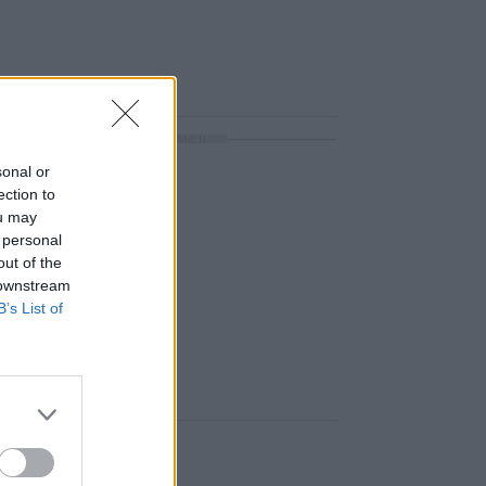
ΔΙΑΦΗΜΙΣΗ
sonal or
ection to
ou may
 personal
out of the
 downstream
B’s List of