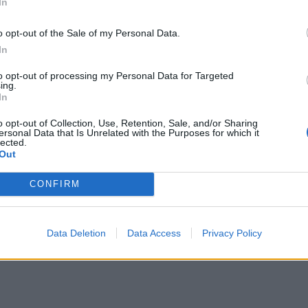
In
ρα ενός μαθητή μου ήρθε στο γραφείο. Με
o opt-out of the Sale of my Personal Data.
ότι ήθελε κάπου να ακουμπήσει.
In
to opt-out of processing my Personal Data for Targeted
ing.
α λεφτά», μου είπε με τρεμάμενη φωνή. «Είναι
In
 θάβεται στο χώμα. Αυτά τα ζώα τα ξέρουμε με
o opt-out of Collection, Use, Retention, Sale, and/or Sharing
μερα. Και τώρα; Τόση ταφή… φοβάμαι για το
ersonal Data that Is Unrelated with the Purposes for which it
ουμε στα παιδιά μας».
lected.
Out
ΔΙΑΦΗΜΙΣΗ
CONFIRM
Data Deletion
Data Access
Privacy Policy