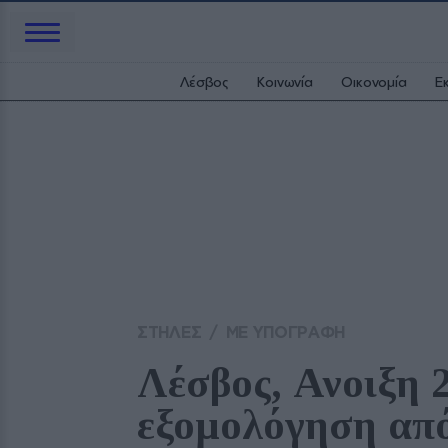
Λέσβος
Κοινωνία
Οικονομία
Ε
ΣΤΗΛΕΣ
/
ΜΕ ΥΠΟΓΡΑΦΗ
Λέσβος, Ανοιξη 
εξομολόγηση από