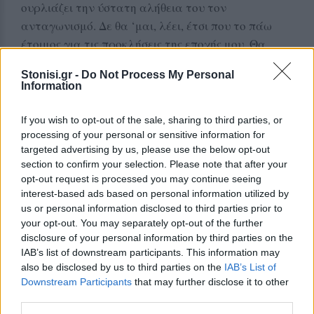
ουρλιάζει την ύστατη αλήθεια του τον
ανταγωνισμό. Δε θα ‘μαι, λέει, έτσι που το πάω
έτοιμος για τις προκλήσεις της εποχής μου. Θα
μείνω πίσω, κύριε, θα χάσω το τρένο της ζωής, θα,
Stonisi.gr -
Do Not Process My Personal
θα, θα ρημάξω, κύριε.
Information
Αγουροξυπνημένος μετά από 12 χρόνια σχολείου
If you wish to opt-out of the sale, sharing to third parties, or
δεν έμαθα ακόμη να εκμεταλλεύομαι το χρόνο.
processing of your personal or sensitive information for
Κύριε, τι ωραίες εκφράσεις που χρησιμοποιείτε!
targeted advertising by us, please use the below opt-out
Να εκμεταλλεύομαι το χρόνο! Το χρόνο προσπαθώ
section to confirm your selection. Please note that after your
opt-out request is processed you may continue seeing
να καταλάβω τόσα χρόνια, το νόημα, το νόημα
interest-based ads based on personal information utilized by
τόσου χρόνου. Θέλω να του δώσω ένα όνομα. Μα
us or personal information disclosed to third parties prior to
αυτός είναι ντυμένος υποχρέωση, μου ξεγλιστρά.
your opt-out. You may separately opt-out of the further
disclosure of your personal information by third parties on the
Κύριε, ο χρόνος σας είναι τραβεστί! Εγώ, κύριε,
IAB’s list of downstream participants. This information may
κερδισμένος αισθάνομαι στις οάσεις μου, όταν
also be disclosed by us to third parties on the
IAB’s List of
Downstream Participants
that may further disclose it to other
ξοδεύω το χρόνο μου στη μουσική, στα γκράφιτι,
third parties.
στο διάβασμα, στη φιλοσοφία, στις βόλτες με τις