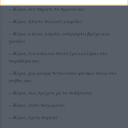
—Κύριε, δεν πήρατε το πρωινό σας
—Κύριε, ήπιατε πολλούς καφέδες
—Κύριε, ο ήλιος λάμπει, αστράφτει βρέχει και
χιονίζει
—Κύριε, ένα κόκκινο πουλί έχει κολλήσει στο
παράθυρο σας
—Κύριε, μια μαύρη πεταλούδα φάνηκε πάνω στο
στήθος σας
—Κύριε, πώς τρέχετε με το ποδήλατο!
—Κύριε, είστε παγωμένος
—Κύριε, έχετε πυρετό