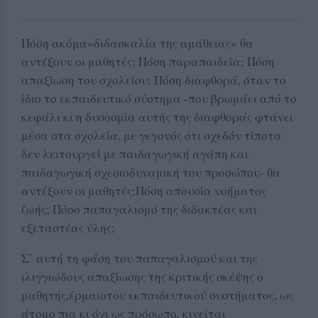
Πόση ακόμα«διδασκαλία της αμάθειας» θα
αντέξουν οι μαθητές; Πόση παραπαιδεία; Πόση
απαξίωση του σχολείου; Πόση διαφθορά, όταν το
ίδιο το εκπαιδευτικό σύστημα -που βρωμάει από το
κεφάλι κι η δυσοσμία αυτής της διαφθοράς φτάνει
μέσα στα σχολεία, με γεγονός ότι σχεδόν τίποτα
δεν λειτουργεί με παιδαγωγική αγάπη και
παιδαγωγική σχεσιοδυναμική του προσώπου- θα
αντέξουν οι μαθητές;Πόση απουσία νοήματος
ζωής; Πόσο παπαγαλισμό της διδακτέας και
εξεταστέας ύλης;
Σ’ αυτή τη φάση του παπαγαλισμού και της
ιλιγγιώδους απαξίωσης της κριτικής σκέψης ο
μαθητής,έρμαιοτου εκπαιδευτικού συστήματος, ως
άτομο πια κι όχι ως πρόσωπο, κινείται