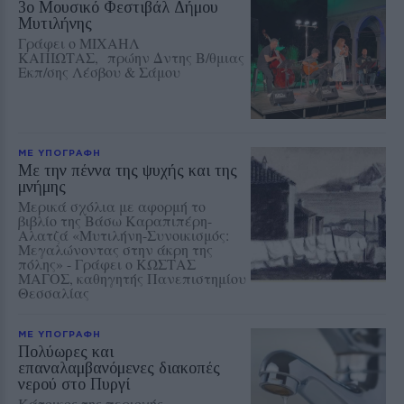
3ο Μουσικό Φεστιβάλ Δήμου
Μυτιλήνης
Γράφει ο ΜΙΧΑΗΛ
ΚΑΠΙΩΤΑΣ, πρώην Δντης Β/θμιας
Εκπ/σης Λέσβου & Σάμου
ΜΕ ΥΠΟΓΡΑΦΗ
Με την πέννα της ψυχής και της
μνήμης
Μερικά σχόλια με αφορμή το
βιβλίο της Βάσω Καραπιπέρη-
Αλατζά «Μυτιλήνη-Συνοικισμός:
Μεγαλώνοντας στην άκρη της
πόλης» - Γράφει ο ΚΩΣΤΑΣ
ΜΑΓΟΣ, καθηγητής Πανεπιστημίου
Θεσσαλίας
ΜΕ ΥΠΟΓΡΑΦΗ
Πολύωρες και
επαναλαμβανόμενες διακοπές
νερού στο Πυργί
Κάτοικος της περιοχής