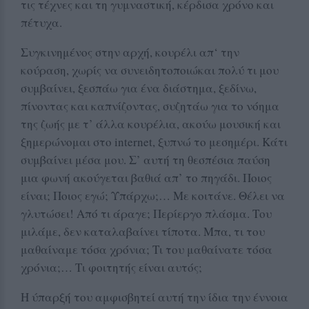
τις τέχνες και τη γυμναστική, κέρδισα χρόνο και
πέτυχα.
Συγκινημένος στην αρχή, κουρέλι απ‘ την
κούραση, χωρίς να συνειδητοποιώκαι πολύ τι μου
συμβαίνει, ξεσπάω για ένα διάστημα, ξεδίνω,
πίνοντας και καπνίζοντας, συζητάω για το νόημα
της ζωής με τ’ άλλα κουρέλια, ακούω μουσική και
ξημερώνομαι στο internet, ξυπνώ το μεσημέρι. Κάτι
συμβαίνει μέσα μου. Σ’ αυτή τη θεσπέσια παύση
μια φωνή ακούγεται βαθιά απ’ το πηγάδι. Ποιος
είναι; Ποιος εγώ; Υπάρχω;… Με κοιτάνε. Θέλει να
γλυτώσει! Από τι άραγε; Περίεργο πλάσμα. Του
μιλάμε, δεν καταλαβαίνει τίποτα. Μπα, τι του
μαθαίναμε τόσα χρόνια; Τι του μαθαίνατε τόσα
χρόνια;… Τι φοιτητής είναι αυτός;
Η ύπαρξή του αμφισβητεί αυτή την ίδια την έννοια