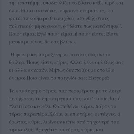
της επιστήμης, υποδαυλίζει το ξόανο κάθε ιερό και
όσιο. Είμαι ο κανένας, ο φροντιστηριάκιας, το
φυτό, το νούμερο 6 εισαχθείς-απεχθής στους
πολιτικούς μηχανικούς, ο “δέστε πως κατάντησε”.
Ποιος είμαι; Εγώ ποιος είμαι, ή ποιος είστε; Είστε
μασκαρεμένος, δε σας βλέπω.
Η φωνή σας παράξενη, οι παύσεις σας σκέτο
θρίλερ. Ποιος είστε, κύριε; Άλλα λένε οι λέξεις σας
κι άλλα εννοούν. Μήπως δεν παίζουμε στο ίδιο
όνειρο; Ποιο είναι το παιχνίδι σας; Η αγορά;
Το κακάσχημο τέρας, που περιφέρετε με το λουρί
περήφανα, το δημιούργημά σας μου ‘κατσε βαρύ
πλατύ στο κεφάλι. Θα πεθάνω, κύριε, πάρτε το
τέρας παραπέρα.Κύριε, οι επιστήμες, οι τέχνες, ο
έρωτας, κύριε, λιώνουν κάτω από τη χοντρή του
την κοιλιά. Βρυχάται το τέρας, κύριε, και