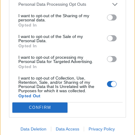
παρέες. Μα αυτά δεν είναι ακριβώς κάτιχρήσιμο,
Personal Data Processing Opt Outs
είναι και δεν είναι, όλα είναι θέμα μέτρου, λέτε.
I want to opt-out of the Sharing of my
Μέτρον άριστον, όλα με το μέτρο δηλαδή. Κύριε,
personal data.
Opted In
γιατί δεν αντιδράτε; Σας περιπαίζουν.
I want to opt-out of the Sale of my
Τη δουλεία σας τη μετατρέψατε σε φυλακή, το
Personal Data.
Opted In
σπίτι σε βασανιστήριο, τον έρωτα σε
πορνογραφία. Μιλάτε με κλισέ. Κύριε, με ξένη
I want to opt-out of processing my
Personal Data for Targeted Advertising.
φωνή δανεισμένη από τα ειδησεογραφικά
Opted In
πρακτορεία, χάσατε την πίστη, τους φίλους σας,
I want to opt-out of Collection, Use,
ζείτε στην αγωνία της γρίπης, της κρίσης του
Retention, Sale, and/or Sharing of my
περιβαλλοντικού ολέθρου, του τσουνάμι της
Personal Data that Is Unrelated with the
Purposes for which it was collected.
οικονομίας, της απιστίας. Είναι τρομακτική και
Opted Out
απάνθρωπη η τάξη σας, Κύριε. Ταχτοποιημένη σαν
CONFIRM
την απόλυτη αταξία. Δεν τη βλέπετε; Όχι δεν
βλέπετε, Κύριε. Κύριε, είστε νεκρός;
Data Deletion
Data Access
Privacy Policy
«—Κύριε, είναι μεσημέρι κι ακόμα δεν ξυπνήσατε