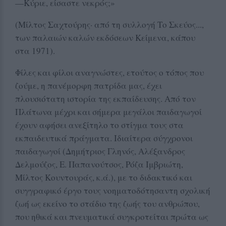
—Κύριε, είσαστε νεκρός;»
(Μίλτος Σαχτούρης· από τη συλλογή Το Σκεύος...,
των παλαιών καλών εκδόσεων Κείμενα, κάπου
στα 1971).
Φίλες και φίλοι αναγνώστες, ετούτος ο τόπος που
ζούμε, η πανέμορφη πατρίδα μας, έχει
πλουσιότατη ιστορία της εκπαίδευσης. Από τον
Πλάτωνα μέχρι και σήμερα μεγάλοι παιδαγωγοί
έχουν αφήσει ανεξίτηλο το στίγμα τους στα
εκπαιδευτικά πράγματα. Ιδιαίτερα σύγχρονοι
παιδαγωγοί (Δημήτριος Γληνός, Αλέξανδρος
Δελμούζος, Ε. Παπανούτσος, Ρόζα Ιμβριώτη,
Μίλτος Κουντουράς, κ.ά.), με το διδακτικό και
συγγραφικό έργο τους νοηματοδότησαντη σχολική
ζωή ως εκείνο το στάδιο της ζωής του ανθρώπου,
που ηθικά και πνευματικά συγκροτείται πρώτα ως