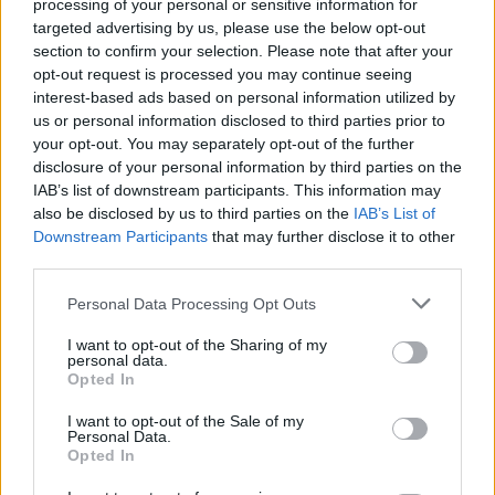
processing of your personal or sensitive information for
ξαναφτιάξει. Αυτό πραγματικά μας
targeted advertising by us, please use the below opt-out
προβληματίζει. Μάλλον θα ζήσουμε καταστάσεις
section to confirm your selection. Please note that after your
όπου άνθρωποι δεν θα ξανασχοληθούν με την
opt-out request is processed you may continue seeing
interest-based ads based on personal information utilized by
κτηνοτροφία.
us or personal information disclosed to third parties prior to
your opt-out. You may separately opt-out of the further
Σήμερα διάβασα ότι κατατέθηκε στη Βουλή το
disclosure of your personal information by third parties on the
νομοσχέδιο ώστε να μπορέσουν να αποζημιωθούν
IAB’s list of downstream participants. This information may
τα γάλατα που οδηγήθηκαν σε καταστροφή.
also be disclosed by us to third parties on the
IAB’s List of
Βέβαια ξέρουμε ότι το κράτος καθυστερεί αρκετά
Downstream Participants
that may further disclose it to other
third parties.
και το έχουμε διαπιστώσει, τουλάχιστον στο
οικονομικό σκέλος.
Personal Data Processing Opt Outs
Πρέπει όμως άμεσα να ενισχυθούμε στις
I want to opt-out of the Sharing of my
personal data.
ζωοτροφές, γιατί τα κοπάδια είναι κλεισμένα, δεν
Opted In
μπορούν να βγουν ελεύθερα στη βοσκή, ο
I want to opt-out of the Sale of my
κτηνοτρόφος πληρώνει και βρίσκεται σε
Personal Data.
απόγνωση».
Opted In