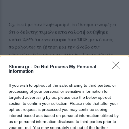
Σχετικά με τον πληθωρισμό, το Ίδρυμα αναφέρει
δείκτης τιμών καταναλωτή αυξήθηκε
ότι ο
κατά 2,5% το εννεάμηνο του 2025
, με κύριους
παράγοντες τη ζήτηση και την άνοδο στις
υπηρεσίες στέγασης και εστίασης. Για το σύνολο
του έτους, ο πληθωρισμός εκτιμάται στο 2,8% και
Stonisi.gr -
Do Not Process My Personal
αναμένεται να επιβραδυνθεί στο 2,3% το 2026,
Information
υπό την προϋπόθεση σταθερότητας στο διεθνές
περιβάλλον.
If you wish to opt-out of the sale, sharing to third parties, or
processing of your personal or sensitive information for
Στο τραπεζικό σύστημα, η πιστωτική επέκταση
targeted advertising by us, please use the below opt-out
προς τις επιχειρήσεις παραμένει ισχυρή, ενώ μετά
section to confirm your selection. Please note that after your
opt-out request is processed you may continue seeing
από 15 χρόνια σημειώθηκε τερματισμός της
interest-based ads based on personal information utilized by
συρρίκνωσης των δανείων προς τα νοικοκυριά. Το
us or personal information disclosed to third parties prior to
ποσοστό των μη εξυπηρετούμενων δανείων
your opt-out. You may separately opt-out of the further