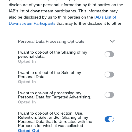
υποχώρησε στο ιστορικά χαμηλό 3,6%, ενώ οι
disclosure of your personal information by third parties on the
IAB’s list of downstream participants. This information may
καταθέσεις αυξήθηκαν. Παρά τις θετικές εξελίξεις,
also be disclosed by us to third parties on the
IAB’s List of
το ΙΟΒΕ προειδοποιεί για τις προκλήσεις που
Downstream Participants
that may further disclose it to other
διατηρούνται, όπως η ασθενής ζήτηση στεγαστικών
third parties.
δανείων και η υψηλή έκθεση των τραπεζών σε
Personal Data Processing Opt Outs
κρατικούς τίτλους.
I want to opt-out of the Sharing of my
personal data.
Opted In
Κατά την παρουσίαση της έκθεσης, ο γενικός
I want to opt-out of the Sale of my
διευθυντής του ΙΟΒΕ, καθηγητής Νίκος Βέττας,
Personal Data.
Opted In
υπογράμμισε ότι η ελληνική οικονομία
εξακολουθεί να αναπτύσσεται πάνω από τον μέσο
I want to opt-out of processing my
Personal Data for Targeted Advertising.
παρουσιάζει
όρο της Ευρωζώνης, ωστόσο
Opted In
σημάδια κόπωσης που καθιστούν επιτακτική
I want to opt-out of Collection, Use,
την ανάγκη ενίσχυσης των επενδύσεων και της
Retention, Sale, and/or Sharing of my
παραγωγικής βάσης
. Επεσήμανε παράλληλα τις
Personal Data that Is Unrelated with the
Purposes for which it was collected.
διεθνείς προκλήσεις που επηρεάζουν το εγχώριο
Opted Out