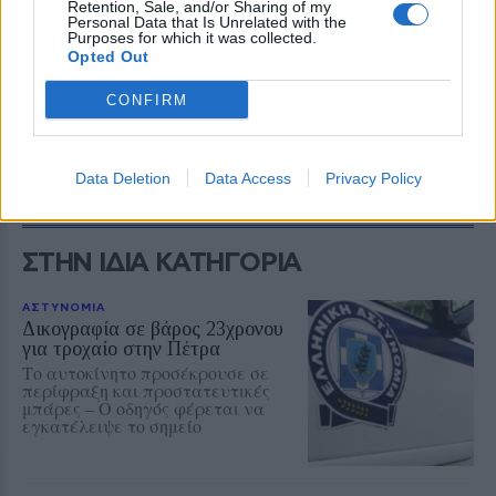
Retention, Sale, and/or Sharing of my
Personal Data that Is Unrelated with the
των συμμετεχόντων.
Purposes for which it was collected.
Opted Out
Δείτε περισσότερα άρθρα μας στα αποτελέσματα
CONFIRM
αναζήτησης
Add stonisi.gr on Google ↗
Data Deletion
Data Access
Privacy Policy
ΣΤΗΝ ΙΔΙΑ ΚΑΤΗΓΟΡΙΑ
ΑΣΤΥΝΟΜΙΑ
Δικογραφία σε βάρος 23χρονου
για τροχαίο στην Πέτρα
Το αυτοκίνητο προσέκρουσε σε
περίφραξη και προστατευτικές
μπάρες – Ο οδηγός φέρεται να
εγκατέλειψε το σημείο