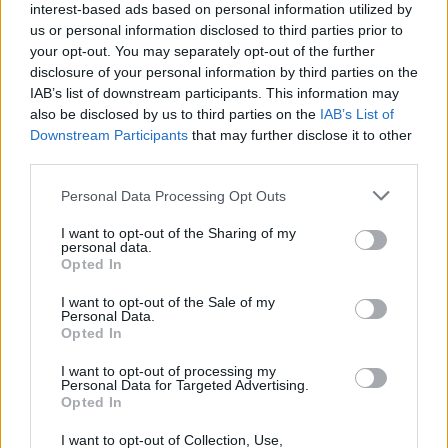
interest-based ads based on personal information utilized by
ιδιαίτερα με τα τμήματα που δραστηριοποιούνται
us or personal information disclosed to third parties prior to
στους τομείς του περιβάλλοντος και των
your opt-out. You may separately opt-out of the further
θαλάσσιων επιστημών.
disclosure of your personal information by third parties on the
IAB’s list of downstream participants. This information may
Το Τμήμα Ωκεανογραφίας και Θαλασσίων
also be disclosed by us to third parties on the
IAB’s List of
Downstream Participants
that may further disclose it to other
Βιοεπιστημών αλλά και το Τμήμα Περιβάλλοντος
third parties.
αποτελούν βασικούς πυλώνες έρευνας και
εκπαίδευσης γύρω από την προστασία των
Personal Data Processing Opt Outs
οικοσυστημάτων του Αιγαίου, με τους φοιτητές να
I want to opt-out of the Sharing of my
μεταφέρουν τη γνώση αυτή και στην πράξη μέσα
personal data.
Opted In
από εθελοντικές παρεμβάσεις.
I want to opt-out of the Sale of my
Η Κατερίνα Λαλαούνη απηύθυνε τέλος κάλεσμα
Personal Data.
Opted In
προς την Περιφέρεια και τους Δήμους να
ενισχύσουν περισσότερο τέτοιες πρωτοβουλίες,
I want to opt-out of processing my
Personal Data for Targeted Advertising.
υπογραμμίζοντας ότι όλες οι δράσεις
Opted In
πραγματοποιούνται αποκλειστικά σε εθελοντική
I want to opt-out of Collection, Use,
βάση, χάρη στην προσφορά και την ευαισθησία