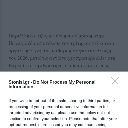
Παράλληλα, εξήγησε ότι η παρέμβαση στην
Παναγιούδα αποτέλεσε την τρίτη και τελευταία
οργανωμένη δράση καθαρισμού για την Άνοιξη
του 2026, μετά τις αντίστοιχες πρωτοβουλίες στη
Βαρειά και την Κράτηγο, επισημαίνοντας πως
κάθε φορά αυξάνεται η συμμετοχή των
εθελοντών.
Stonisi.gr -
Do Not Process My Personal
Information
Σύνδεση εθελοντισμού και επιστημονικής
γνώσης
If you wish to opt-out of the sale, sharing to third parties, or
processing of your personal or sensitive information for
Οι δράσεις της Φοιτητικής Καταδυτικής Ομάδας
targeted advertising by us, please use the below opt-out
συνδέονται άμεσα με τον επιστημονικό
section to confirm your selection. Please note that after your
opt-out request is processed you may continue seeing
χαρακτήρα του Πανεπιστημίου Αιγαίου και