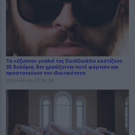
Τα «έξυπνα» γυαλιά της DuckDuckGo κοστίζουν
35 δολάρια, δεν χρειάζονται ποτέ φόρτιση και
προστατεύουν την ιδιωτικότητα
2026-08-06 07:34:28