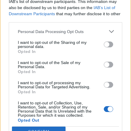
προηγούμενα χρόνια, λυπάμαι αλλά ούτε το 7%
IAB’s list of downstream participants. This information may
δεν θα συνεχίσει να πληρώνει
also be disclosed by us to third parties on the
IAB’s List of
Downstream Participants
that may further disclose it to other
συνδρομές.
third parties.
Με εκβιασμούς και απειλές δεν χτίζεται
εμπιστοσύνη.
Personal Data Processing Opt Outs
Το μόνο που πετυχαίνουν είναι να απομακρύνουν
I want to opt-out of the Sharing of my
ακόμη περισσότερο τους επιχειρηματίες από το
personal data.
Opted In
Επιμελητήριο.
Τέσσερις μήνες μετά την ανάληψη της προεδρίας,
I want to opt-out of the Sale of my
Personal Data.
ο κ. Τατάκης εξακολουθεί να
Opted In
παριστάνει τον «μεταρρυθμιστή», χωρίς να έχει
δώσει ούτε μία πειστική απάντηση
I want to opt-out of processing my
Personal Data for Targeted Advertising.
για το τι έκανε τα προηγούμενα χρόνια ως
Opted In
Οικονομικός Επόπτης και Α’
I want to opt-out of Collection, Use,
αντιπρόεδρος. Με απλά λόγια, ως ο άνθρωπος που
Retention, Sale, and/or Sharing of my
Personal Data that Is Unrelated with the
βρισκόταν δίπλα στον κ.
Purposes for which it was collected.
Opted Out
Μυρσινιά σε κάθε σημαντική απόφαση ως
«αντιβασιλέας» (αν δεν ήταν τελικά