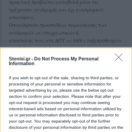
πρακτική προβλέπει καταβολή μόνο της
τρέχουσας συνδρομής και όχι αναδρομικές
απαιτήσεις.
Οποιαδήποτε προσπάθεια παρουσίασης των
συνδρομών ως υποχρεωτικών ή
αποστολής τους στη ΔΟΥ ως δήθεν ληξιπρόθεσμων
οφειλών, αποτελεί
αυθαίρετη και νομικά αμφισβητήσιμη πρακτική.
Stonisi.gr -
Do Not Process My Personal
Καλώ κάθε επιχειρηματία της Λέσβου να ζητά
Information
σαφή διαχωρισμό μεταξύ οφειλών
Γ.Ε.ΜΗ. και επιμελητηριακών συνδρομών και,
If you wish to opt-out of the sale, sharing to third parties, or
processing of your personal or sensitive information for
εφόσον υπάρξουν πιέσεις ή
targeted advertising by us, please use the below opt-out
εκβιασμοί, να απευθύνεται άμεσα στον Συνήγορο
section to confirm your selection. Please note that after your
του Πολίτη και στις αρμόδιες
opt-out request is processed you may continue seeing
αρχές.
interest-based ads based on personal information utilized by
us or personal information disclosed to third parties prior to
Όταν τα μέλη του Επιμελητηρίου μάθουν τι
your opt-out. You may separately opt-out of the further
πραγματικά συνέβαινε όλα τα
disclosure of your personal information by third parties on the