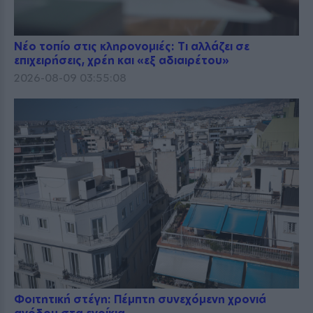
Νέο τοπίο στις κληρονομιές: Τι αλλάζει σε
επιχειρήσεις, χρέη και «εξ αδιαιρέτου»
2026-08-09 03:55:08
Φοιτητική στέγη: Πέμπτη συνεχόμενη χρονιά
ανόδου στα ενοίκια