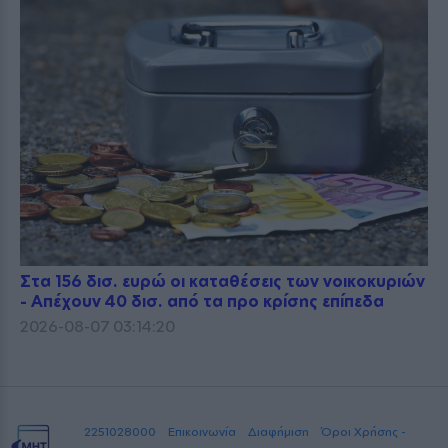
Στα 156 δισ. ευρώ οι καταθέσεις των νοικοκυριών
- Απέχουν 40 δισ. από τα προ κρίσης επίπεδα
2026-08-07 03:14:20
2251028000
Επικοινωνία
Διαφήμιση
Όροι Χρήσης -