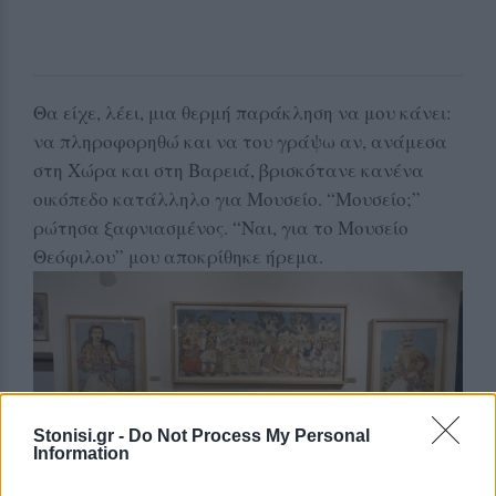
Θα είχε, λέει, μια θερμή παράκληση να μου κάνει:
να πληροφορηθώ και να του γράψω αν, ανάμεσα
στη Χώρα και στη Βαρειά, βρισκότανε κανένα
οικόπεδο κατάλληλο για Μουσείο. “Μουσείο;”
ρώτησα ξαφνιασμένος. “Ναι, για το Μουσείο
Θεόφιλου” μου αποκρίθηκε ήρεμα.
Stonisi.gr -
Do Not Process My Personal
Information