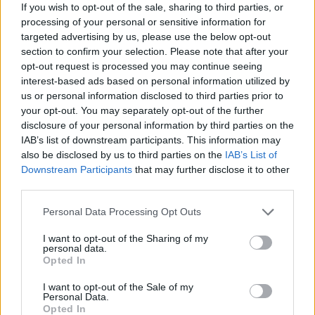
If you wish to opt-out of the sale, sharing to third parties, or
processing of your personal or sensitive information for
targeted advertising by us, please use the below opt-out
section to confirm your selection. Please note that after your
Ο Γιώργος Σεφέρης μιλάει για τον Θεόφιλο
opt-out request is processed you may continue seeing
στην ομιλία του για τον Μακρυγιάννη:
interest-based ads based on personal information utilized by
us or personal information disclosed to third parties prior to
your opt-out. You may separately opt-out of the further
«…Μια φορά κι έναν καιρό ήταν ένας φτωχός
disclosure of your personal information by third parties on the
φουστανελάς που είχε τη μανία να ζωγραφίζει.
IAB’s list of downstream participants. This information may
Τον έλεγαν Θεόφιλο. Τα πινέλα του τα
also be disclosed by us to third parties on the
IAB’s List of
κουβαλούσε στο σελάχι του, εκεί που οι πρόγονοί
Downstream Participants
that may further disclose it to other
third parties.
του βάζαν τις πιστόλες και τα μαχαίρια τους.
Τριγύριζε στα χωριά της Μυτιλήνης, τριγύριζε στα
Personal Data Processing Opt Outs
χωριά του Πηλίου και ζωγράφιζε. Ζωγράφιζε ό,τι
I want to opt-out of the Sharing of my
του παράγγελναν, για να βγάλει το ψωμί του.
personal data.
Υπάρχουν στον Άνω Βόλο κάμαρες ολόκληρες
Opted In
ζωγραφισμένες από το χέρι του Θεόφιλου,
I want to opt-out of the Sale of my
καφενέδες στη Λέσβο, μπακάλικα και μαγαζιά σε
Personal Data.
Opted In
διάφορα μέρη που δείχνουν το πέρασμά του -αν