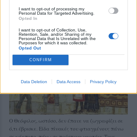
σώζουνται ακόμη. Ο κόσμος τον περιγελούσε. Του
I want to opt-out of processing my
Personal Data for Targeted Advertising.
έκαναν μάλιστα και αστεία τόσο χοντρά, που
Opted In
κάποτε τον έριξαν κάτω από μιαν ανεμόσκαλα
I want to opt-out of Collection, Use,
και του ‘σπασαν ένα δυο κόκαλα.
Retention, Sale, and/or Sharing of my
Personal Data that Is Unrelated with the
Purposes for which it was collected.
Opted Out
CONFIRM
Data Deletion
Data Access
Privacy Policy
Ο Θεόφιλος, ωστόσο, δεν έπαυε να ζωγραφίζει σε
ό,τι έβρισκε. Είδα πίνακές του φτιαγμένους πάνω
σε κάμποτο, πάνω σε πρόστυχο χαρτόνι. Τους