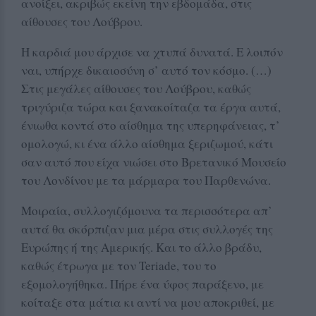
ανοίξει, ακριβώς εκείνη την εβδομάδα, στις
αίθουσες του Λούβρου.
Η καρδιά μου άρχισε να χτυπά δυνατά. Ε λοιπόν
ναι, υπήρχε δικαιοσύνη σ’ αυτό τον κόσμο. (…)
Στις μεγάλες αίθουσες του Λούβρου, καθώς
τριγύριζα τώρα και ξανακοίταζα τα έργα αυτά,
ένιωθα κοντά στο αίσθημα της υπερηφάνειας, τ’
ομολογώ, κι ένα άλλο αίσθημα ξεριζωμού, κάτι
σαν αυτό που είχα νιώσει στο Βρετανικό Μουσείο
του Λονδίνου με τα μάρμαρα του Παρθενώνα.
Μοιραία, συλλογιζόμουνα τα περισσότερα απ’
αυτά θα σκόρπιζαν μια μέρα στις συλλογές της
Ευρώπης ή της Αμερικής. Και το άλλο βράδυ,
καθώς έτρωγα με τον Teriade, του το
εξομολογήθηκα. Πήρε ένα ύφος παράξενο, με
κοίταξε στα μάτια κι αντί να μου αποκριθεί, με