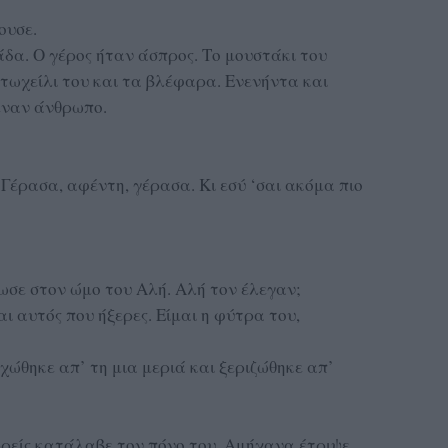
ουσε.
άδα. Ο γέρος ήταν άσπρος. Το μουστάκι του
ατωχείλι του και τα βλέφαρα. Ενενήντα και
έναν άνθρωπο.
 Γέρασα, αφέντη, γέρασα. Κι εσύ ‘σαι ακόμα πιο
θωσε στον ώμο του Αλή. Αλή τον έλεγαν;
αι αυτός που ήξερες. Είμαι η φύτρα του,
χώθηκε απ’ τη μια μεριά και ξεριζώθηκε απ’
ρρείς κατάλαβε τον πόνο του. Αμήχανα έτριψε