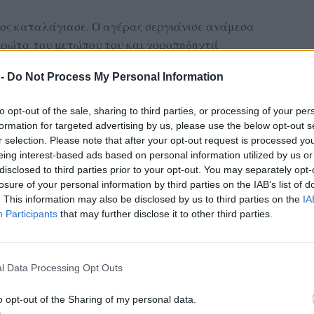
νος καταλάγιασε. Ο αγέρας σεργιάνισε ανάμεσα
ιδρώτα του μετώπου του και χοροπηδηχτά
ατείας.
 -
Do Not Process My Personal Information
τρεχούμενο από τις ρίζες της γης. Έσκυψε…
είλια του, το ένιωσε να του μιλά.
to opt-out of the sale, sharing to third parties, or processing of your per
ημέρα».
formation for targeted advertising by us, please use the below opt-out s
ου στο ντουβάρι της βρύσης. Τραβήχτηκε
r selection. Please note that after your opt-out request is processed y
eing interest-based ads based on personal information utilized by us or
disclosed to third parties prior to your opt-out. You may separately opt-
γησε.
losure of your personal information by third parties on the IAB’s list of
αλιά του. Εκατό και βάλε χρόνια πριν.
. This information may also be disclosed by us to third parties on the
IA
όφαση στη λίθινη γούρνα της βρύσης. Έχωσε τα
Participants
that may further disclose it to other third parties.
και το τίναξε στο πρόσωπό του. Πήγε
κούμπησε την πλάτη σε μια μαρμαροκολώνα
ναψε τσιγάρο. Άκουσε την ανάσα του. Βαριά,
l Data Processing Opt Outs
ο του και τον καπνό.
το Ντομούζ Αλάνι. «Τούτη είναι η πλατεία τ’ Αη
o opt-out of the Sharing of my personal data.