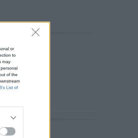
ΔΙΑΦΗΜΙΣΗ
sonal or
ection to
ou may
 personal
out of the
 downstream
B’s List of
ΔΙΑΦΗΜΙΣΗ