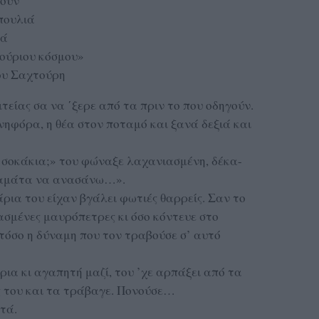
νουν
πουλιά
ρά
νούριου κόσμου»
ου Σαχτούρη
τείας σα να ΄ξερε από τα πριν το που οδηγούν.
νηφόρα, η θέα στον ποταμό και ξανά δεξιά και
α σοκάκια;» του φώναξε λαχανιασμένη, δέκα-
Σταμάτα να ανασάνω…».
ρια του είχαν βγάλει φωτιές θαρρείς. Σαν το
ασμένες μαυρόπετρες κι όσο κόντευε στο
 τόσο η δύναμη που τον τραβούσε σ’ αυτό
ια κι αγαπητή μαζί, του ’χε αρπάξει από τα
ς του και τα τράβαγε. Πονούσε…
τά.