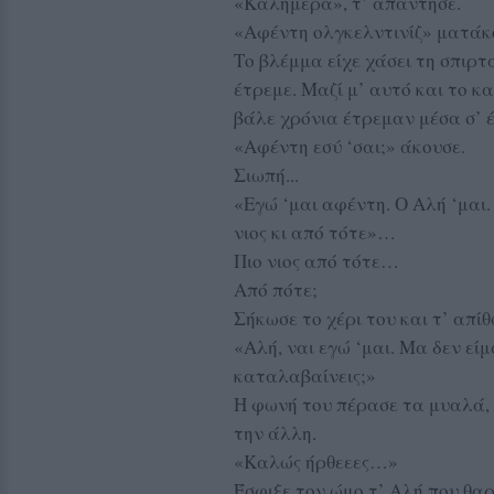
«Καλημέρα», τ’ απάντησε.
«Αφέντη ολγκελντινίζ» ματάκ
Το βλέμμα είχε χάσει τη σπιρτ
έτρεμε. Μαζί μ’ αυτό και το κ
βάλε χρόνια έτρεμαν μέσα σ’ 
«Αφέντη εσύ ‘σαι;» άκουσε.
Σιωπή...
«Εγώ ‘μαι αφέντη. Ο Αλή ‘μαι.
νιος κι από τότε»…
Πιο νιος από τότε…
Από πότε;
Σήκωσε το χέρι του και τ’ απί
«Αλή, ναι εγώ ‘μαι. Μα δεν είμ
καταλαβαίνεις;»
Η φωνή του πέρασε τα μυαλά, 
την άλλη.
«Καλώς ήρθεεες…»
Έσφιξε τον ώμο τ’ Αλή που θα