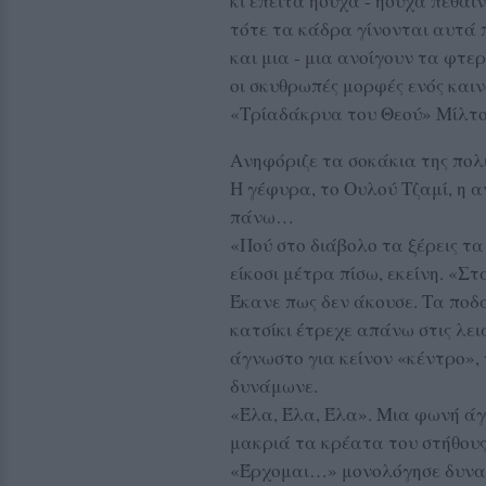
κι έπειτα ήσυχα - ήσυχα πεθαί
τότε τα κάδρα γίνονται αυτά 
και μια - μια ανοίγουν τα φτε
οι σκυθρωπές μορφές ενός και
«Τρίαδάκρυα του Θεού» Μίλτ
Ανηφόριζε τα σοκάκια της πολι
Η γέφυρα, το Ουλού Τζαμί, η α
πάνω…
«Πού στο διάβολο τα ξέρεις τ
είκοσι μέτρα πίσω, εκείνη. «
Έκανε πως δεν άκουσε. Τα ποδά
κατσίκι έτρεχε απάνω στις λει
άγνωστο για κείνον «κέντρο»,
δυνάμωνε.
«Έλα, Έλα, Έλα». Μια φωνή άγρ
μακριά τα κρέατα του στήθου
«Έρχομαι…» μονολόγησε δυνα