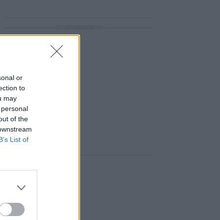
ΔΙΑΦΗΜΙΣΗ
sonal or
ection to
ou may
 personal
out of the
 downstream
B’s List of