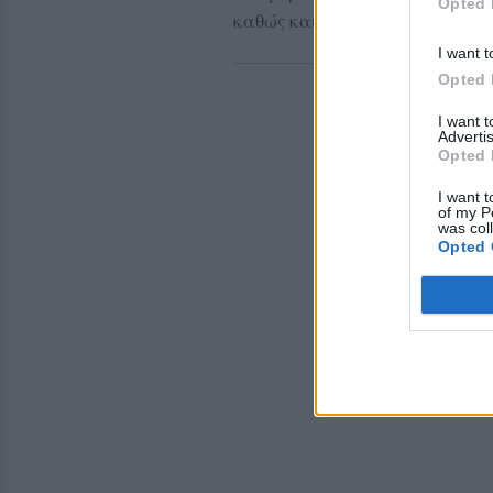
Opted 
καθώς και συμμετοχή στη συνδ
I want t
Opted 
I want 
Advertis
Opted 
I want t
of my P
was col
Opted 