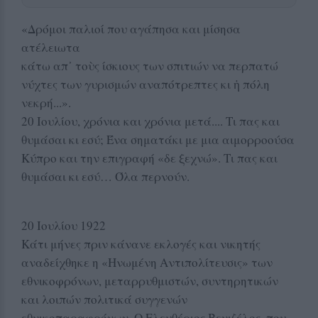
«Δρόμοι παλιοί που αγάπησα και μίσησα
ατέλειωτα
κάτω απ᾿ τοὺς ίσκιους των σπιτιών να περπατώ
νύχτες των γυρισμών αναπότρεπτες κι ἡ πόλη
νεκρή...».
20 Ιουλίου, χρόνια και χρόνια μετά.... Τι πας και
θυμάσαι κι εσύ; Ένα σηματάκι με μια αιμορροούσα
Κύπρο και την επιγραφή «δε ξεχνώ». Τι πας και
θυμάσαι κι εσύ… Όλα περνούν.
20 Ιουλίου 1922
Κάτι μήνες πριν κάνανε εκλογές και νικητής
αναδείχθηκε η «Ηνωμένη Αντιπολίτευσις» των
εθνικοφρόνων, μεταρρυθμιστών, συντηρητικών
και λοιπών πολιτικά συγγενών
εθνικοπαραφρόνων. Ο Ελευθέριος Βενιζέλος, που