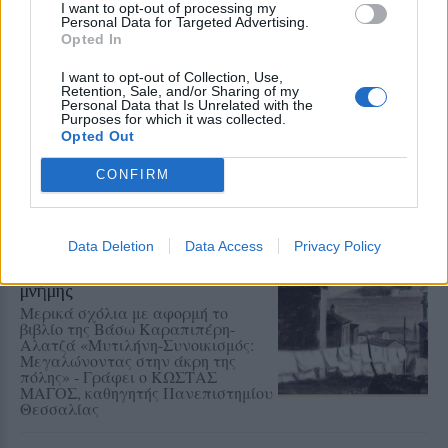
I want to opt-out of processing my
Personal Data for Targeted Advertising.
Opted In
ΜΕ ΥΠΟΓΡΑΦΗ
I want to opt-out of Collection, Use,
3ο Μουσικό Φεστιβάλ Δήμου
Retention, Sale, and/or Sharing of my
Personal Data that Is Unrelated with the
Μυτιλήνης
Purposes for which it was collected.
Γράφει ο ΜΙΧΑΗΛ
Opted Out
ΚΑΠΙΩΤΑΣ, πρώην Δντης Β/θμιας
Εκπ/σης Λέσβου & Σάμου
CONFIRM
Data Deletion
Data Access
Privacy Policy
ΜΕ ΥΠΟΓΡΑΦΗ
Με την πέννα της ψυχής και της
μνήμης
Μερικά σχόλια με αφορμή το
βιβλίο της Βάσω Καραπιπέρη-
Αλατζά «Μυτιλήνη-Συνοικισμός:
Μεγαλώνοντας στην άκρη της
πόλης» - Γράφει ο ΚΩΣΤΑΣ
ΜΑΓΟΣ, καθηγητής Πανεπιστημίου
Θεσσαλίας