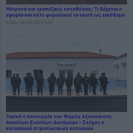
Μετρητά και τραπεζικές καταθέσεις: Τι δέχεται η
εφορία και πότε φορολογεί τα ποσά ως εισόδημα
2026-08-08 03:50:34
Ξεκινά η λειτουργία του Φορέα Αξιοποίησης
Ακινήτων Ενόπλων Δυνάμεων – Στόχος η
κατασκευή στρατιωτικών κατοικιών