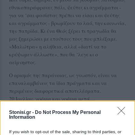
εθνικοπαράφρονες πάλι, ψεύτες κι αγράμματοι -
για να ‘σαι φασίστας πρέπει να είσαι και ψεύτης
και αγράμματος - βρωμίζουν το λαό, την κοινωνία,
την πατρίδα. Κι ένα Θεός ξέρει τι τραγωδία θα
μας ξημερώσει με ετούτους τους που μπλέξαμε.
«Μαλώτρα» η αλήθεια, αλλά «διατί να το
κρύψωμεν άλλωστε», που θα ‘λεγε κι ο
αείμνηστος.
Ο ορισμός της παράνοιας, ως γνωστόν, είναι να
επαναλαμβάνεις τα ίδια πράγματα και να
περιμένεις διαφορετικά αποτελέσματα.
20 Ιουλίου, χρόνια και χρόνια μετά....
Τι πας και θυμάσαι κι εσύ; Όλα περνούν…
Stonisi.gr -
Do Not Process My Personal
Information
Δείτε περισσότερα άρθρα μας στα αποτελέσματα
αναζήτησης
If you wish to opt-out of the sale, sharing to third parties, or