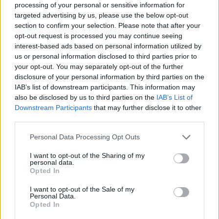
processing of your personal or sensitive information for
Add stonisi.gr on Google ↗
targeted advertising by us, please use the below opt-out
section to confirm your selection. Please note that after your
opt-out request is processed you may continue seeing
interest-based ads based on personal information utilized by
ΣΤΗΝ ΙΔΙΑ ΚΑΤΗΓΟΡΙΑ
us or personal information disclosed to third parties prior to
your opt-out. You may separately opt-out of the further
disclosure of your personal information by third parties on the
ΜΕ ΥΠΟΓΡΑΦΗ
Το «δικαίωμα παραμονής» των
IAB’s list of downstream participants. This information may
νέων στα νησιά
also be disclosed by us to third parties on the
IAB’s List of
Από το όραμα της παραμονής στις
Downstream Participants
that may further disclose it to other
στρατηγικές επιλογές - Γράφει ο
third parties.
ΓΙΑΝΝΗΣ ΣΠΙΛΑΝΗΣ*
Personal Data Processing Opt Outs
I want to opt-out of the Sharing of my
personal data.
ΜΕ ΥΠΟΓΡΑΦΗ
Opted In
Πόσο απέχει η Ψάθα από τη
λογική;
I want to opt-out of the Sale of my
Γράφει ο ΚΥΡΙΑΚΟΣ
Personal Data.
ΑΡΓΥΡΟΠΟΥΛΟΣ
Opted In