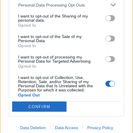
Personal Data Processing Opt Outs
σαχνισίνια. Εκεί συνήθως τα προεκτεινόμενα
πατόξυλα στηρίζονται σε «τεστέκια», σε
I want to opt-out of the Sharing of my
personal data.
αντηρρίδες δηλαδή. Στην περίπτωση των σπιτριών
Opted In
της εποχής των Καραοσμάνογλου στην Πέργαμο οι
I want to opt-out of the Sale of my
αντηρρίδες δεν έφεραν παραστάσεις. Κάτι που
Personal Data.
γινόταν σε περιπτώσεις νεώτερων σπιτιών με
Opted In
σαχνισίνια σε άλλες περιοχές της Μικρασιατικής
I want to opt-out of processing my
Αιολίδας (Αιβαλί και μοσχονήσι) ή στη Σμύρνη.
Personal Data for Targeted Advertising.
Opted In
Ένα σοκάκι υπάρχει ανάμεσα στο πρώτο και το
I want to opt-out of Collection, Use,
δεύτερο (πολύ νεώτερο του πρώτου) σπίτι της
Retention, Sale, and/or Sharing of my
Personal Data that Is Unrelated with the
φωτογραφίας.
Purposes for which it was collected.
Opted Out
Αυτό είναι νεώτερο, χτισμένο στις αρχές του 20ου
CONFIRM
Θεμιστοκλή Αγγελόπουλο
αιώνα με ιδιοκτήτη το
.
Άρχοντα της Πολιτείας με μπαμπακοχώραφα στη
περιοχή της Κάλαργας αλλά και ένα σύγχρονο για
Data Deletion
Data Access
Privacy Policy
την εποχή ξενοδοχείο, το «Κωνσταντινούπολις»