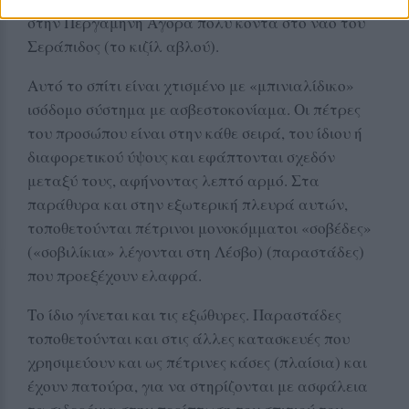
στην Περγαμηνή Αγορά πολύ κοντά στο ναό του
Σεράπιδος (το κιζίλ αβλού).
Αυτό το σπίτι είναι χτισμένο με «μπινιαλίδικο»
ισόδομο σύστημα με ασβεστοκονίαμα. Οι πέτρες
του προσώπου είναι στην κάθε σειρά, του ίδιου ή
διαφορετικού ύψους και εφάπτονται σχεδόν
μεταξύ τους, αφήνοντας λεπτό αρμό. Στα
παράθυρα και στην εξωτερική πλευρά αυτών,
τοποθετούνται πέτρινοι μονοκόμματοι «σοβέδες»
(«σοβιλίκια» λέγονται στη Λέσβο) (παραστάδες)
που προεξέχουν ελαφρά.
Το ίδιο γίνεται και τις εξώθυρες. Παραστάδες
τοποθετούνται και στις άλλες κατασκευές που
χρησιμεύουν και ως πέτρινες κάσες (πλαίσια) και
έχουν πατούρα, για να στηρίζονται με ασφάλεια