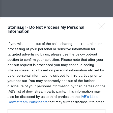
Stonisi.gr -
Do Not Process My Personal
Information
If you wish to opt-out of the sale, sharing to third parties, or
processing of your personal or sensitive information for
targeted advertising by us, please use the below opt-out
section to confirm your selection. Please note that after your
To σπίτι του Θεμιστοκλή Αγγελόπουλου.Σκίτσο
opt-out request is processed you may continue seeing
της δεκαετίας του 1970 από το Γεώργιο Τσολίσο
interest-based ads based on personal information utilized by
us or personal information disclosed to third parties prior to
Στη βάση του ορόφου όπου προορίζονταν να
your opt-out. You may separately opt-out of the further
χτιστούν όροφοι με σαχνισίνια βάζαν χοντρά
disclosure of your personal information by third parties on the
IAB’s list of downstream participants. This information may
μονοκόμματα «πατόξυλα» σαν αυτό που έχει
also be disclosed by us to third parties on the
IAB’s List of
αποκαλυφθεί λόγω παλαιότητας στο σπίτι της
Downstream Participants
that may further disclose it to other
φωτογραφίας που συνήθως προεκτείνονται όσο
third parties.
είναι επιτρεπτό στην προεξοχή που σηκώνει τα