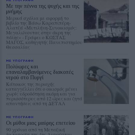
ΜΕ ΥΠΟΓΡΑΦΗ
Με την πέννα της ψυχής και της
μνήμης
Μερικά σχόλια με αφορμή το
βιβλίο της Βάσω Καραπιπέρη-
Αλατζά «Μυτιλήνη-Συνοικισμός:
Μεγαλώνοντας στην άκρη της
πόλης» - Γράφει ο ΚΩΣΤΑΣ
ΜΑΓΟΣ, καθηγητής Πανεπιστημίου
Θεσσαλίας
ΜΕ ΥΠΟΓΡΑΦΗ
Πολύωρες και
επαναλαμβανόμενες διακοπές
νερού στο Πυργί
Κάτοικος της περιοχής
καταγγέλλει ότι ο οικισμός μένει
χωρίς υδροδότηση ακόμη και για
περισσότερες από 12 ώρες και ζητά
απαντήσεις από τη ΔΕΥΑΛ
ΜΕ ΥΠΟΓΡΑΦΗ
Οι μύθοι μιας μαύρης επετείου
90 χρόνια από τη Μεταξική
δικτατορία της 4ης Αυγούστου