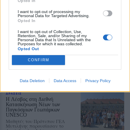
Opted In
Το αυτοκίνητο προσέκρουσε σε
περίφραξη και προστατευτικές
I want to opt-out of processing my
μπάρες – Ο οδηγός φέρεται να
Personal Data for Targeted Advertising.
εγκατέλειψε το σημείο
Opted In
I want to opt-out of Collection, Use,
Retention, Sale, and/or Sharing of my
Personal Data that Is Unrelated with the
ΕΚΠΑΙΔΕΥΣΗ
Purposes for which it was collected.
Εκπαιδευτικοί του Πρότυπου
Opted Out
ΓΕΛ Μυτιλήνης σε πρόγραμμα
Erasmus+ στην Κρακοβία
CONFIRM
Επιμόρφωση σε σύγχρονες
παιδαγωγικές μεθόδους,
εφαρμογές τεχνητής νοημοσύνης
και πρακτικές συμπεριληπτικής
εκπαίδευσης
Data Deletion
Data Access
Privacy Policy
ΔΡΑΣΕΙΣ
Η Λέσβος στη Διεθνή
Κατασκήνωση Νέων των
Παγκόσμιων Γεωπάρκων
UNESCO
Μαθητές του Πρότυπου ΓΕΛ
Μυτιλήνης παρουσίασαν το