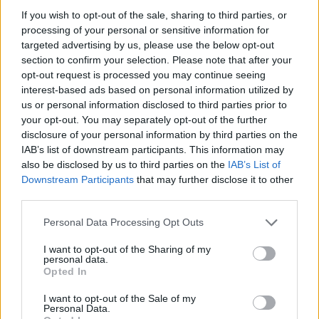
If you wish to opt-out of the sale, sharing to third parties, or
ΠΡΟΣΦΥΓΕΣ
processing of your personal or sensitive information for
«Ένα βιβλίο, ένα χαμόγελο» για
targeted advertising by us, please use the below opt-out
τα παιδιά του Κοινωνικού
section to confirm your selection. Please note that after your
Φροντιστηρίου Μυτιλήνης
opt-out request is processed you may continue seeing
Βραβεύτηκαν οι μαθητές για την
προσπάθειά τους – Ο Ματίν, παιδί
interest-based ads based on personal information utilized by
πρόσφυγας, πέρασε στη
us or personal information disclosed to third parties prior to
Νοσηλευτική του Αριστοτελείου
your opt-out. You may separately opt-out of the further
Πανεπιστημίου Θεσσαλονίκης
disclosure of your personal information by third parties on the
IAB’s list of downstream participants. This information may
ΡΕΠΟΡΤΑΖ
ΔΡΑΣΕΙΣ
also be disclosed by us to third parties on the
IAB’s List of
Για τον «πυρηνικό εφιάλτη»
Downstream Participants
that may further disclose it to other
προειδοποίησε η Επιτροπή
third parties.
ειρήνης Λέσβου
Μια συγκέντρωση γεμάτη
Personal Data Processing Opt Outs
μηνύματα και νοήματα για τον
πόλεμο και την ειρήνη
I want to opt-out of the Sharing of my
personal data.
Opted In
ΑΣΤΥΝΟΜΙΑ
I want to opt-out of the Sale of my
Δικογραφία σε βάρος 23χρονου
Personal Data.
για τροχαίο στην Πέτρα