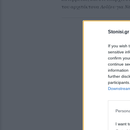
του αρχιτέκτονα
Λοΐζου
για
Νέ
Stonisi.gr
If you wish 
sensitive in
confirm you
continue se
information 
further disc
participants
Downstream 
Persona
I want t