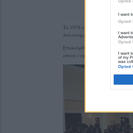
Opted 
I want t
Opted 
Το 1978 ο τότε Δήμαρχος
Α. Α
I want 
πολιτισμού
Δημήτρη Νιάνια
, 
Advertis
Opted 
Επισκέφθηκα αρχές του 1984 
I want t
οποία ενημέρωσα για την ύπαρ
of my P
was col
Opted 