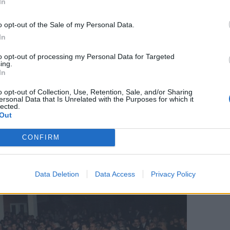
In
o opt-out of the Sale of my Personal Data.
In
ποστόλου
, αποτάθηκε στον τότε υπουργό
to opt-out of processing my Personal Data for Targeted
ζητώντας να επικαιροποιηθεί η μελέτη.
ing.
In
την υπουργό Πολιτισμού
Μελίνα Μερκούρη
, την
o opt-out of Collection, Use, Retention, Sale, and/or Sharing
ξη μελέτης.
ersonal Data that Is Unrelated with the Purposes for which it
lected.
Out
CONFIRM
Data Deletion
Data Access
Privacy Policy