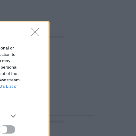
ΔΙΑΦΗΜΙΣΗ
sonal or
ection to
ou may
 personal
out of the
 downstream
B’s List of
ΔΙΑΦΗΜΙΣΗ