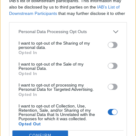
IAB’s list of downstream participants. This information may
also be disclosed by us to third parties on the
IAB’s List of
Downstream Participants
that may further disclose it to other
third parties.
Personal Data Processing Opt Outs
ΙΣΤΟΡΙΕΣ
15 Ιουλίου ‑ 16 Αυγούστου 1974,
33 δραματικές μέρες πριν 52
I want to opt-out of the Sharing of my
personal data.
χρόνια
Opted In
Οι Φίλοι Ιστορικής Μνήμης και
Πολιτιστικής Δημιουργίας για την
I want to opt-out of the Sale of my
πολλαπλή χουντική προδοσία, τους
Personal Data.
δυο «Αττίλες», τη μεταπολίτευση
Opted In
και τους τρεις Λέσβιους που … δεν
γύρισαν!
I want to opt-out of processing my
Personal Data for Targeted Advertising.
ΙΣΤΟΡΙΕΣ
Opted In
«Ο πατέρας στην πρώτη γραμμή
με μια χλαίνη κι ένα όπλο του β’
I want to opt-out of Collection, Use,
παγκόσμιου πολέμου»
Retention, Sale, and/or Sharing of my
Personal Data that Is Unrelated with the
Γράφει ο ΔΗΜΗΤΡΗΣ ΚΑΜΕΝΗΣ
Purposes for which it was collected.
Opted Out
CONFIRM