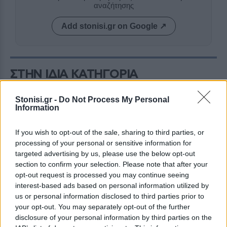
αναζήτησης
Add stonisi.gr on Google ↗
ΣΤΗΝ ΙΔΙΑ ΚΑΤΗΓΟΡΙΑ
ΟΙ ΑΠΕΝΑΝΤΙ
Stonisi.gr -
Do Not Process My Personal
Μια Μυτιληνιά στην
Information
Κωνσταντινούπολη
Tο εντυπωσιακό μαρμάρινο
άγαλμα της Αρτέμιδος
If you wish to opt-out of the sale, sharing to third parties, or
ανακαλύφθηκε στο νησί της
processing of your personal or sensitive information for
Λέσβου κατά τη δεκαετία του 1860
targeted advertising by us, please use the below opt-out
και μεταφέρθηκε αμέσως στην
Κωνσταντινούπολη
section to confirm your selection. Please note that after your
opt-out request is processed you may continue seeing
interest-based ads based on personal information utilized by
ΙΣΤΟΡΙΕΣ
us or personal information disclosed to third parties prior to
Ένα οδοιπορικό στη Λέσβο του
1896 ...
your opt-out. You may separately opt-out of the further
Eπιμέλεια: Β. Α. Γεώργας,
disclosure of your personal information by third parties on the
εκπαιδευτικός - συγγραφέας)