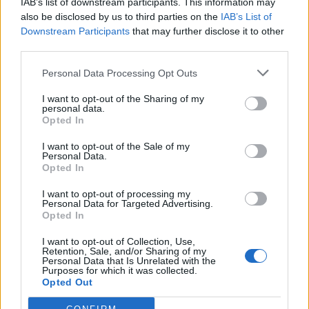
κατατέθηκε και η πρόταση να τοποθετηθούν
IAB’s list of downstream participants. This information may
also be disclosed by us to third parties on the
IAB’s List of
ψηφιακά QR codes στις οδούς που φέρουν τα
Downstream Participants
that may further disclose it to other
ονόματά τους, ώστε οι πολίτες να μπορούν να
third parties.
ενημερώνονται για την ιστορία τους.
Personal Data Processing Opt Outs
Η παρουσίαση του βιβλίου
I want to opt-out of the Sharing of my
personal data.
Η παρουσίαση του βιβλίου θα πραγματοποιηθεί
Opted In
την Τετάρτη 20 Μαΐου στις 8 το βράδυ στην
I want to opt-out of the Sale of my
αίθουσα της Γενικής Γραμματείας Αιγαίου και
Personal Data.
Νησιωτικής Πολιτικής.Την εκδήλωση
Opted In
διοργανώνουν οι «Φίλοι Μνήμης και Πολιτιστικής
I want to opt-out of processing my
Δημιουργίας» και οι «Αποτελές Βενιαμίν ο
Personal Data for Targeted Advertising.
Opted In
Λέσβιος».Για το βιβλίο θα μιλήσουν ο Απόστολος
Κομνηνάκας, ο Θεόδωρος Παραδέλλης και ο
I want to opt-out of Collection, Use,
Retention, Sale, and/or Sharing of my
Δημήτρης Μάντζαρης, ενώ θα παρουσιαστεί
Personal Data that Is Unrelated with the
Purposes for which it was collected.
αφήγηση κειμένου του Βενέζη και ειδικό βίντεο
Opted Out
αφιερωμένο στη δεκαετία του ’40.Την εκδήλωση