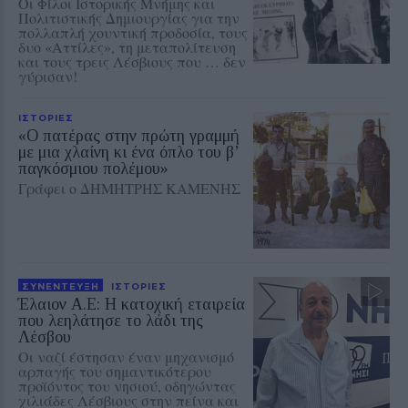
Οι Φίλοι Ιστορικής Μνήμης και
Πολιτιστικής Δημιουργίας για την
πολλαπλή χουντική προδοσία, τους
δυο «Αττίλες», τη μεταπολίτευση
και τους τρεις Λέσβιους που … δεν
γύρισαν!
ΙΣΤΟΡΙΕΣ
«Ο πατέρας στην πρώτη γραμμή
με μια χλαίνη κι ένα όπλο του β’
παγκόσμιου πολέμου»
Γράφει ο ΔΗΜΗΤΡΗΣ ΚΑΜΕΝΗΣ
ΣΥΝΕΝΤΕΥΞΗ
ΙΣΤΟΡΙΕΣ
Έλαιον Α.Ε: Η κατοχική εταιρεία
που λεηλάτησε το λάδι της
Λέσβου
Οι ναζί έστησαν έναν μηχανισμό
αρπαγής του σημαντικότερου
προϊόντος του νησιού, οδηγώντας
χιλιάδες Λέσβιους στην πείνα και