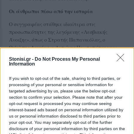
Οι άνθρωποι πίσω από την ιστορία
Ο συγγραφέας στάθηκε ιδιαίτερα στις
προσωπικότητες της λεγόμενης «Λεσβιακής
Άνοιξης», όπως ο Στρατής Παπανικόλας, ο
Θείελπης Λευκίας, ο Αντώνης Πρωτοπάτσης και
άλλοι σημαντικοί άνθρωποι των γραμμάτων που
Stonisi.gr -
Do Not Process My Personal
βρέθηκαν στο στόχαστρο διώξεων κατά τη
Information
διάρκεια της Κατοχής και του Εμφυλίου.
If you wish to opt-out of the sale, sharing to third parties, or
Όπως τόνισε, πολλοί από αυτούς είναι σήμερα
processing of your personal or sensitive information for
γνωστοί μόνο ως ονόματα δρόμων στη Μυτιλήνη,
targeted advertising by us, please use the below opt-out
section to confirm your selection. Please note that after your
χωρίς οι νεότερες γενιές να γνωρίζουν την
opt-out request is processed you may continue seeing
πραγματική τους διαδρομή και τις δυσκολίες που
interest-based ads based on personal information utilized by
αντιμετώπισαν.
us or personal information disclosed to third parties prior to
your opt-out. You may separately opt-out of the further
Μάλιστα, κατά τη διάρκεια της συζήτησης
disclosure of your personal information by third parties on the