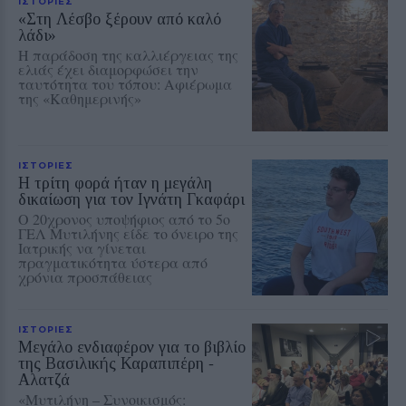
ΙΣΤΟΡΙΕΣ
«Στη Λέσβο ξέρουν από καλό
λάδι»
Η παράδοση της καλλιέργειας της
ελιάς έχει διαμορφώσει την
ταυτότητα του τόπου: Αφιέρωμα
της «Καθημερινής»
ΙΣΤΟΡΙΕΣ
Η τρίτη φορά ήταν η μεγάλη
δικαίωση για τον Ιγνάτη Γκαφάρι
Ο 20χρονος υποψήφιος από το 5ο
ΓΕΛ Μυτιλήνης είδε το όνειρο της
Ιατρικής να γίνεται
πραγματικότητα ύστερα από
χρόνια προσπάθειας
ΙΣΤΟΡΙΕΣ
Μεγάλο ενδιαφέρον για το βιβλίο
της Βασιλικής Καραπιπέρη ‑
Αλατζά
«Μυτιλήνη – Συνοικισμός: