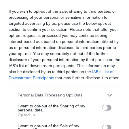
If you wish to opt-out of the sale, sharing to third parties, or
processing of your personal or sensitive information for
targeted advertising by us, please use the below opt-out
section to confirm your selection. Please note that after your
opt-out request is processed you may continue seeing
interest-based ads based on personal information utilized by
us or personal information disclosed to third parties prior to
your opt-out. You may separately opt-out of the further
disclosure of your personal information by third parties on the
IAB’s list of downstream participants. This information may
also be disclosed by us to third parties on the
IAB’s List of
Downstream Participants
that may further disclose it to other
third parties.
Personal Data Processing Opt Outs
Η εκκλησία καταπώς ήταν το καλοκαίρι του 2014.Δεν
άλλαξε σε τίποτα από τότε
I want to opt-out of the Sharing of my
personal data.
Opted In
Στα ερείπια της Αγίας Τριάδας αξίζει τον κόπο να
σταματάει κανείς και να κάθεται σε μια πέτρα για
I want to opt-out of the Sale of my