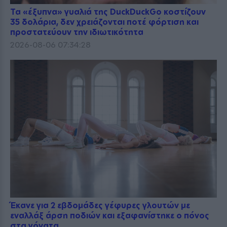
Τα «έξυπνα» γυαλιά της DuckDuckGo κοστίζουν
35 δολάρια, δεν χρειάζονται ποτέ φόρτιση και
προστατεύουν την ιδιωτικότητα
2026-08-06 07:34:28
Έκανε για 2 εβδομάδες γέφυρες γλουτών με
εναλλάξ άρση ποδιών και εξαφανίστηκε ο πόνος
στα γόνατα