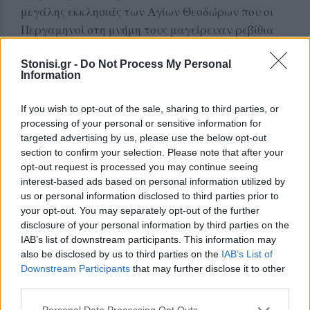
μεγάλης εκκλησιάς των Αγίων Θεοδώρων που οι
Περγαμηνοί στη μνήμη τους μαγείρευαν ρεβίθια
και τα μοίραζαν σε χριστιανούς και
μουσουλμάνους που περνούσαν το Σελινούντα
Stonisi.gr -
Do Not Process My Personal
Information
ποταμό κι ανηφόριζαν στη χάρη τους… Τίποτα
δεν έχει μείνει πια… Τίποτα εξόν από τη μεγάλη
If you wish to opt-out of the sale, sharing to third parties, or
σκάλα και τον αψηλό αναλημματικό τοίχο της
processing of your personal or sensitive information for
παλιάς ιστορικής εκκλησιάς. Ένα τοίχο
targeted advertising by us, please use the below opt-out
section to confirm your selection. Please note that after your
στεφανωμένο θαρρείς επίτηδες από μια τούρκικη
opt-out request is processed you may continue seeing
σημαία. Το λάβαρο του νικητή…
interest-based ads based on personal information utilized by
us or personal information disclosed to third parties prior to
Καρσί η παλιά βρύση, η βρύση «της αγριάδας»
your opt-out. You may separately opt-out of the further
αναμετάξυ σε όσους ακολουθούσαν τους
disclosure of your personal information by third parties on the
επιτάφιους των δυο εκκλησιών… Των Αγίων
IAB’s list of downstream participants. This information may
also be disclosed by us to third parties on the
IAB’s List of
Θεοδώρων και της Ζωοδόχου Πηγής. Πιωμένοι με
Downstream Participants
that may further disclose it to other
«κονιάκια» έξω από τις εκκλησιές οι άνδρες γιατί
third parties.
το ‘χαν σε κακό να μπουν μέσα. Έμπαιναν,