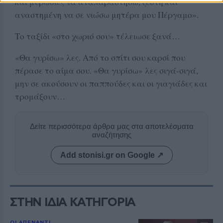
και μυρωδιές να αναπαραστήσω, ζεστή και
αναστημένη να σε νιώσω μητέρα μου Πέργαμο».
Το ταξίδι «στο χωριό σου» τέλειωσε ξανά…
«Θα γυρίσω» λες. Από το σπίτι σου καρσί που
πέρασε το αίμα σου. «Θα γυρίσω» λες σιγά-σιγά,
μην σε ακούσουν οι παππούδες και οι γιαγιάδες και
τρομάξουν…
Δείτε περισσότερα άρθρα μας στα αποτελέσματα
αναζήτησης
Add stonisi.gr on Google ↗
ΣΤΗΝ ΙΔΙΑ ΚΑΤΗΓΟΡΙΑ
ΟΙ ΑΠΕΝΑΝΤΙ