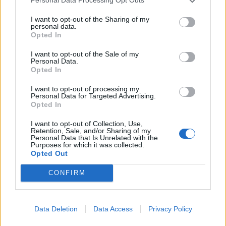
προσκυνούσαν και βγαίναν. Και μετά «κονιάκια».
Personal Data Processing Opt Outs
Είχαν και λόγο…. «Για του Χριστέλ(ι) που πουνεί».
I want to opt-out of the Sharing of my
Μεσημέρι Μεγάλης Παρασκευής εκεί στη βρύση, η
personal data.
Opted In
αγριάδα. Ποιος θα περάσει πρώτος. Ώσπου έτρεξε
αίμα στα σοκάκια της πολιτείας σου κι ο
I want to opt-out of the Sale of my
Personal Data.
Μητροπολίτης απαγόρευσε το ταυτόχρονο έθιμο
Opted In
της περιφοράς του επιταφίου. Ένας το μεσημέρι κι
I want to opt-out of processing my
ένας πριν σκοτεινιάσει το απόγευμα. Αφού δε
Personal Data for Targeted Advertising.
μπορούσε να απαγορέψει τα «κονιάκια»..
Opted In
I want to opt-out of Collection, Use,
Πάσχα σκέφτεσαι. Θυμάσαι τα λόγια του παιδιού
Retention, Sale, and/or Sharing of my
Personal Data that Is Unrelated with the
της Πέργαμος, του Βάσου Καπάνταη…
Purposes for which it was collected.
Opted Out
Μονολογείς τα: «Το καρφί που κάρφωσαν στον
CONFIRM
τοίχο για να κρεμάσουν το ρούχο τους, το σταυρό
από την κάπνα του κεριού του Πάσχα κάτω από
τις πόρτες, τις χαρακιές της βούρτσας, το
Data Deletion
Data Access
Privacy Policy
ασβέστωμα, το σανίδι που έτριζε… Ήχους, εικόνες