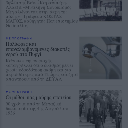
βιβλίο της Βάσω Καραπιπέρη-
Αλατζά «Μυτιλήνη-Συνοικισμός:
Μεγαλώνοντας στην άκρη της
πόλης» - Γράφει ο ΚΩΣΤΑΣ
ΜΑΓΟΣ, καθηγητής Πανεπιστημίου
Θεσσαλίας
ΜΕ ΥΠΟΓΡΑΦΗ
Πολύωρες και
επαναλαμβανόμενες διακοπές
νερού στο Πυργί
Κάτοικος της περιοχής
καταγγέλλει ότι ο οικισμός μένει
χωρίς υδροδότηση ακόμη και για
περισσότερες από 12 ώρες και ζητά
απαντήσεις από τη ΔΕΥΑΛ
ΜΕ ΥΠΟΓΡΑΦΗ
Οι μύθοι μιας μαύρης επετείου
90 χρόνια από τη Μεταξική
δικτατορία της 4ης Αυγούστου
1936