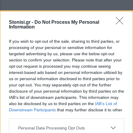
Stonisi.gr -
Do Not Process My Personal
Information
If you wish to opt-out of the sale, sharing to third parties, or
processing of your personal or sensitive information for
targeted advertising by us, please use the below opt-out
Η Δημοτική Αρχή του Παναγιώτη Χριστόφα στους
section to confirm your selection. Please note that after your
opt-out request is processed you may continue seeing
δέκα μήνες της θητείας της, ήδη έχει αποδείξει
interest-based ads based on personal information utilized by
στην πράξη, πως ξέρει και μπορεί να διαχειριστεί
us or personal information disclosed to third parties prior to
κρίσιμα και χρονίζοντα προβλήματα της πόλης.
your opt-out. You may separately opt-out of the further
Ιδού δόξης λαμπρό πεδίο επίλυσης και το θέμα της
disclosure of your personal information by third parties on the
IAB’s list of downstream participants. This information may
στάθμευσης.
also be disclosed by us to third parties on the
IAB’s List of
Downstream Participants
that may further disclose it to other
third parties.
Υ.Γ.:
Πρόσφατα, επισκέφτηκα τα Τρίκαλα και το
Βόλο, πόλεις που προσφέρουν ελεγχόμενους
Personal Data Processing Opt Outs