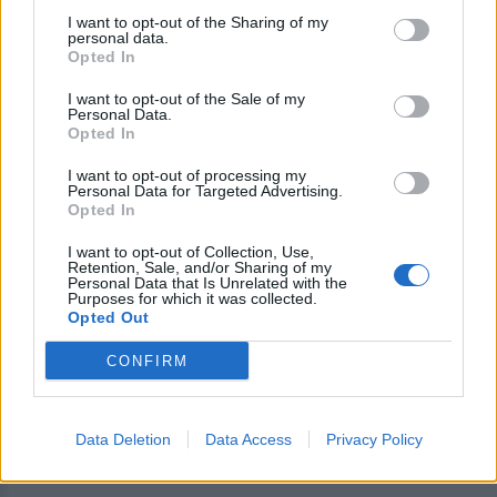
δημοτικούς χώρους στάθμευσης, υποδειγματικής
I want to opt-out of the Sharing of my
θεωρώ λειτουργίας. Ειδικά στο Βόλο, με ένα
personal data.
Opted In
ελάχιστο τίμημα, παρκάρεις πολύ κοντά στην
εξαιρετική παραλιακή ζώνη. Ενδεχομένως στη
I want to opt-out of the Sale of my
Personal Data.
Μυτιλήνη να ισχύσει κάποιο τέτοιο σύστημα, ίσως
Opted In
προνομιακής τιμολογιακής αντιμετώπισης των
I want to opt-out of processing my
δημοτών, σε σχέση με τους επισκέπτες. Υπάρχουν
Personal Data for Targeted Advertising.
άπειρες καλές πρακτικές άλλων πόλεων που δεν
Opted In
είναι κακό – τουναντίον μάλιστα – να μιμηθούμε.
I want to opt-out of Collection, Use,
Retention, Sale, and/or Sharing of my
Personal Data that Is Unrelated with the
Purposes for which it was collected.
Δείτε περισσότερα άρθρα μας στα αποτελέσματα
Opted Out
αναζήτησης
CONFIRM
Add stonisi.gr on Google ↗
Data Deletion
Data Access
Privacy Policy
ΣΤΗΝ ΙΔΙΑ ΚΑΤΗΓΟΡΙΑ