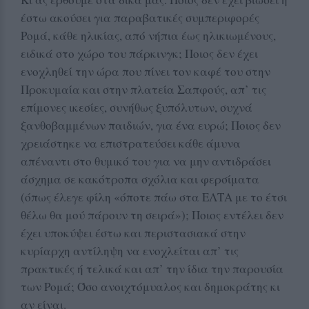
έστω ακούσει για παραβατικές συμπεριφορές
Ρομά, κάθε ηλικίας, από νήπια έως ηλικιωμένους,
ειδικά στο χώρο του πάρκινγκ; Ποιος δεν έχει
ενοχληθεί την ώρα που πίνει τον καφέ του στην
Προκυμαία και στην πλατεία Σαπφούς, απ’ τις
επίμονες ικεσίες, συνήθως ξυπόλυτων, συχνά
ξανθοβαμμένων παιδιών, για ένα ευρώ; Ποιος δεν
χρειάστηκε να επιστρατεύσει κάθε άμυνα
απέναντι στο θυμικό του για να μην αντιδράσει
άσχημα σε κακότροπα σχόλια και φερσίματα
(όπως έλεγε φίλη «όποτε πάω στα ΕΛΤΑ με το έτσι
θέλω θα μού πάρουν τη σειρά»); Ποιος εντέλει δεν
έχει υποκύψει έστω και περιστασιακά στην
κυρίαρχη αντίληψη να ενοχλείται απ’ τις
πρακτικές ή τελικά και απ’ την ίδια την παρουσία
των Ρομά; Όσο ανοιχτόμυαλος και δημοκράτης κι
αν είναι.