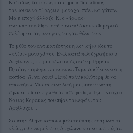
Καταπώς το «κλέος» του ήρωα που όποιος
τολμούσε να τ’ αγγίξει μοναχά, πάει, καιγόταν.
Μα η εποχή άλλαξε. Κι ο «ήρωας»
αντικαταστάθηκε από τον απλό και καθημερινό
πολίτη και τις ανάγκες του, τα θέλω του.
Το μύθο τον αντικατέστησε η λογική κι άσε το
«κλέος» μοναχό του. Εγώ, κατά πώς έγραψε κι ο
Αρχίλοχος, «τι μοι μέλι ασπίς εκείνη; Ερρέτω.
Εξαύτις κτήσομαι ου κακίω». Τι με νοιάζει εκείνη η
ασπίδα; Άι να χαθεί... Εγώ πολύ καλύτερη θε να
αποκτήσω. Μια ασπίδα δική μου, που θε να τη
σηκώνω οπότε εγώ θα το αποφασίζω. Εγώ. Κι όχι ο
Νάξιος Κόρακας που πήρε το κεφάλι του
Αρχίλοχου...
Σα στην Αθήνα κάποιοι μελετούν της πατρίδας το
κλέος, εσύ να μελετάς Αρχίλοχο και να μετράς τα