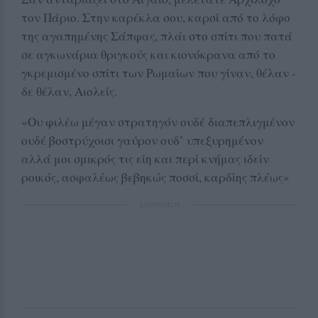
τον Πάριο. Στην καρέκλα σου, καρσί από το λόφο
της αγαπημένης Σάπφας, πλάι στο σπίτι που πατά
σε αγκωνάρια θριγκούς και κιονόκρανα από το
γκρεμισμένο σπίτι των Ρωμαίων που γίναν, θέλαν -
δε θέλαν, Αιολείς.
«Ου φιλέω μέγαν στρατηγόν ουδέ διαπεπλιγμένον
ουδέ βοστρύχοισι γαύρον ουδ’ υπεξυρημένον
αλλά μοι σμικρός τις είη και περί κνήμας ιδείν
ροικός, ασφαλέως βεβηκώς ποσσί, καρδίης πλέως»
ΔΙΑΦΗΜΙΣΗ