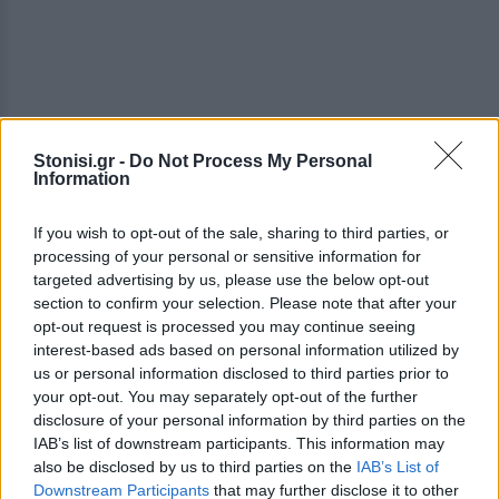
Stonisi.gr -
Do Not Process My Personal
Information
If you wish to opt-out of the sale, sharing to third parties, or
processing of your personal or sensitive information for
Εκεί πολεμήσανε οι μισοί. Πολεμήσανε τους
targeted advertising by us, please use the below opt-out
άλλους μισούς. Οι εχθροί που ματοκυλιστήκαν με
section to confirm your selection. Please note that after your
τους «δικούς μας». Και σαν τα μαχαίρια
opt-out request is processed you may continue seeing
στομώσανε, από κρέας ανθρώπινο, ο μοναχικός
interest-based ads based on personal information utilized by
στίχος του Αρχίλοχου ψάλθηκε (κι εκεί ο Πάριος
us or personal information disclosed to third parties prior to
your opt-out. You may separately opt-out of the further
ανηφόρισε μόνος ένας με δύναμη ολόκληρη
disclosure of your personal information by third parties on the
χορού). «Κοπόεν ξίφος». Πάει το ξίφος, στόμωσε...
IAB’s list of downstream participants. This information may
also be disclosed by us to third parties on the
IAB’s List of
«Επτά γαρ νεκρών πεσόντων, ους εμάρψαμεν
Downstream Participants
that may further disclose it to other