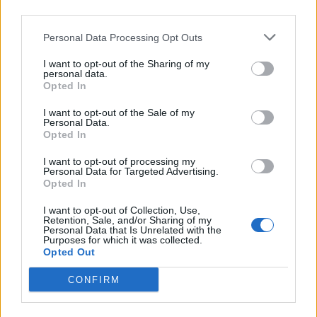
ποσίν, χείλιοι φονήες ειμέν»... Εφτά πέσανε στη γη
third parties.
σκοτωμένοι, μα σαν με τα πόδια τους πατήσανε οι
Personal Data Processing Opt Outs
φονιάδες, γίναμε χίλιοι...
I want to opt-out of the Sharing of my
Οι φονιάδες θα είμαστε όλοι; Θα συρθούμε στης
personal data.
Opted In
πατρίδας το χαμό για έναν τζίρο σε ένα μαγαζί,
για μια θέση στη Βουλή, για μια καρέκλα στο
I want to opt-out of the Sale of my
Personal Data.
πάνθεον των ηρώων, για ένα «κλέος», ένα
Opted In
μνημόρι, έναν τίτλο «πατριώτη»;
I want to opt-out of processing my
Μελετάτε τον Αρχίλοχο. Στον παγωμένο αγέρα
Personal Data for Targeted Advertising.
που σου δροσίζει το κούτελο και στον ανοιξιάτικο
Opted In
ήλιο που επιμένει πως στα δύσκολα ο Αρχίλοχος, οι
I want to opt-out of Collection, Use,
φαντάροι τού «ομπρός» θα είστε μονάχοι...
Retention, Sale, and/or Sharing of my
Personal Data that Is Unrelated with the
Purposes for which it was collected.
Ψάλλοντες:
Opted Out
«Δεν τον μπορώ το Στρατηγό που κάνει τον
CONFIRM
καμπόσο
κι απλώνει τις ποδάρες του,