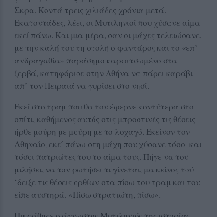
Σκρα. Κοντά τρεις χιλιάδες χρόνια μετά.
Εκατοντάδες, λέει, οι Μυτιληνιοί που χύσανε αίμα
εκεί πάνω. Και μια μέρα, σαν οι μάχες τελειώσανε,
με την καλή του τη στολή ο φαντάρος και το «επ’
ανδραγαθία» παράσημο καρφιτσωμένο στα
ζερβά, κατηφόρισε στην Αθήνα να πάρει καράβι
απ’ τον Πειραιά να γυρίσει στο νησί.
Εκεί στο τραμ που θα τον έφερνε κοντύτερα στο
σπίτι, καθήμενος αυτός στις μπροστινές τις θέσεις
ήρθε μούρη με μούρη με το λοχαγό. Εκείνον τον
Αθηναίο, εκεί πάνω στη μάχη που χύσανε τόσοι και
τόσοι πατριώτες του το αίμα τους. Πήγε να του
μιλήσει, να τον ρωτήσει τι γίνεται, μα κείνος τού
‘δειξε τις θέσεις ορθίων στα πίσω του τραμ και του
είπε αυστηρά. «Πίσω στρατιώτη, πίσω».
Πικράθηκε ο άγνωστος Μυτιληνιός της ιστορίας,