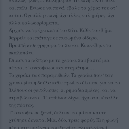
«Καλώς ήλθες… Καλημέρα». Η φωνή... Και πάλι
και πάλι. Ένιωσε να πονά, έβαλε τα χέρια του στ’
αυτιά. Όχι άλλη φωνή, όχι άλλες καλημέρες, όχι
άλλα καλωσορίσματα.
Άρχισε να τρέχει κατά το σπίτι. Κάθε του βήμα
θαρρείς και πάταγε σε πυρωμένο σίδερο.
Προσπέρασε γρήγορα τα πεύκα. Κι ανέβηκε το
σκαλοπάτι.
Έπιασε το ρόπτρο με το χεράκι που βαστά μια
πέτρα, τ΄ ανασήκωσε και σταμάτησε…
Το χεράκι των παραμυθιών. Το χεράκι που ‘ταν
χρυσαφί κι η δούλα κάθε πρωί το έλαμπε για να το
βλέπουν οι γειτόνισσες, οι ρημαδιασμένες, και να
στραβώνονται. Τ’ απίθωσε δίχως ήχο στο μέταλλο
της πόρτας.
Τ’ ανασήκωσε ξανά, έκλεισε τα μάτια και το
χτύπησε δυνατά. Μία, δύο, τρεις φορές. Κι η φωνή
μέσα στα μηνίγγια του ξανάπε, γλυκά-γλυκά