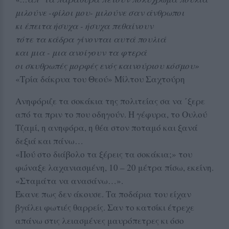
μιλούνε -φίλοι μου- μιλούνε σαν άνθρωποι
κι έπειτα ήσυχα - ήσυχα πεθαίνουν
τότε τα κάδρα γίνονται αυτά πουλιά
και μια - μια ανοίγουν τα φτερά
οι σκυθρωπές μορφές ενός καινούριου κόσμου»
«Τρία δάκρυα του Θεού» Μίλτου Σαχτούρη
Ανηφόριζε τα σοκάκια της πολιτείας σα να ΄ξερε
από τα πριν το που οδηγούν. Η γέφυρα, το Ουλού
Τζαμί, η ανηφόρα, η θέα στον ποταμό και ξανά
δεξιά και πάνω…
«Πού στο διάβολο τα ξέρεις τα σοκάκια;» του
φώναξε λαχανιασμένη, 10 – 20 μέτρα πίσω, εκείνη.
«Σταμάτα να ανασάνω…».
Έκανε πως δεν άκουσε. Τα ποδάρια του είχαν
βγάλει φωτιές θαρρείς. Σαν το κατσίκι έτρεχε
απάνω στις λειασμένες μαυρόπετρες κι όσο