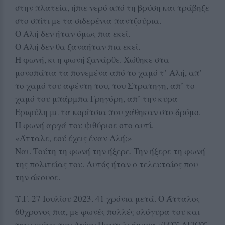
στην πλατεία, ήπιε νερό από τη βρύση και τράβηξε
στο σπίτι με τα σιδερένια παντζούρια.
Ο Αλή δεν ήταν όμως πια εκεί.
Ο Αλή δεν θα ξαναήταν πια εκεί.
Η φωνή, κι η φωνή ξανάρθε. Χώθηκε στα
μονοπάτια τα πονεμένα από το χαμό τ’ Αλή, απ’
το χαμό του αφέντη του, του Στρατηγη, απ’ το
χαμό του μπάρμπα Γρηγόρη, απ’ την κυρα
Εριφύλη με τα κορίτσια που χάθηκαν στο δρόμο.
Η φωνή αργά του ψιθύρισε στο αυτί.
«Άτταλε, εσύ έχεις έναν Αλή;»
Ναι. Τούτη τη φωνή την ήξερε. Την ήξερε τη φωνή
της πολιτείας του. Αυτός ήταν ο τελευταίος που
την άκουσε.
Υ.Γ. 27 Ιουλίου 2023. 41 χρόνια μετά. Ο Άτταλος
60χρονος πια, με φωνές πολλές ολόγυρα του και
την εικόνα του Αγίου Παντελεήμονα «ΤΟΥ ΑΓΙΟΥ