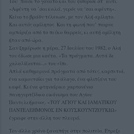
Του ’πιασε το γόνατο και του ψιθύρισε στ’ αυτί.
«Αφέντη να ’σαι καλά, γερός να ‘σαι αφέντη».
Κείνο το βράδυ τέλειωσε, με τον Αλή αμίλητο.
Και αυτός αμίλητος. Και τη φωνή που’ παιρνε
αμπάριζα από το πεύκο θαρρείς, κι αυτή αμίλητη
ήταν από ώρα.
Σαν ξημέρωσε η μέρα, 27 Ιουλίου του 1982, ο Αλή
του έδωσε μια κούτα. «Τα πράγματα. Αυτά δε
χαλαλίζονται...» του είπε.
Απλά καθημερινά πράγματα από τότες, καρπετιά,
ένα καμουτσίκι για το άλογο, ένα φλιτζάνι του
καφέ. Κι ένα φτηνιάρικο χαρτονένιο
πανηγυρτζίδικο εικόνισμα του Αγίου
Παντελεήμονος. «ΤΟΥ ΑΓΙΟΥ ΚΑΙ ΙΑΜΑΤΙΚΟΥ
ΠΑΝΤΕΛΕΗΜΟΝΟΣ ΕΝ ΚΟΥΣΚΟΥΝΤΖΟΥΚΙΩ»
έγραφε στην άλλη του πλευρά.
Τον άλλο χρόνο ξαναπήγε στην πολιτεία. Έτρεξε