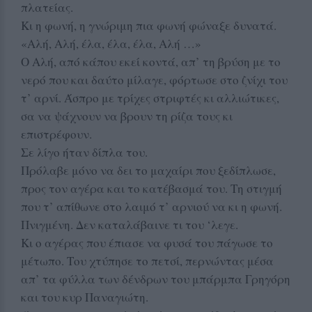
πλατείας.
Κι η φωνή, η γνώριμη πια φωνή φώναξε δυνατά.
«Αλή, Αλή, έλα, έλα, έλα, Αλή …»
Ο Αλή, από κάπου εκεί κοντά, απ’ τη βρύση με το
νερό που και δαύτο μίλαγε, φόρτωσε στο ζνίχι του
τ’ αρνί. Άσπρο με τρίχες στριφτές κι αλλιώτικες,
σα να ψάχνουν να βρουν τη ρίζα τους κι
επιστρέφουν.
Σε λίγο ήταν δίπλα του.
Πρόλαβε μόνο να δει το μαχαίρι που ξεδίπλωσε,
προς τον αγέρα και το κατέβασμά του. Τη στιγμή
που τ’ απίθωνε στο λαιμό τ’ αρνιού να κι η φωνή.
Πνιγμένη. Δεν καταλάβαινε τι του ‘λεγε.
Κι ο αγέρας που έπιασε να φυσά του πάγωσε το
μέτωπο. Του χτύπησε το πετσί, περνώντας μέσα
απ’ τα φύλλα των δένδρων του μπάρμπα Γρηγόρη
και του κυρ Παναγιώτη.