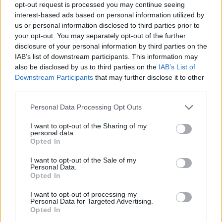
opt-out request is processed you may continue seeing
Σταυρός. Κίνηση αργή.
interest-based ads based on personal information utilized by
«Καλώς ήρθες...» η φωνή.
us or personal information disclosed to third parties prior to
your opt-out. You may separately opt-out of the further
«Χαλάλι, χαλάλι, χαλάλι» σιγοψιθύρισε.
disclosure of your personal information by third parties on the
IAB’s list of downstream participants. This information may
Η μέρα είχε κυλήσει ασήκωτη. Ο χαμός, τα
also be disclosed by us to third parties on the
IAB’s List of
θανατικά, το φευγιό, τα δέντρα, η κρεμάλα, η
Downstream Participants
that may further disclose it to other
σφαίρα πάνω απ’ το ζερβί το φρύδι, ο χαμός κι ο
third parties.
πιτσιρίκος μόνος του, από την Πέργαμο στο Δικελί
Personal Data Processing Opt Outs
– ώρες πόσες; - το πέρασμα στο Αιγαίο.
Κι αυτός στο ίδιο δωμάτιο.
I want to opt-out of the Sharing of my
personal data.
Στριφογύριζε στο στρώμα που του είχε στρώσει ο
Opted In
Αλή να κοιμηθεί. Το ταβάνι είχε κατέβει χαμηλά.
I want to opt-out of the Sale of my
Ανοιγόκλεισε τα μάτια του, εκείνη εκεί, πλάι του.
Personal Data.
«Ποιος είναι πλάι μου τούτη την ώρα;»
Opted In
μονολόγησε.
I want to opt-out of processing my
Το δωμάτιο γύριζε. Μαζί του κι αυτός. Μπρος -
Personal Data for Targeted Advertising.
Opted In
πίσω στο χρόνο κι η φωνή… η φωνή βουβή από