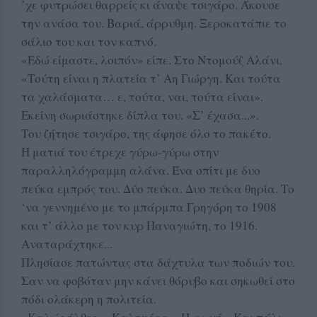
’χε φυτρώσει θαρρείς κι άναψε τσιγάρο. Άκουσε
την ανάσα του. Βαριά, άρρυθμη. Ξεροκατάπιε το
σάλιο του και τον καπνό.
«Εδώ είμαστε, λοιπόν» είπε. Στο Ντομούζ Αλάνι.
«Τούτη είναι η πλατεία τ’ Αη Γιώργη. Και τούτα
τα χαλάσματα… ε, τούτα, ναι, τούτα είναι».
Εκείνη σωριάστηκε δίπλα του. «Σ’ έχασα...».
Του ζήτησε τσιγάρο, της άφησε όλο το πακέτο.
Η ματιά του έτρεχε γύρω-γύρω στην
παραλληλόγραμμη αλάνα. Ένα σπίτι με δυο
πεύκα εμπρός του. Δύο πεύκα. Δυο πεύκα θηρία. Το
‘να γεννημένο με το μπάρμπα Γρηγόρη το 1908
και τ’ άλλο με τον κυρ Παναγιώτη, το 1916.
Αναταράχτηκε...
Πλησίασε πατώντας στα δάχτυλα των ποδιών του.
Σαν να φοβόταν μην κάνει θόρυβο και σηκωθεί στο
πόδι ολάκερη η πολιτεία.