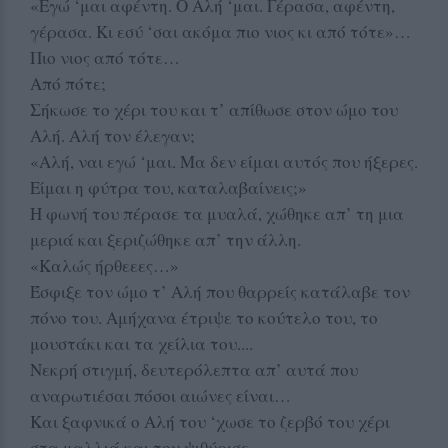
«Εγώ ‘μαι αφέντη. Ο Αλή ‘μαι. Γέρασα, αφέντη,
γέρασα. Κι εσύ ‘σαι ακόμα πιο νιος κι από τότε»…
Πιο νιος από τότε…
Από πότε;
Σήκωσε το χέρι του και τ’ απίθωσε στον ώμο του
Αλή. Αλή τον έλεγαν;
«Αλή, ναι εγώ ‘μαι. Μα δεν είμαι αυτός που ήξερες.
Είμαι η φύτρα του, καταλαβαίνεις;»
Η φωνή του πέρασε τα μυαλά, χώθηκε απ’ τη μια
μεριά και ξεριζώθηκε απ’ την άλλη.
«Καλώς ήρθεεες…»
Έσφιξε τον ώμο τ’ Αλή που θαρρείς κατάλαβε τον
πόνο του. Αμήχανα έτριψε το κούτελο του, το
μουστάκι και τα χείλια του....
Νεκρή στιγμή, δευτερόλεπτα απ’ αυτά που
αναρωτιέσαι πόσοι αιώνες είναι…
Και ξαφνικά ο Αλή του ‘χωσε το ζερβό του χέρι
στα μαλλιά και του ψιθύρισε.,