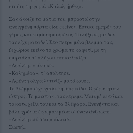
ετούτη τη φορά. «Καλώς ήρθες».
Σαν άνοιξε τα μάτια του, μπροστά στην
ανοιγμένη πόρτα είδε εκείνον. Έστεκε εμπρός του
γέρος, και καμπουριασμένος. Τον ήξερε, μα δεν
τον είχε ματαδεί. Στο πετρωμένο βλέμμα του,
ξεχώρισε εκείνο το χρώμα το καφετί, με τη
σπιρτάδα τ’ αλόγου που καλπάζει.
«Αφέντη...» άκουσε.
«Καλημέρα», τ’ απάντησε.
«Αφέντη ολγκελντινίζ» ματάκουσε.
Το βλέμμα είχε χάσει τη σπιρτάδα. Ο γέρος ήταν
άσπρος. Το μουστάκι του έτρεμε. Μαζί μ’ αυτό και
το κατωχείλι του και τα βλέφαρα. Ενενήντα και
βάλε χρόνια έτρεμαν μέσα σ’ έναν άνθρωπο.
«Αφέντη εσύ ‘σαι;» άκουσε.
Σιωπή...