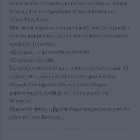
κόντευε στο άγνωστο για κείνον «κέντρο», τόσο η
δύναμη που τον τραβούσε σ’ αυτό δυνάμωνε.
«Έλα, Έλα, Έλα».
Μια φωνή άγρια κι αγαπητή μαζί, του ’χε αρπάξει
από τα μακριά τα κρέατα του στήθους του και τα
τράβαγε. Πονούσε…
«Έρχομαι…» μονολόγησε δυνατά.
«Έρχομαι» άκουσε.
Σαν βγήκε στο πλάτωμα, ο πόνος καταλάγιασε. Ο
αγέρας σεργιάνισε ανάμεσα στα μαλλιά του,
πάγωσε τον ιδρώτα του μετώπου του και
χοροπηδηχτά τράβηξε στ’ άλλο μέρος της
πλατείας.
Μπροστά ήτανε η βρύση. Νερό τρεχούμενο από τις
ρίζες της γης. Έσκυψε…
ΔΙΑΦΗΜΙΣΗ