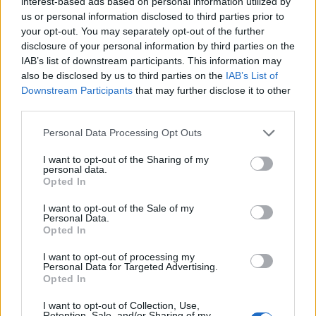
interest-based ads based on personal information utilized by
χιλιάδες μικρούς κίτρινους ήλιους, περιμένοντας
us or personal information disclosed to third parties prior to
να τους ανακαλύψουμε ξανά...».
your opt-out. You may separately opt-out of the further
disclosure of your personal information by third parties on the
IAB’s list of downstream participants. This information may
also be disclosed by us to third parties on the
IAB’s List of
Downstream Participants
that may further disclose it to other
Δείτε περισσότερα άρθρα μας στα αποτελέσματα
αναζήτησης
third parties.
Personal Data Processing Opt Outs
Add stonisi.gr on Google ↗
I want to opt-out of the Sharing of my
personal data.
Opted In
ΣΤΗΝ ΙΔΙΑ ΚΑΤΗΓΟΡΙΑ
I want to opt-out of the Sale of my
Personal Data.
Opted In
ΑΓΟΡΑ
Το Φυλλάδιο Lidl έχει βγει
Υψηλή ποιότητα, μοναδική
I want to opt-out of processing my
Personal Data for Targeted Advertising.
φρεσκάδα και πάντα χαμηλές
Opted In
τιμές!
I want to opt-out of Collection, Use,
Retention, Sale, and/or Sharing of my