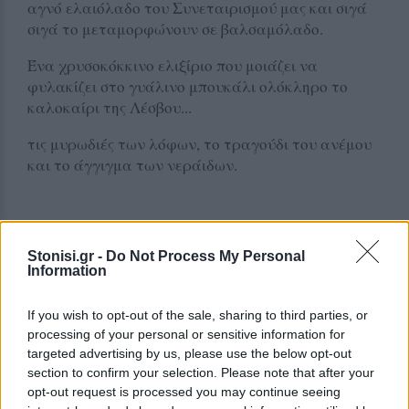
αγνό ελαιόλαδο του Συνεταιρισμού μας και σιγά
σιγά το μεταμορφώνουν σε βαλσαμόλαδο.
Ένα χρυσοκόκκινο ελιξίριο που μοιάζει να
φυλακίζει στο γυάλινο μπουκάλι ολόκληρο το
καλοκαίρι της Λέσβου...
τις μυρωδιές των λόφων, το τραγούδι του ανέμου
και το άγγιγμα των νεράιδων.
Ένα μεγάλο ευχαριστώ στον Γρηγόρη Ερσοτέλους,
Stonisi.gr -
Do Not Process My Personal
που μάζεψε για εμάς αυτά τα χρυσά άνθη από τη
Information
γη της Άντισσας, χαρίζοντάς μας ένα κομμάτι από
τον παλιό μύθο του τόπου μας.
If you wish to opt-out of the sale, sharing to third parties, or
processing of your personal or sensitive information for
Γιατί στην Άντισσα, κάποιοι θρύλοι δεν χάθηκαν
targeted advertising by us, please use the below opt-out
ποτέ.
section to confirm your selection. Please note that after your
opt-out request is processed you may continue seeing
Συνεχίζουν να ανθίζουν κάθε καλοκαίρι μέσα σε