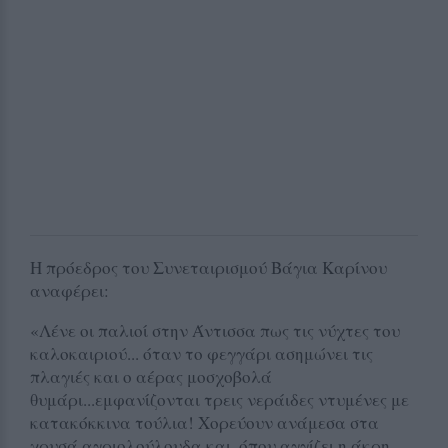
Η πρόεδρος του Συνεταιρισμού Βάγια Καρίνου
αναφέρει:
«Λένε οι παλιοί στην Άντισσα πως τις νύχτες του
καλοκαιριού... όταν το φεγγάρι ασημώνει τις
πλαγιές και ο αέρας μοσχοβολά
θυμάρι...εμφανίζονται τρεις νεράιδες ντυμένες με
κατακόκκινα τούλια! Χορεύουν ανάμεσα στα
χρυσά αγριολούλουδα και, όπου αγγίζει η άκρη