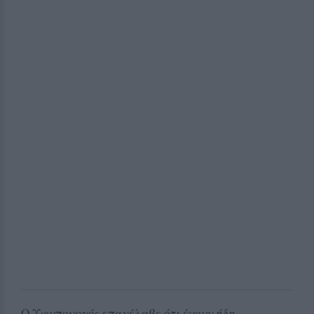
Ο Υφυπουργός επανέλαβε ότι έχουν ήδη