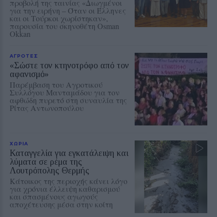
προβολή της ταινίας «Διωγμένοι
για την ειρήνη – Όταν οι Έλληνες
και οι Τούρκοι χωρίστηκαν»,
παρουσία του σκηνοθέτη Osman
Okkan
ΑΓΡΟΤΕΣ
«Σώστε τον κτηνοτρόφο από τον
αφανισμό»
Παρέμβαση του Αγροτικού
Συλλόγου Μανταμάδου για τον
αφθώδη πυρετό στη συναυλία της
Ρίτας Αντωνοπούλου
ΧΩΡΙΑ
Καταγγελία για εγκατάλειψη και
λύματα σε ρέμα της
Λουτρόπολης Θερμής
Κάτοικος της περιοχής κάνει λόγο
για χρόνια έλλειψη καθαρισμού
και σπασμένους αγωγούς
αποχέτευσης μέσα στην κοίτη