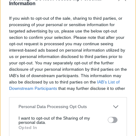
Ο ίδιος στάθηκε ιδιαίτερα στην ανάγκη να
Information
λειτουργήσει τουλάχιστον ένα σφαγείο στο νησί
If you wish to opt-out of the sale, sharing to third parties, or
για την κάλυψη των τοπικών αναγκών, ειδικά
processing of your personal or sensitive information for
ενόψει της αυξημένης επισκεψιμότητας των
targeted advertising by us, please use the below opt-out
επόμενων ημερών λόγω Μπαϊραμιού. «Υπάρχει ο
section to confirm your selection. Please note that after your
λεσβιακός πληθυσμός που πρέπει να τραφεί, ενώ
opt-out request is processed you may continue seeing
αναμένονται και χιλιάδες επισκέπτες», ανέφερε
interest-based ads based on personal information utilized by
us or personal information disclosed to third parties prior to
χαρακτηριστικά, τονίζοντας πως θα επιμείνει
your opt-out. You may separately opt-out of the further
προσωπικά προς το Υπουργείο για να προχωρήσει
disclosure of your personal information by third parties on the
η συγκεκριμένη λύση.
IAB’s list of downstream participants. This information may
also be disclosed by us to third parties on the
IAB’s List of
Παράλληλα υποστήριξε ότι το κλίμα σε σχέση με
Downstream Participants
that may further disclose it to other
τις προηγούμενες ημέρες είναι πιο ήρεμο και πως,
third parties.
εφόσον εφαρμοστούν όσα ανακοίνωσε ο
Personal Data Processing Opt Outs
Υφυπουργός, αναμένεται περαιτέρω
I want to opt-out of the Sharing of my
αποκλιμάκωση της έντασης και των αντιδράσεων
personal data.
στον κτηνοτροφικό κόσμο.
Opted In