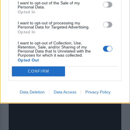
I want to opt-out of the Sale of my
Ωστόσο διαφορετική εικόνα παρουσίασαν οι
Personal Data.
εκπρόσωποι των σφαγείων ο κ. Τσακίρης και ο
Opted In
Φώτης Γιαννάκης. Ο κ. Γιαννάκης από το σφαγείο
I want to opt-out of processing my
Κασίδη τόνισε ότι η λειτουργία ενός σφαγείου
Personal Data for Targeted Advertising.
Opted In
αποκλειστικά για την τοπική αγορά δεν δίνει
ουσιαστική λύση στο πρόβλημα, καθώς –όπως είπε–
I want to opt-out of Collection, Use,
Retention, Sale, and/or Sharing of my
η κατανάλωση στη Λέσβο είναι περιορισμένη σε
Personal Data that Is Unrelated with the
Purposes for which it was collected.
σχέση με τον τεράστιο αριθμό ζώων που
Opted Out
παραμένουν εγκλωβισμένα στο νησί. Αντίθετα,
ζήτησε να εξεταστεί η δυνατότητα μεταφοράς
CONFIRM
ζώων από καθαρές περιοχές προς σφαγή και
διάθεση στην υπόλοιπη Ελλάδα με αυστηρά μέτρα
Data Deletion
Data Access
Privacy Policy
βιοασφάλειας, όπως ήδη συμβαίνει στην Κύπρο.