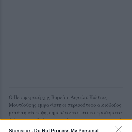
Ο Περιφερειάρχης Βορείου Αιγαίου Κώστας
Μουτζούρης εμφανίστηκε περισσότερο αισιόδοξος
μετά τη σύσκεψη, σημειώνοντας ότι τα κρούσματα
δείχνουν να βαίνουν μειούμενα και πως σε αρκετές
περιοχές της Λέσβου η εικόνα παραμένει καθαρή.
Stonisi.gr -
Do Not Process My Personal