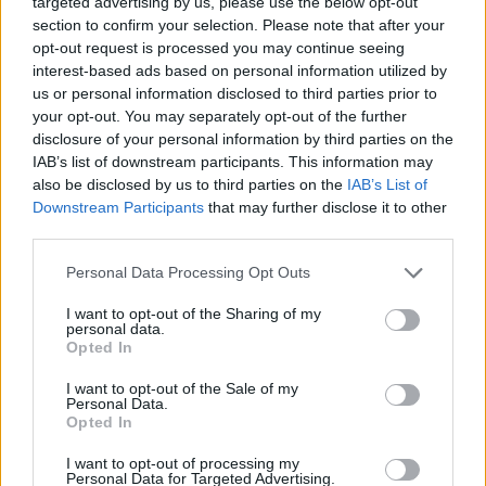
targeted advertising by us, please use the below opt-out
section to confirm your selection. Please note that after your
opt-out request is processed you may continue seeing
interest-based ads based on personal information utilized by
us or personal information disclosed to third parties prior to
Με την έναρξη των εργασιών για τη δημιουργία
your opt-out. You may separately opt-out of the further
του νέου γηπέδου της πόλης, το αρχικό παρεκκλήσι
disclosure of your personal information by third parties on the
κατεδαφίστηκε. Ωστόσο, η ιστορία του δεν
IAB’s list of downstream participants. This information may
also be disclosed by us to third parties on the
IAB’s List of
σταμάτησε εκεί.
Downstream Participants
that may further disclose it to other
third parties.
Το σημερινό εκκλησάκι ανεγέρθηκε εκ νέου από τα
θεμέλια στη σημερινή του θέση, με πρωτοβουλία
Personal Data Processing Opt Outs
του τότε Μητροπολίτη Μυτιλήνης Ιακώβου από
I want to opt-out of the Sharing of my
Δυρραχίου. Οι εργασίες ξεκίνησαν το 1955 και
personal data.
Opted In
ολοκληρώθηκαν το 1959 επί Μητροπολίτου
Ιακώβου Σισανίου και Σιατίστης, ο οποίος
I want to opt-out of the Sale of my
Personal Data.
πραγματοποίησε και τα εγκαίνια του ναού.
Opted In
Σήμερα, δεκαετίες μετά την ανοικοδόμησή του, το
I want to opt-out of processing my
Personal Data for Targeted Advertising.
παρεκκλήσι εξακολουθεί να αποτελεί ζωντανό