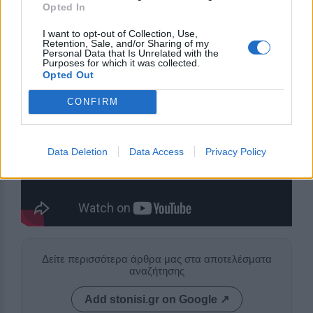
Opted In
κύτταρο πίστης και παράδοσης για τη Μυτιλήνη,
διατηρώντας αναλλοίωτο τον ιδιαίτερο
I want to opt-out of Collection, Use,
Retention, Sale, and/or Sharing of my
συμβολισμό και τη θρησκευτική του αξία.
Personal Data that Is Unrelated with the
Purposes for which it was collected.
Opted Out
CONFIRM
Data Deletion
Data Access
Privacy Policy
Δείτε περισσότερα άρθρα μας στα αποτελέσματα
αναζήτησης
Add stonisi.gr on Google ↗