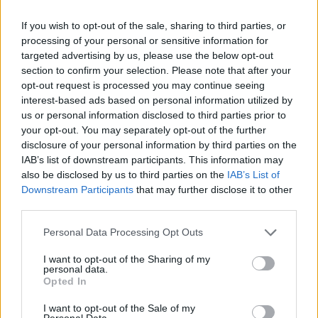
ΤΑΞΙΔΙΑ
If you wish to opt-out of the sale, sharing to third parties, or
Βόλτα στην Κουρνέλα!
processing of your personal or sensitive information for
Ένας από τους αγαπημένους
targeted advertising by us, please use the below opt-out
προορισμούς για τους λάτρεις της
φύσης και για όσους θέλουν να
section to confirm your selection. Please note that after your
γνωρίσουν το νησί από
opt-out request is processed you may continue seeing
περιπατητικές διαδρομές
interest-based ads based on personal information utilized by
us or personal information disclosed to third parties prior to
your opt-out. You may separately opt-out of the further
disclosure of your personal information by third parties on the
ΧΩΡΙΑ
IAB’s list of downstream participants. This information may
Έσβησε ένα ξεχωριστό κομμάτι
της ιστορίας του Πολιχνίτου
also be disclosed by us to third parties on the
IAB’s List of
Θλίψη για την απώλεια του
Downstream Participants
that may further disclose it to other
Ελευθέριου Συκά, του ανθρώπου
third parties.
που συνέδεσε το όνομά του με τα
αναψυκτικά ΚΡΥΣΤΑΛ, την
Personal Data Processing Opt Outs
ευγένεια και τη γενναιοδωρία
I want to opt-out of the Sharing of my
personal data.
ΧΩΡΙΑ
Opted In
Φωτιά σε ξερά χόρτα έφερε
σύλληψη στη Λέσβο
I want to opt-out of the Sale of my
Παράλληλα, σε βάρος του
Personal Data.