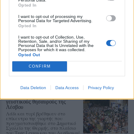
επιβλήθηκε διοικητικό πρόστιμο
Opted In
ύψους 1.804,68 ευρώ
I want to opt-out of processing my
Personal Data for Targeted Advertising.
Opted In
ΧΩΡΙΑ
I want to opt-out of Collection, Use,
Retention, Sale, and/or Sharing of my
Τραγωδία στην Πέτρα με νεκρό
Personal Data that Is Unrelated with the
άνδρα στην παραλία Καβάκι
Purposes for which it was collected.
Ανασύρθηκε χωρίς τις αισθήσεις
Opted Out
του και μεταφέρθηκε στο Κέντρο
Υγείας Καλλονής, όπου
CONFIRM
διαπιστώθηκε ο θάνατός του
Data Deletion
Data Access
Privacy Policy
ΧΩΡΙΑ
Η Θερμή γιόρτασε τους
γευστικούς θησαυρούς της
Λέσβου
Λάδι και τυρί βρέθηκαν στο
επίκεντρο της γιορτής που
πραγματοποιήθηκε στο Δημοτικό
Σχολείο της Θερμής, στο πλαίσιο
του Taste Lesvos και του Λεσβιακού