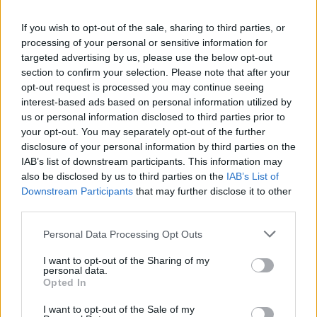
αναμένεται να αυξηθούν, καθώς όλο και
If you wish to opt-out of the sale, sharing to third parties, or
περισσότεροι άνθρωποι επιλέγουν πιο υγιεινά λίπη
processing of your personal or sensitive information for
για λόγους υγείας. Η κατά κεφαλήν κατανάλωση
targeted advertising by us, please use the below opt-out
σε αυτές τις χώρες θα μπορούσε να αυξηθεί σε 1,2
section to confirm your selection. Please note that after your
κιλά έως το 2035, αν και από χαμηλά επίπεδα».
opt-out request is processed you may continue seeing
interest-based ads based on personal information utilized by
us or personal information disclosed to third parties prior to
Οι εξαγωγές ελαιολάδου
your opt-out. You may separately opt-out of the further
disclosure of your personal information by third parties on the
Οι εκτιμήσεις της Ευρωπαϊκής Επιτροπής για τις
IAB’s list of downstream participants. This information may
εξαγωγές ελαιολάδου έχουν ως εξής: «Την επόμενη
also be disclosed by us to third parties on the
IAB’s List of
Downstream Participants
that may further disclose it to other
δεκαετία, οι καθαρές εξαγωγές ελαιολάδου από
third parties.
την Ισπανία προβλέπεται να αυξηθούν κατά 5,1%,
και από την Πορτογαλία κατά 0,9%. Στην
Personal Data Processing Opt Outs
περίπτωση της Ισπανίας, αυτή η τάση
I want to opt-out of the Sharing of my
αντικατοπτρίζει τόσο τη μείωση της κατανάλωσης
personal data.
Opted In
όσο και την αύξηση της παραγωγής.
Αντίθετα, άλλες χώρες της ΕΕ αναμένεται να δουν
I want to opt-out of the Sale of my