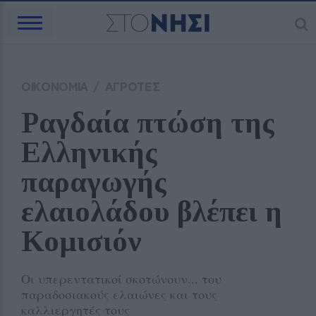
ΟΙΚΟΝΟΜΙΑ
/
ΑΓΡΟΤΕΣ
Ραγδαία πτώση της 
Ελληνικής 
παραγωγής 
ελαιολάδου βλέπει η 
Κομισιόν
Οι υπερεντατικοί σκοτώνουν... του
παραδοσιακούς ελαιώνες και τους
καλλιεργητές τους