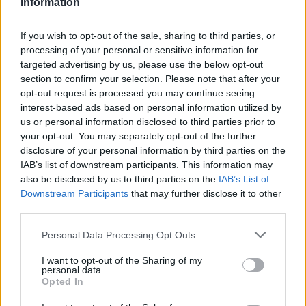
Information
ΠΕΡΙΒΑΛΛΟΝ
Πενθήμερο υψηλών
θερμοκρασιών στη Μυτιλήνη
If you wish to opt-out of the sale, sharing to third parties, or
Στους 38 βαθμούς ο υδράργυρος
processing of your personal or sensitive information for
την Κυριακή – Από 3 έως 5 μποφόρ
targeted advertising by us, please use the below opt-out
οι άνεμοι στην περιοχή
section to confirm your selection. Please note that after your
opt-out request is processed you may continue seeing
interest-based ads based on personal information utilized by
us or personal information disclosed to third parties prior to
ΕΛΛΑΔΑ
your opt-out. You may separately opt-out of the further
Δεύτερη εμπλοκή κάβου στο
disclosure of your personal information by third parties on the
«Νήσος Ρόδος» μέσα σε δύο
IAB’s list of downstream participants. This information may
μήνες
also be disclosed by us to third parties on the
IAB’s List of
Μετά το περιστατικό της
Μυτιλήνης στις 3 Ιουνίου, ανάλογο
Downstream Participants
that may further disclose it to other
συμβάν καταγράφηκε κατά την
third parties.
πρόσδεση του πλοίου στο λιμάνι
του Ηρακλείου
Personal Data Processing Opt Outs
ΑΤΖΕΝΤΑ
I want to opt-out of the Sharing of my
personal data.
«Ο Μύθος της Νυφίδας»
Opted In
ζωντανεύει δίπλα στη θάλασσα
Θεατρικό δρώμενο αφιερωμένο