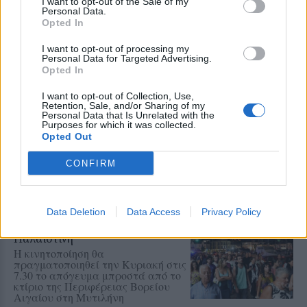
I want to opt-out of the Sale of my
στην παράδοση και την πολιτιστική
Personal Data.
κληρονομιά της περιοχής την
Opted In
Παρασκευή 7 Αυγούστου
I want to opt-out of processing my
Personal Data for Targeted Advertising.
Opted In
ΧΩΡΙΑ
Με λαμπρότητα η Μεταμόρφωση
I want to opt-out of Collection, Use,
του Σωτήρος στον Κάτω Τρίτο
Retention, Sale, and/or Sharing of my
Πλήθος κόσμου συμμετείχε στο
Personal Data that Is Unrelated with the
Purposes for which it was collected.
διήμερο θρησκευτικών και
Opted Out
πολιτιστικών εκδηλώσεων του
Συλλόγου Πελοποννησίων Λέσβου
«Ο Μωριάς»
CONFIRM
ΠΟΛΙΤΙΚΗ
Data Deletion
Data Access
Privacy Policy
Κάλεσμα της Νέας Αριστεράς
στη συγκέντρωση για την
Παλαιστίνη
Η κινητοποίηση θα
πραγματοποιηθεί την Κυριακή στις
7.30 το απόγευμα μπροστά από το
κτίριο της Περιφέρειας Βορείου
Αιγαίου στη Μυτιλήνη