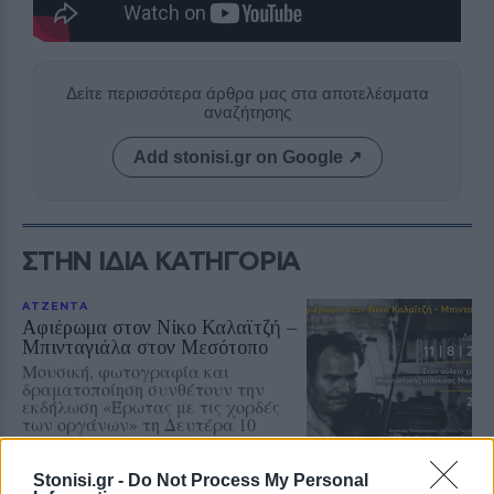
Δείτε περισσότερα άρθρα μας στα αποτελέσματα
αναζήτησης
Add stonisi.gr on Google ↗
ΣΤΗΝ ΙΔΙΑ ΚΑΤΗΓΟΡΙΑ
ΑΤΖΕΝΤΑ
Αφιέρωμα στον Νίκο Καλαϊτζή –
Μπινταγιάλα στον Μεσότοπο
Μουσική, φωτογραφία και
δραματοποίηση συνθέτουν την
εκδήλωση «Έρωτας με τις χορδές
των οργάνων» τη Δευτέρα 10
Αυγούστου
Stonisi.gr -
Do Not Process My Personal