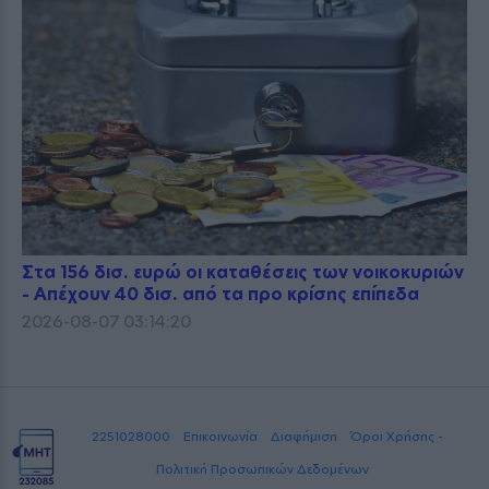
Στα 156 δισ. ευρώ οι καταθέσεις των νοικοκυριών
- Απέχουν 40 δισ. από τα προ κρίσης επίπεδα
2026-08-07 03:14:20
2251028000
Επικοινωνία
Διαφήμιση
Όροι Χρήσης -
Πολιτική Προσωπικών Δεδομένων