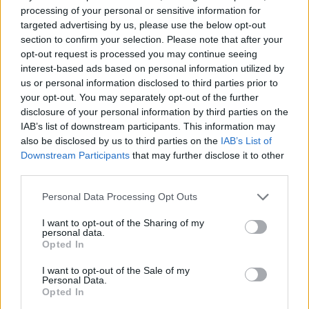
ΑΓΡΟΤΕΣ
processing of your personal or sensitive information for
Ανοιξε ξανά το ΟΣΔΕ του 2025
targeted advertising by us, please use the below opt-out
για νέες διορθώσεις
section to confirm your selection. Please note that after your
Παράλληλα με τις Ενιαίες
Αιτήσεις Ενίσχυσης του 2026 τα
opt-out request is processed you may continue seeing
ΚΥΔ θα πρέπει να κάνουν και τις
interest-based ads based on personal information utilized by
διορθώσεις στις αιτήσεις του 2025
us or personal information disclosed to third parties prior to
your opt-out. You may separately opt-out of the further
disclosure of your personal information by third parties on the
IAB’s list of downstream participants. This information may
ΕΛΛΑΔΑ
Πήραν «φωτιά» καύσιμα, κρέας
also be disclosed by us to third parties on the
IAB’s List of
και αεροπορικά εισιτήρια
Downstream Participants
that may further disclose it to other
Ετήσιες ανατιμήσεις έως 53,2%
third parties.
κατέγραψε η ΕΛΣΤΑΤ. Επτά
βασικά αγαθά και υπηρεσίες
Personal Data Processing Opt Outs
εμφανίζουν αυξήσεις με διψήφιο
ποσοστό
I want to opt-out of the Sharing of my
personal data.
Opted In
ΑΓΡΟΤΕΣ
Οι αποζημιώσεις των 38,1 εκατ.
I want to opt-out of the Sale of my
ευρώ που τελικά είναι 20,5 εκατ.
Personal Data.
ευρώ
Opted In
Άγριο επικοινωνιακό παιχνίδι της