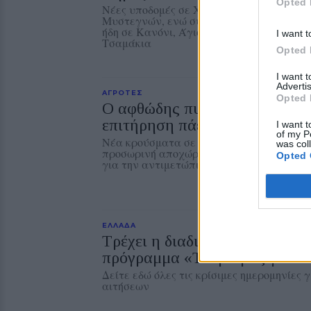
Opted 
Νέες υποδομές σε Χαραμίδα, Τάρτι, Ευρε
Μυστεγνών, ενώ συστήματα αυτόνομης π
ήδη σε Κανόνι, Άγιο Ισίδωρο, 2η Καντίνα
I want t
Τσαμάκια
Opted 
I want 
Advertis
ΑΓΡΟΤΕΣ
Opted 
Ο αφθώδης πυρετός εξαπλώνετ
επιτήρηση πάει... διακοπές
I want t
of my P
Νέα κρούσματα σε Στύψη και κοντά στον
was col
προσωρινή αποχώρηση κτηνιάτρων δημιο
Opted 
για την αντιμετώπιση της νόσου
ΕΛΛΑΔΑ
Τρέχει η διαδικασία των αιτή
πρόγραμμα «Τουρισμός για Ό
Δείτε εδώ όλες τις κρίσιμες ημερομηνίες 
αιτήσεων