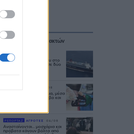
Επιλογές των Συντακτών
ΕΛΛΑΔΑ
06/08
Δεύτερη εμπλοκή κάβου στο
«Νήσος Ρόδος» μέσα σε δύο
μήνες
ΡΕΠΟΡΤΑΖ
ΑΓΟΡΑ
07/08
Φωτιά πήραν τα καυσιμα, μέσα
στον Αύγουστο σε Λέσβο και
Λήμνο
ΡΕΠΟΡΤΑΖ
ΑΓΡΟΤΕΣ
06/08
Ανασταίνονται... μοσχάρια και
πρόβατα κάνουν βόλτα από