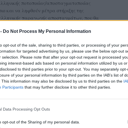
 ελληνικής ποτοποιίας/αποσταγματοποιίας
ιο και να ληφθούν μέτρα στήριξης της
 ελληνικής παραγωγής αποσταγμάτων, που θα
κές του ανάγκες, για να μπορέσει
 -
Do Not Process My Personal Information
σμες και μεσομακροπρόθεσμες προκλήσεις».
to opt-out of the sale, sharing to third parties, or processing of your per
ας στα αποτελέσματα αναζήτησης
formation for targeted advertising by us, please use the below opt-out s
r selection. Please note that after your opt-out request is processed y
.gr on Google ↗
eing interest-based ads based on personal information utilized by us or
disclosed to third parties prior to your opt-out. You may separately opt-
losure of your personal information by third parties on the IAB’s list of
. This information may also be disclosed by us to third parties on the
IA
Participants
that may further disclose it to other third parties.
l Data Processing Opt Outs
ραλίες αποκτά ο
o opt-out of the Sharing of my personal data.