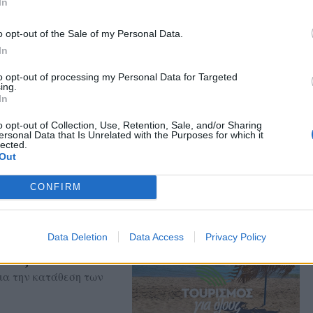
In
ιακή και Σκάλα
ρόσβασης λειτουργούν
 Αεροδρομίου και
o opt-out of the Sale of my Personal Data.
In
to opt-out of processing my Personal Data for Targeted
ing.
In
αι και η
o opt-out of Collection, Use, Retention, Sale, and/or Sharing
ersonal Data that Is Unrelated with the Purposes for which it
 Μόλυβο, ενώ η
lected.
υργεί σοβαρά ερωτήματα
Out
CONFIRM
Data Deletion
Data Access
Privacy Policy
σεων στο
λους»
για την κατάθεση των