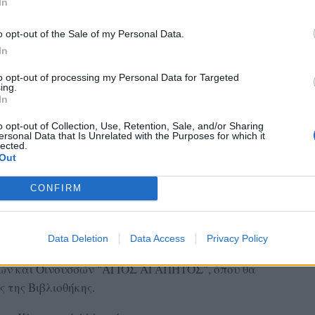
In
o opt-out of the Sale of my Personal Data.
In
to opt-out of processing my Personal Data for Targeted
ing.
In
o opt-out of Collection, Use, Retention, Sale, and/or Sharing
ersonal Data that Is Unrelated with the Purposes for which it
lected.
Out
CONFIRM
Data Deletion
Data Access
Privacy Policy
Πατριάρχης θα επισκεφτεί τη Βιβλιοθήκη της
ών και Οινουσσών "ΑΓΙΟΣ ΑΓΑΠΗΤΟΣ", όπου θα
 της Βιβλιοθήκης.