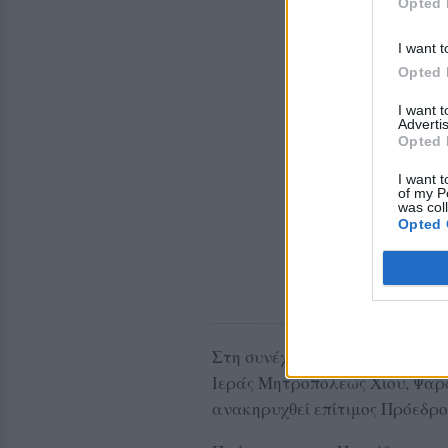
Opted 
I want t
Opted 
I want 
Advertis
Opted 
I want t
of my P
was col
Opted 
Στη συνέχεια, ο Οικουμενικός 
Ιεράς Μητροπόλεως Χίου, Ψαρ
ανακηρυχθεί επίτιμος Πρόεδρος