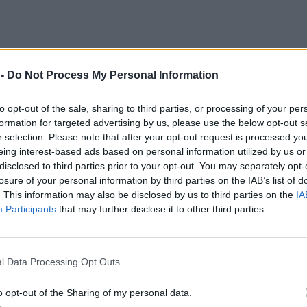
 -
Do Not Process My Personal Information
λαγή και Επίσκεψη στη Βιβλιοθήκη της Ιεράς
to opt-out of the sale, sharing to third parties, or processing of your per
formation for targeted advertising by us, please use the below opt-out s
τις 17:30, θα διεξαχθεί ημερίδα αφιερωμένη
r selection. Please note that after your opt-out request is processed y
οποία θα συμμετάσχει τιμητικά ο Οικουμενικός
eing interest-based ads based on personal information utilized by us or
α παραστούν επίσης ο πρώην Πρόεδρος της
disclosed to third parties prior to your opt-out. You may separately opt-
ητής κ. Προκόπιος Παυλόπουλος, και άλλοι
losure of your personal information by third parties on the IAB’s list of
. This information may also be disclosed by us to third parties on the
IA
Participants
that may further disclose it to other third parties.
ΔΙΑΦΗΜΙΣΗ
l Data Processing Opt Outs
o opt-out of the Sharing of my personal data.