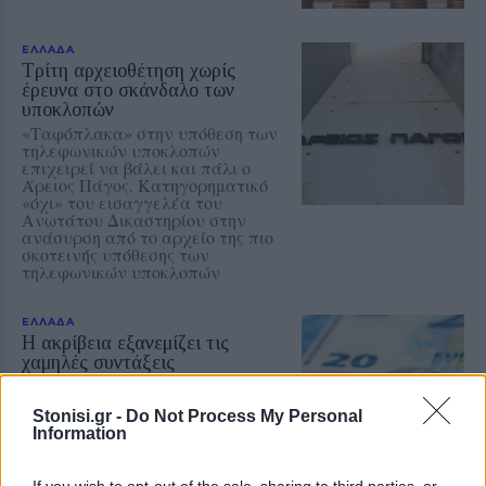
ΕΛΛΑΔΑ
Τρίτη αρχειοθέτηση χωρίς
έρευνα στο σκάνδαλο των
υποκλοπών
«Ταφόπλακα» στην υπόθεση των
τηλεφωνικών υποκλοπών
επιχειρεί να βάλει και πάλι ο
Άρειος Πάγος. Κατηγορηματικό
«όχι» του εισαγγελέα του
Ανωτάτου Δικαστηρίου στην
ανάσυρση από το αρχείο της πιο
σκοτεινής υπόθεσης των
τηλεφωνικών υποκλοπών
ΕΛΛΑΔΑ
Η ακρίβεια εξανεμίζει τις
χαμηλές συντάξεις
Στα 633 ευρώ η μέση σύνταξη
χηρείας
Stonisi.gr -
Do Not Process My Personal
Information