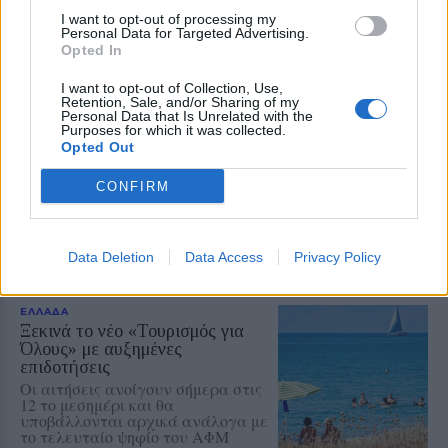
Μύρινας
I want to opt-out of processing my
Στην κατοχή 38χρονου
Personal Data for Targeted Advertising.
εντοπίστηκαν 124 βιομηχανικά
Opted In
είδη χωρίς τα προβλεπόμενα
παραστατικά
I want to opt-out of Collection, Use,
Retention, Sale, and/or Sharing of my
Personal Data that Is Unrelated with the
Purposes for which it was collected.
ΒΟΡΕΙΟ ΑΙΓΑΙΟ
Opted Out
Συλλήψεις και στη Λήμνο για
μουσική στα καταστήματα
CONFIRM
Συνελήφθη εργαζόμενος και
κατασχέθηκε ενισχυτής ήχου
Data Deletion
Data Access
Privacy Policy
ΕΛΛΑΔΑ
Ξεκινά το νέο «Τουρισμός για
Όλους» με αυξημένες
επιδοτήσεις
Οι αιτήσεις ανοίγουν σήμερα στις
12 το μεσημέρι και θα
υποβάλλονται αρχικά ανάλογα με
το τελευταίο ψηφίο του ΑΦΜ