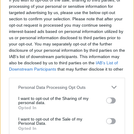
If you wish to opt-out of the sale, sharing to third parties, or
processing of your personal or sensitive information for
ΚΟΣΜΟΣ
targeted advertising by us, please use the below opt-out
Οριακή κάμψη του πληθωρισμού
section to confirm your selection. Please note that after your
στην Τουρκία
opt-out request is processed you may continue seeing
Συνεχίζεται η υποχώρηση της
Τουρκικής λίρας έναντι του Ευρώ
interest-based ads based on personal information utilized by
us or personal information disclosed to third parties prior to
your opt-out. You may separately opt-out of the further
disclosure of your personal information by third parties on the
IAB’s list of downstream participants. This information may
also be disclosed by us to third parties on the
IAB’s List of
ΕΛΛΑΔΑ
Δεύτερη εμπλοκή κάβου στο
Downstream Participants
that may further disclose it to other
«Νήσος Ρόδος» μέσα σε δύο
third parties.
μήνες
Μετά το περιστατικό της
Personal Data Processing Opt Outs
Μυτιλήνης στις 3 Ιουνίου, ανάλογο
συμβάν καταγράφηκε κατά την
I want to opt-out of the Sharing of my
πρόσδεση του πλοίου στο λιμάνι
personal data.
του Ηρακλείου
Opted In
I want to opt-out of the Sale of my
ΒΟΡΕΙΟ ΑΙΓΑΙΟ
Personal Data.
Κατασχέθηκαν προϊόντα χωρίς
Opted In
παραστατικά στο λιμάνι της