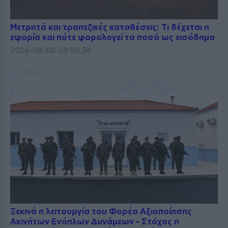
Μετρητά και τραπεζικές καταθέσεις: Τι δέχεται η
εφορία και πότε φορολογεί τα ποσά ως εισόδημα
2026-08-08 03:50:34
Ξεκινά η λειτουργία του Φορέα Αξιοποίησης
Ακινήτων Ενόπλων Δυνάμεων – Στόχος η