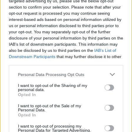
targeted advertising by us, please use the below opt-out
το σόγι του ορίζανε τα γύρω βουνά, τους ελαιώνες,
section to confirm your selection. Please note that after your
τα χωράφια, τα περιβόλια, τους βοσκότοπους, τις
opt-out request is processed you may continue seeing
αλυκές, τη θάλασσα, τα ζωντανά που βοσκούσανε
interest-based ads based on personal information utilized by
στους μεράδες. Γούμενος χεροτονιότανε ένας απ’
us or personal information disclosed to third parties prior to
your opt-out. You may separately opt-out of the further
την οικογένειας, ο πιο γραμματισμένος κι ο πιο
disclosure of your personal information by third parties on the
τιμημένος, κι αυτό γινότανε πάππων προπάππων».
IAB’s list of downstream participants. This information may
also be disclosed by us to third parties on the
IAB’s List of
Είναι άγνωστο πότε πρωτοφτιάχτηκε το
Downstream Participants
that may further disclose it to other
Μοναστήρι αυτό. Πάντως τα γύρω γκρεμισμένα
third parties.
ντουβάρια δείχνουν ότι χαλάστηκε και
Personal Data Processing Opt Outs
ξαναφτιάχτηκε πολλές φορές.
Ετούτη όμως η Αγία Παρασκευή, σε εν αντίθεσει με
I want to opt-out of the Sharing of my
personal data.
τις άλλες που ήταν γιάτρισσες των ματιών «επί
Opted In
πολύ… διετέλει ιερόν άσυλον θεραπείας των
I want to opt-out of the Sale of my
πασχόντων τας φρένας». Για τούτο και οι Τούρκοι
Personal Data.
το είχαν βαφτίσει Ντελί Μοναστίρ, που πάει να
Opted In
πει τρελομονάστηρο.
I want to opt-out of processing my
Personal Data for Targeted Advertising.