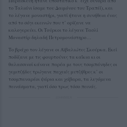
Παρασκευή ήτανε υποστατικό κ’ είχε σύνορα από
το Ταλιάνι ίσαμε του Δαιμόνου του Τραπέζι, και
το λέγανε μοναστήρι, γιατί ήτανε η συνήθεια ένας
από το σόγι εκεινών που τ’ ορίζανε να
καλογερεύει. Οι Τούρκοι το λέγανε Τασλί
Μοναστίρ δηλαδή Πετρομονάστηρο…
Το βράχο τον λέγανε οι Αϊβαλιώτες Σκούρκα. Εκεί
ποδίζανε με τις φουρτούνες τα καΐκια κι οι
θαλασσινοί κάνανε παρέα με τους τσομπάνηδες οι
γεμιτζήδες τρώγανε παχειές μυτζήθρες κ’ οι
τσομπαναρέοι ψάρια και χάβαρα, τα λεγόμενα
πεινάσματα, γιατί όσο τρως τόσο πεινάς.
ΔΙΑΦΗΜΙΣΗ