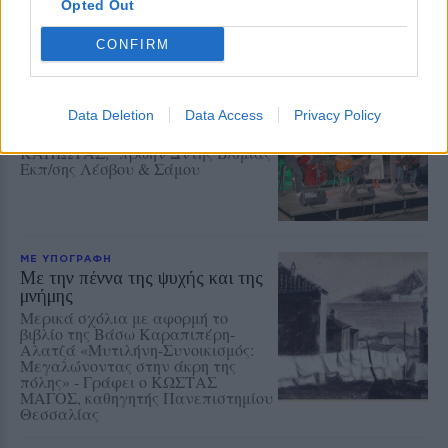
Opted Out
CONFIRM
ΜΕ ΥΠΟΓΡΑΦΗ
3ο Μουσικό Φεστιβάλ Δήμου
Μυτιλήνης
Data Deletion
Data Access
Privacy Policy
Γράφει ο ΜΙΧΑΗΛ
ΚΑΠΙΩΤΑΣ, πρώην Δντης Β/θμιας
Εκπ/σης Λέσβου & Σάμου
ΜΕ ΥΠΟΓΡΑΦΗ
Με την πέννα της ψυχής και της
μνήμης
Μερικά σχόλια με αφορμή το
βιβλίο της Βάσω Καραπιπέρη-
Αλατζά «Μυτιλήνη-Συνοικισμός:
Μεγαλώνοντας στην άκρη της
πόλης» - Γράφει ο ΚΩΣΤΑΣ
ΜΑΓΟΣ, καθηγητής Πανεπιστημίου
Θεσσαλίας