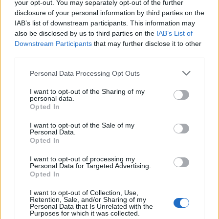
your opt-out. You may separately opt-out of the further
που δεν ξεχύθηκαν από τα μάτια.
disclosure of your personal information by third parties on the
IAB’s list of downstream participants. This information may
«Καλή Χρονιά» συνάδελφε στρατιώτη εκείνης της
also be disclosed by us to third parties on the
IAB’s List of
Πρωτοχρονιάς πριν 35 χρόνια…
Downstream Participants
that may further disclose it to other
third parties.
Personal Data Processing Opt Outs
Δείτε περισσότερα άρθρα μας στα αποτελέσματα
αναζήτησης
I want to opt-out of the Sharing of my
personal data.
Add stonisi.gr on Google ↗
Opted In
I want to opt-out of the Sale of my
Personal Data.
Opted In
ΣΤΗΝ ΙΔΙΑ ΚΑΤΗΓΟΡΙΑ
I want to opt-out of processing my
Personal Data for Targeted Advertising.
ΜΕ ΥΠΟΓΡΑΦΗ
Opted In
Πόσο απέχει η Ψάθα από τη
λογική;
I want to opt-out of Collection, Use,
Γράφει ο ΚΥΡΙΑΚΟΣ
Retention, Sale, and/or Sharing of my
ΑΡΓΥΡΟΠΟΥΛΟΣ
Personal Data that Is Unrelated with the
Purposes for which it was collected.