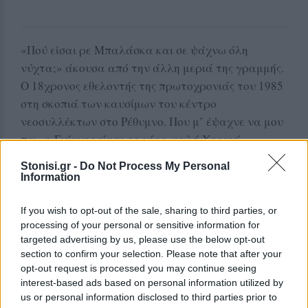
«Πού είσαι ρε Μπαλάσκα και σε ψάχνω όλη
νύχτα;» άκουσα από την άλλη μεριά της γραμμής.
Ο 18χρονος εθελοντής της πρωτοχρονιάς του 1985
στη σκοπιά των καυσίμων του κέντρο
νεοσυλλέκτων στο Ρέθυμνο. Που μ’ έψαχνε να μου
πει «ο Γιάννης είμαι ρε γέρο, καλή Χρονιά».
Stonisi.gr -
Do Not Process My Personal
«Και πού ‘σαι ρε… Ευχαριστώ ρε για πέρυσι. Άμα
Information
βρεθείς στην Κρήτη τηλεφώνα ρε να σε κεράσω το
κονιάκ που σου χρωστώ…»
If you wish to opt-out of the sale, sharing to third parties, or
processing of your personal or sensitive information for
Ακόμα μου το χρωστάει… Κι ας βρέθηκα στην
targeted advertising by us, please use the below opt-out
Κρήτη και μια και δυο και τρεις και πολλές άλλες
section to confirm your selection. Please note that after your
φορές. Δεν πήγα να τον δω, δεν έτυχε. Το είχα
opt-out request is processed you may continue seeing
interest-based ads based on personal information utilized by
ξεχάσει κι όλας το περιστατικό. Μεγαλώσαμε θα
us or personal information disclosed to third parties prior to
πείτε και πλέον δε μας βαραίνουν μόνο τα δάκρυα