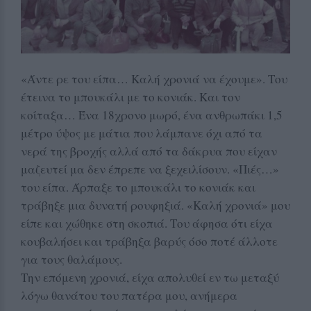
«Άντε ρε του είπα… Καλή χρονιά να έχουμε». Του
έτεινα το μπουκάλι με το κονιάκ. Και τον
κοίταξα… Ένα 18χρονο μωρό, ένα ανθρωπάκι 1,5
μέτρο ύψος με μάτια που λάμπανε όχι από τα
νερά της βροχής αλλά από τα δάκρυα που είχαν
μαζευτεί μα δεν έπρεπε να ξεχειλίσουν. «Πιές…»
του είπα. Άρπαξε το μπουκάλι το κονιάκ και
τράβηξε μια δυνατή ρουφηξιά. «Καλή χρονιά» μου
είπε και χώθηκε στη σκοπιά. Του άφησα ότι είχα
κουβαλήσει και τράβηξα βαρύς όσο ποτέ άλλοτε
για τους θαλάμους.
Την επόμενη χρονιά, είχα απολυθεί εν τω μεταξύ
λόγω θανάτου του πατέρα μου, ανήμερα