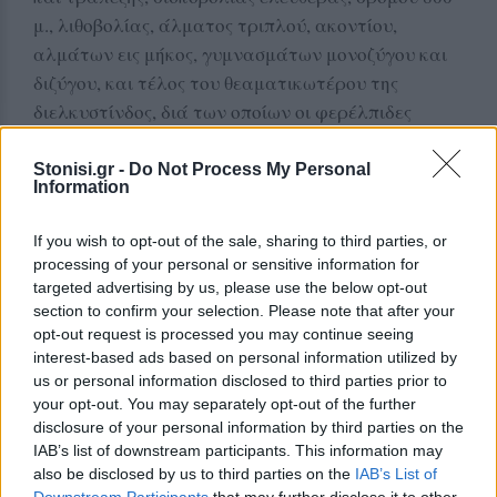
μ., λιθοβολίας, άλματος τριπλού, ακοντίου,
αλμάτων εις μήκος, γυμνασμάτων μονοζύγου και
διζύγου, και τέλος του θεαματικωτέρου της
διελκυστίνδος, διά των οποίων οι φερέλπιδες
υπετριάκοντα νέοι αθληταί κατέθελξαν το
θεατήριον διά των ευγράμμων σωμάτων αυτών
Stonisi.gr -
Do Not Process My Personal
Information
και κανονικότητος και τάξεως μεθ’ ής διεξήγαγον
εις έκαστος το αγώνισμα αυτού, καταδείξαντες ότι
If you wish to opt-out of the sale, sharing to third parties, or
δια της επιμονής και προπονήσεως κατώρθωσαν εν
processing of your personal or sensitive information for
βραχυτάτω χρονικώ διαστήματι και επιδόσεις
targeted advertising by us, please use the below opt-out
οπωσδήποτε ικανοποιητικάς να επιτύχωσι και
section to confirm your selection. Please note that after your
opt-out request is processed you may continue seeing
μεγάλων ελπίδων να πληρώνωσι τας καρδίας
interest-based ads based on personal information utilized by
όλων διά το μέλλον του Αιολικού».
us or personal information disclosed to third parties prior to
your opt-out. You may separately opt-out of the further
Το φθινόπωρο της ίδιας χρονιάς ιδρύεται η
disclosure of your personal information by third parties on the
ποδοσφαιρική ομάδα του «Αιολικού Κυδωνιών»
IAB’s list of downstream participants. This information may
από την οποία δυστυχώς πέραν μιας φωτογραφίας
also be disclosed by us to third parties on the
IAB’s List of
Downstream Participants
that may further disclose it to other