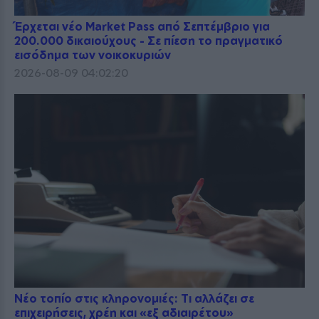
Έρχεται νέο Market Pass από Σεπτέμβριο για
200.000 δικαιούχους - Σε πίεση το πραγματικό
εισόδημα των νοικοκυριών
2026-08-09 04:02:20
Νέο τοπίο στις κληρονομιές: Τι αλλάζει σε
επιχειρήσεις, χρέη και «εξ αδιαιρέτου»