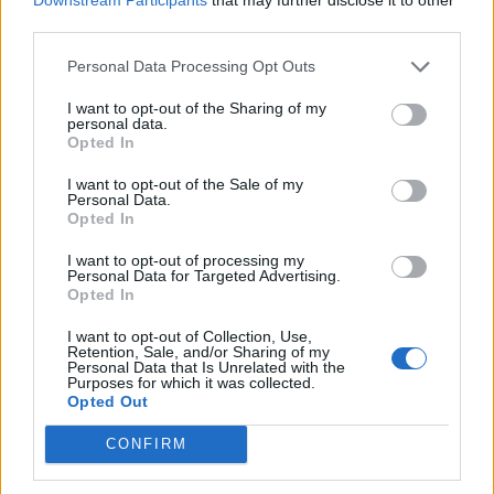
δεν έχουν σωθεί (ή δεν έχουν βρεθεί ακόμα)
third parties.
στοιχεία αγωνιστικής δράσης.
Personal Data Processing Opt Outs
Ένα χρόνο μετά, το 1908 ο «Αιολικός Κυδωνιών»
I want to opt-out of the Sharing of my
συμμετέχει με δυο αθλητές του στους Πανιώνιους
personal data.
Αγώνες στη Σμύρνη. Τον Ιούνιο της ίδιας χρονιάς
Opted In
οργάνωσε τους Β΄ Αιολικούς Αγώνες με τη
I want to opt-out of the Sale of my
συμμετοχή αθλητών που είχαν διακριθεί στο
Personal Data.
Opted In
Πανελλήνιο πρωτάθλημα στίβου ανδρών 1908 και
στους Πανιώνιους Αγώνες. Στη διάρκεια αυτών
I want to opt-out of processing my
Personal Data for Targeted Advertising.
των αγώνων καταρρίφθηκαν τα πανελλήνια
Opted In
ρεκόρ του μήκους από τον Ανδρεαδάκη του
I want to opt-out of Collection, Use,
Πανιωνίου και του ελληνικού ακοντισμού από τον
Retention, Sale, and/or Sharing of my
Personal Data that Is Unrelated with the
Σιτόπουλο του Απόλλωνα Σμύρνης. Επίσης,
Purposes for which it was collected.
διεξήχθη για πρώτη φορά το αγώνισμα της
Opted Out
σκυταλοδρομίας 4 επί 100 μέτρων με νικήτρια την
CONFIRM
ομάδα του Απόλλωνα Σμύρνης. Τα ρεκόρ αυτά
δεν αναγνωρίστηκαν από τον ΣΕΓΑΣ, διότι οι