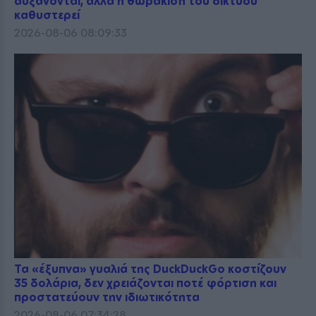
αυξάνονται, αλλά η θωράκιση του δικτύου
καθυστερεί
2026-08-06 08:09:33
Τα «έξυπνα» γυαλιά της DuckDuckGo κοστίζουν
35 δολάρια, δεν χρειάζονται ποτέ φόρτιση και
προστατεύουν την ιδιωτικότητα
2026-08-06 07:34:28