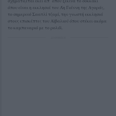
σχηματίζεται εκεί απ’ όπου ξεκινά το σοκκάκι
όπου είναι η εκκλησιά του Άη Γιάννη της Αγοράς,
το σημερινό Σαατλί τζαμί, την γνωστή εκκλησιά
στους επισκέπτες του Αϊβαλιού όπου στέκει ακόμα
το καμπαναριό με το ρολόϊ.
ΔΙΑΦΗΜΙΣΗ