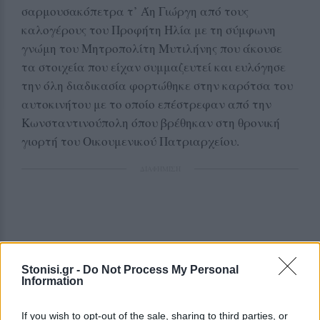
σαρμουσακόπετρα τ’ Άη Γιώργη από τους
καλογέρους του Προφήτη Ηλία με τη σύμφωνη
γνώμη του Μητροπολίτη Μυτιλήνης που άκουσε
τα στοιχεία που είχαν συμμαζευτεί και ευλόγησε
την όλη διαδικασία φορτώθηκε στην καρότσα του
αυτοκινήτου με το οποίο επέστρεφαν από την
Κωνσταντινούπολη όπου βρέθηκαν στη θρονική
γιορτή του Οικουμενικού Πατριαρχείου.
ΔΙΑΦΗΜΙΣΗ
Stonisi.gr -
Do Not Process My Personal
Information
If you wish to opt-out of the sale, sharing to third parties, or