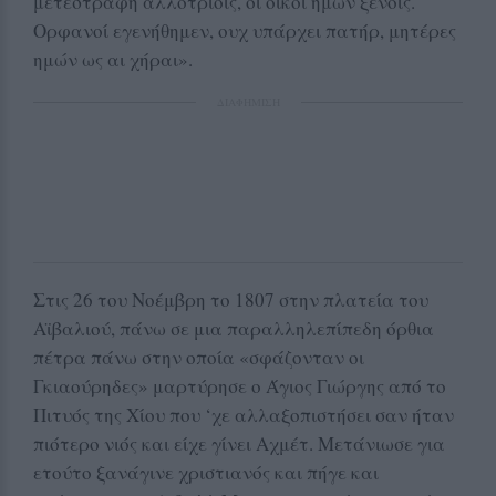
μετεστράφη αλλοτρίοις, οι οίκοι ημών ξένοις.
Ορφανοί εγενήθημεν, ουχ υπάρχει πατήρ, μητέρες
ημών ως αι χήραι».
ΔΙΑΦΗΜΙΣΗ
Στις 26 του Νοέμβρη το 1807 στην πλατεία του
Αϊβαλιού, πάνω σε μια παραλληλεπίπεδη όρθια
πέτρα πάνω στην οποία «σφάζονταν οι
Γκιαούρηδες» μαρτύρησε ο Άγιος Γιώργης από το
Πιτυός της Χίου που ‘χε αλλαξοπιστήσει σαν ήταν
πιότερο νιός και είχε γίνει Αχμέτ. Μετάνιωσε για
ετούτο ξανάγινε χριστιανός και πήγε και