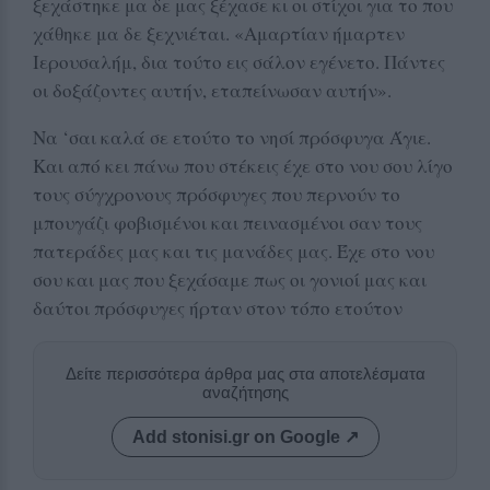
ξεχάστηκε μα δε μας ξέχασε κι οι στίχοι για το που
χάθηκε μα δε ξεχνιέται. «Αμαρτίαν ήμαρτεν
Ιερουσαλήμ, δια τούτο εις σάλον εγένετο. Πάντες
οι δοξάζοντες αυτήν, εταπείνωσαν αυτήν».
Να ‘σαι καλά σε ετούτο το νησί πρόσφυγα Άγιε.
Και από κει πάνω που στέκεις έχε στο νου σου λίγο
τους σύγχρονους πρόσφυγες που περνούν το
μπουγάζι φοβισμένοι και πεινασμένοι σαν τους
πατεράδες μας και τις μανάδες μας. Έχε στο νου
σου και μας που ξεχάσαμε πως οι γονιοί μας και
δαύτοι πρόσφυγες ήρταν στον τόπο ετούτον
Δείτε περισσότερα άρθρα μας στα αποτελέσματα
αναζήτησης
Add stonisi.gr on Google ↗