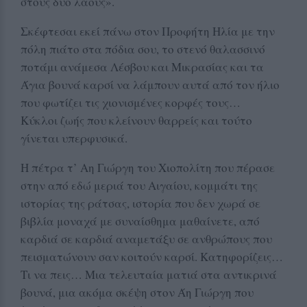
στους δυο λαούς».
Σκέφτεσαι εκεί πάνω στον Προφήτη Ηλία με την
πόλη πιάτο στα πόδια σου, το στενό θαλασσινό
ποτάμι ανάμεσα Λέσβου και Μικρασίας και τα
Άγια βουνά καρσί να λάμπουν αυτά από τον ήλιο
που φωτίζει τις χιονισμένες κορφές τους…
Κύκλοι ζωής που κλείνουν θαρρείς και τούτο
γίνεται υπερφυσικά.
Η πέτρα τ’ Αη Γιώργη του Χιοπολίτη που πέρασε
στην από εδώ μεριά του Αιγαίου, κομμάτι της
ιστορίας της ράτσας, ιστορία που δεν χωρά σε
βιβλία μοναχά με συναίσθημα μαθαίνετε, από
καρδιά σε καρδιά αναμετάξυ σε ανθρώπους που
πεισματώνουν σαν κοιτούν καρσί. Κατηφορίζεις…
Τι να πεις… Μια τελευταία ματιά στα αντικρινά
βουνά, μια ακόμα σκέψη στον Άη Γιώργη που