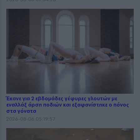
Έκανε για 2 εβδομάδες γέφυρες γλουτών με
εναλλάξ άρση ποδιών και εξαφανίστηκε ο πόνος
στα γόνατα
2026-08-06 05:19:57