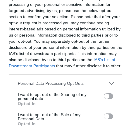
processing of your personal or sensitive information for
targeted advertising by us, please use the below opt-out
section to confirm your selection. Please note that after your
opt-out request is processed you may continue seeing
interest-based ads based on personal information utilized by
us or personal information disclosed to third parties prior to
your opt-out. You may separately opt-out of the further
disclosure of your personal information by third parties on the
IAB’s list of downstream participants. This information may
also be disclosed by us to third parties on the
IAB’s List of
Downstream Participants
that may further disclose it to other
third parties.
Αποχαιρέτησε η σαρμουσακόπετρα τ’ Αγιού για
Personal Data Processing Opt Outs
πάντα την Αϊβαλιώτικη γη, Κυριακή 2 του
Δεκέμβρη 2007, 200 χρόνια κι έξη μέρες μετά από
I want to opt-out of the Sharing of my
personal data.
τη μέρα που απάνω της άφησε την τελευταία του
Opted In
πνοή ο νεαρός Γιώργης από το Πιτυός της Χίου
I want to opt-out of the Sale of my
αρνούμενος να αλλαξοπιστήσει ξανά...
Personal Data.
Opted In