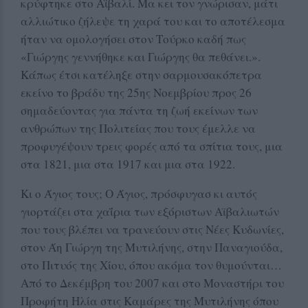
κρύφτηκε στο Αϊβαλί. Μα κει τον γνώρισαν, μάτι
αλλιώτικο ζήλεψε τη χαρά του και το αποτέλεσμα
ήταν να ομολογήσει στον Τούρκο καδή πως
«Γιώργης γεννήθηκε και Γιώργης θα πεθάνει.».
Κάπως έτσι κατέληξε στην σαρμουσακόπετρα
εκείνο το βράδυ της 25ης Νοεμβρίου προς 26
σημαδεύοντας για πάντα τη ζωή εκείνων των
ανθρώπων της Πολιτείας που τους έμελλε να
προφυγέψουν τρεις φορές από τα σπίτια τους, μια
στα 1821, μια στα 1917 και μια στα 1922.
Κι ο Άγιος τους; Ο Άγιος, πρόσφυγασ κι αυτός
γιορτάζει στα χαΐρια των εξόριστων Αϊβαλιωτών
που τους βλέπει να τρανεύουν στις Νέες Κυδωνίες,
στον Άη Γιώργη της Μυτιλήνης, στην Παναγιούδα,
στο Πιτυός της Χίου, όπου ακόμα τον θυμούνται…
Από το Δεκέμβρη του 2007 και στο Μοναστήρι του
Προφήτη Ηλία στις Καμάρες της Μυτιλήνης όπου