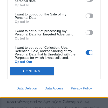
Δε βαριέσαι (Νο 4) κατά τις 3,30 εμφανίζεται το
personal data.
Opted In
καράβι, το λεωφορείο πρέπει μέσα στη βροχή να
εκκενωθεί για να μπουν σε αυτό οι αφικνούμενοι
I want to opt-out of the Sale of my
Personal Data.
εκ Πειραιώς ταλαίπωροι...
Opted In
Με τούτα και με τα άλλα μπαίνεις μούσκεμα στο
I want to opt-out of processing my
Personal Data for Targeted Advertising.
καράβι, το μέγα έργο της κατασκευής του
Opted In
λιμανιού που όμως δεν λειτουργεί επιτελέσθη...
I want to opt-out of Collection, Use,
Καθώς και το τρισμέγιστο έτερο της επίσκεψης
Retention, Sale, and/or Sharing of my
Personal Data that Is Unrelated with the
στην τουαλέτα! Τρεις ώρες αναμονή σκέφτεσαι,
Purposes for which it was collected.
καλά πάμε από προστάτη!
Opted Out
CONFIRM
Πάμε και στα σοβαρά τώρα. Διότι περί τούτων το
δε βαριέσαι δεν ισχύει.
Το λιμάνι των Μεστών καλώς και
Data Deletion
Data Access
Privacy Policy
κατασκευάσθηκε. Εκεί επέλεξαν οι εν Χίω
κρατούντες εκεί το έφτιαξαν. Σύντομα όμως
κατανοήθηκε ότι το λιμάνι της Χίου, που αποτελεί