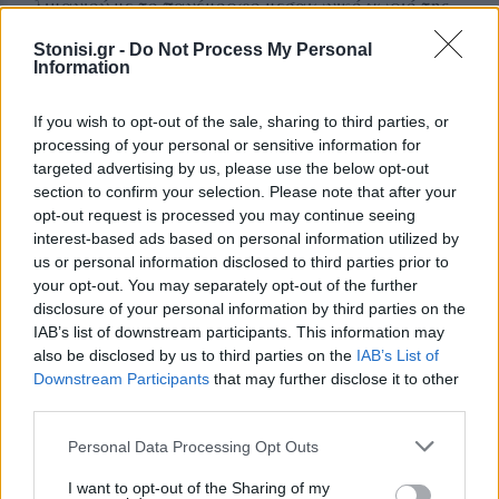
λιμανιού με το πανέμορφο μεσαιωνικό χωριό της
Χίου.
Stonisi.gr -
Do Not Process My Personal
Information
Το λιμάνι είναι ένα τεράστιο τσιμεντένιο
«νταμπάνι» (επίπεδος μεγάλος χώρος, για τους μη
If you wish to opt-out of the sale, sharing to third parties, or
Λέσβιους) χωρίς την παραμικρή υποδομή. Χωρίς
processing of your personal or sensitive information for
ένα χώρο να βάλεις το κεφάλι σου. Για
targeted advertising by us, please use the below opt-out
section to confirm your selection. Please note that after your
Λιμεναρχείο το αυτοκίνητο του Λιμενικού
opt-out request is processed you may continue seeing
Σώματος, για αίθουσα επιβατών το λεωφορείο
interest-based ads based on personal information utilized by
και για... τουαλέτα, το χάος. «Όπου μπορείς
us or personal information disclosed to third parties prior to
ξαλάφρωσε» είναι η απάντηση που λαμβάνεις
your opt-out. You may separately opt-out of the further
disclosure of your personal information by third parties on the
καθότι του ήχου της συνεχούς βροχής
IAB’s list of downstream participants. This information may
βοηθούσης κάποια στιγμή χρειάζεσαι και μια
also be disclosed by us to third parties on the
IAB’s List of
τουαλέτα βρε αδερφέ. «Και πού μπορώ;»
Downstream Participants
that may further disclose it to other
σκέφτεσαι μέσα στη βροχή, στο πουθενά, δε
third parties.
μπορείς αποφασίζεις και κάνεις το σταυρό σου μη
Personal Data Processing Opt Outs
χρειαστείς και τίποτα άλλο δηλαδή.
I want to opt-out of the Sharing of my