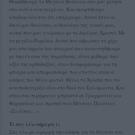
Θυμηθήκαμε το Μεγάλο Βασίλειο σαν μας μίλησε
στο αυτί ο αναγκεμένος. Και σκεφτήκαμε
αποδεικνύοντας ότι υπάρχουμε. Αυτοί ήταν οι
δικοί μας θεολόγοι, οι θεολόγοι της γενιάς μου,
αυτοί που μας γνώρισαν με το δικό μας Χριστό. Με
το μεγάλο Ρωμέϊκο. Αυτοί που σήκωσαν το χέρι
μας στο σημείο του σταυρού σαν συναντηθήκαμε
με την έννοια της παράδοσης, όταν μάθαμε την
αξία της ορθοδοξίας, όταν δυσφορήσαμε για τη
φτώχια και αποφασίσαμε πως ετούτος είναι ο
κόσμος που θέλει φωτιά. Θέλει το Χριστό που τα
αναποδογυρίζει όλα στο Ναό του Σολομώντα. Και
στέκεται περήφανος μπροστά σε Γραμματείς και
Φαρισαίους και προπάντων Πόντους Πιλάτους.
«Συ είπας…»
Τι σας λέω σήμερα ε;
Σας λέω με αφορμή την είδηση για το θάνατο του