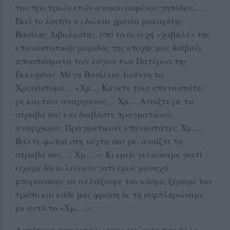
του προ τριών ετών ανακαινισμένου γηπέδου…
Εκεί το λοιπόν ο εδώ και χρόνια μακαρίτης
Βασίλης Αιβαλιώτης, υπό το συνεχή «χαβαλέ» της
επαναστατικής μαρίδας της εποχής μας διάβαζε
αποσπάσματα των λόγων των Πατέρων της
Εκκλησίας. Μέγα Βασίλειο, Ιωάννη το
Χρυσόστομο… «Χμ… Κάνετε τους επαναστάτες
ρε και τους αναρχικούς… Χμ… Ανοίξτε ρε τα
στραβά σας και διαβάστε πραγματικούς
αναρχικούς. Πραγματικούς επαναστάτες. Χμ….
Βάλτε φωτιά στη νύχτα σας ρε, ανοίξτε τα
στραβά σας…. Χμ….». Κι εμείς γελούσαμε γιατί
είχαμε δίκιο λέει και γατί εμείς μοναχά
μπορούσαμε να αλλάξουμε τον κόσμο, ξέραμε τον
τρόπο και κάθε μας φράση δε τη συμπληρώναμε
με αυτό το «Χμ….».
Αργότερα σαν μεγαλώσαμε γνώρισα τον άλλο