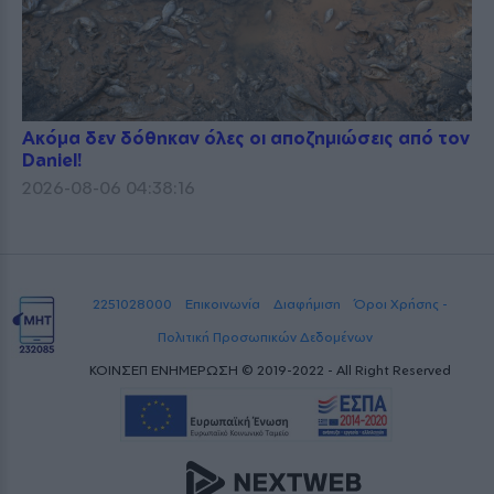
Ακόμα δεν δόθηκαν όλες οι αποζημιώσεις από τον
Daniel!
2026-08-06 04:38:16
2251028000
Επικοινωνία
Διαφήμιση
Όροι Χρήσης -
Πολιτική Προσωπικών Δεδομένων
ΚΟΙΝΣΕΠ ΕΝΗΜΕΡΩΣΗ © 2019-2022 - All Right Reserved