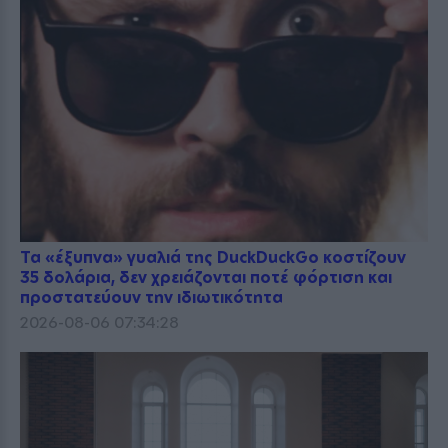
Τα «έξυπνα» γυαλιά της DuckDuckGo κοστίζουν
35 δολάρια, δεν χρειάζονται ποτέ φόρτιση και
προστατεύουν την ιδιωτικότητα
2026-08-06 07:34:28