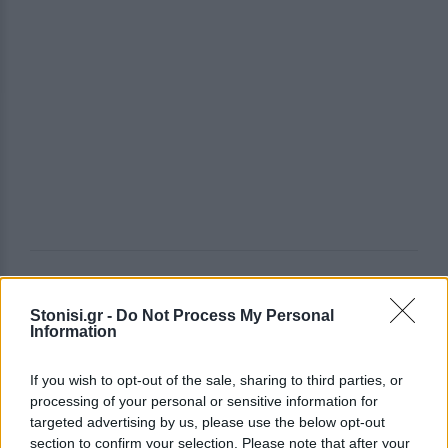
«Ο Χριστός ρε απελευθερώνει… Χμ… Ανοίξτε τα
στραβά σας ρε…». Η φωνή επανήλθε σήμερα το
Stonisi.gr -
Do Not Process My Personal
Information
πρωί στα αυτιά μου μαθαίνοντας το θάνατο του
Γιάννη Καλδέλλη.
If you wish to opt-out of the sale, sharing to third parties, or
processing of your personal or sensitive information for
Τον θυμήθηκα εκεί στη σκιά του Αγίου Θεράποντα
targeted advertising by us, please use the below opt-out
να μας απαγγέλει τον ύμνο της Μεγάλης
section to confirm your selection. Please note that after your