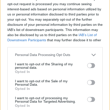
Παρασκευής Άργησα αλλά κατάλαβα πως ο ύμνος
opt-out request is processed you may continue seeing
ετούτος μιλάει για τον Χριστό, τον… ξένο.
interest-based ads based on personal information utilized by
us or personal information disclosed to third parties prior to
«δός μοι τοῦτον τὸν ξένον, τὸν ἐκ βρέφους ὡς
your opt-out. You may separately opt-out of the further
disclosure of your personal information by third parties on the
ξένον ξενωθέντα ἐν κόσμῳ
IAB’s list of downstream participants. This information may
δός μοι τοῦτον τὸν ξένον, ὃν ὁμόφυλοι μισοῦντες
also be disclosed by us to third parties on the
IAB’s List of
θανατοῦσιν ὡς ξένον
Downstream Participants
that may further disclose it to other
δός μοι τοῦτον τὸν ξένον, ὃν ξενίζομαι βλέπειν τοῦ
third parties.
θανάτου τὸ ξένον
Personal Data Processing Opt Outs
δός μοι τοῦτον τὸν ξένον, ὅστις οἶδεν ξενίζειν τοὺς
πτωχούς τε καὶ ξένους
I want to opt-out of the Sharing of my
personal data.
δός μοι τοῦτον τὸν ξένον, ὃν Ἑβραῖοι τῷ φθόνῳ
Opted In
ἀπεξένωσαν κόσμῳ
I want to opt-out of the Sale of my
δός μοι τοῦτον τὸν ξένον, ἵνα κρύψω ἐν τάφῳ, ὃς
Personal Data.
ὡς ξένος οὐκ ἔχει τὴν κεφαλὴν ποῦ κλῖναι».
Opted In
I want to opt-out of processing my
ΔΙΑΦΗΜΙΣΗ
Personal Data for Targeted Advertising.
Opted In