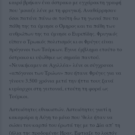
καιρό βρήκαν ένα όστρακο με εγχάρακτη γραφή
που ‘μοιαζε λένε με τη φρυγική. Αναθάρρησαν
όσοι πατάνε πάνω σε τούτη δω τη γωνιά που τα
πάθη της τα ύμνησε ο Όμηρος και τα πάθη των
ανθρώπων της τα ύμνησε ο Ευριπίδης. Φρυγικός
είπαν ο Τρωικός πολιτισμός κι οι Φρύγες είναι
πρόγονοι των Τούρκων. Έγινε έμβλημα ετούτο το
όστρακο κι υψώθηκε ως σημαία παντού.
«Νενικήκαμεν σε Αχιλλέα» λένε οι σύγχρονοι
«απόγονοι των Τρώων» που ήτανε Φρύγες για να
γίνουν 3.500 χρόνια μετά την ήττα τους ξανά
κυρίαρχοι στη γειτονιά, ετούτη τη φορά ως
Τούρκοι.
Αστειότητες εθνικιστών. Αστειότητες γιατί η
κακομοίρα η Αύγη το μόνο που ‘θελε ήταν να
σώσει τον καρπό του έρωτά της με το Δία απ’ τη
ζήλια της προδομένης Ήρας. Έφτιαξε το λοιπόν