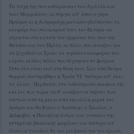
Τα τείχη της που απέκρουσαν τον Αχιλλέα και
τους Μυρμιδόνες, οι πύργοι απ’ όπου ο γέρο
Πρίαμος κι η Ανδρομάχη ματώσαν βλέποντας το
κουφάρι του παλικαριού τους του Έκτορα να
σέρνεται στο κατόπι του άρματος του γιου της
Θέτιδας και του Πηλέα, οι πύλες που άνοιξαν για
να ξεχυθούν οι Τρώες να γεμίσουν κουφάρια τον
κάμπο, οι ίδιες πύλες που δέχτηκαν το Δούρειο
Ίππο όλα είναι εκεί στη θέση τους. Σαν από θαύμα
θαρρείς διατηρήθηκε η Τροία VI πιότερο απ’ όλες
τις άλλες . Περπατάς στα λιθόστρωτα σοκάκια της
και λες πως τώρα να θ’ ανοίξουν οι πόρτες των
σπιτιών από τη μια κι από την άλλη μεριά του
δρόμου και θα βγουν ο Λαοδίκης, ο Τρωίλος, ο
Δηίφοβος, η Πολυξένη άντρες και γυναίκες της
ηττημένης βασιλικής φαμίλιας και πιότερο απ’
όλους οι γυναίκες θα σου μιλήσουν για τον έρωτα.