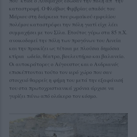
που ‘κτισε ο Λυσίμαχος έσωσαν την πόλη απ’ την
καταστροφή. Ο Φλάβιος Φιμβρίας οπαδός του
Μάριου στη διάρκεια του ρωμαϊκού εμφυλίου
πολέμου καταστρέφει την πόλη γιατί είχε λέει
συμμαχήσει με τον Σίλα. Ετούτος γύρω στα 85 π.Χ.
ανοικοδομεί την πόλη των προγόνων του Αινεία
και την προικίζει ως τέτοια με πλούσια δημόσια
κτίρια ωδείο, θέατρο, βουλευτήριο και βαλανείο.
Οι αυτοκράτορες ο Αύγουστος και ο Ανδριανός
επισκέπτονται τούτο τον ιερό χώρο που σαν
στοιχειό θαρρείς η φήμη του μετά την εξαφάνισή
του στα πρωτοχριστιανικά χρόνια άρχισε να
γυρίζει πάνω από ολάκερο τον κόσμο.