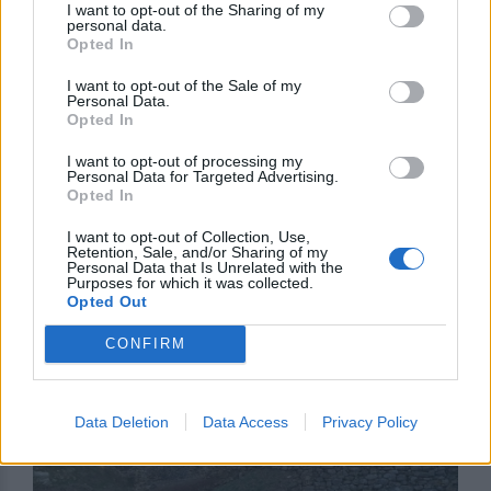
I want to opt-out of the Sharing of my
τεχνογνωσία της εποχής που ‘ταν κτήμα του
personal data.
Opted In
πολιτισμού στον Εύξεινο Πόντο.
I want to opt-out of the Sale of my
Προκεχωρημένο φυλάκιο του πολιτισμού των
Personal Data.
Opted In
προελλήνων του βόρειου Αιγαίου λένε κάποιοι πως
ήταν ετούτη η μικρούλα πρώτη Τροία Ι όπως την
I want to opt-out of processing my
Personal Data for Targeted Advertising.
αποκαλούν οι αρχαιολόγοι εκεί στα τέλη περίπου
Opted In
της τέταρτης χιλιετίας π.Χ. Λίθινα ντουβάρια
I want to opt-out of Collection, Use,
γύρω γύρω από ένα μικρό ανάκτορο και σπίτια
Retention, Sale, and/or Sharing of my
δίχωρα χτισμένα με ωμά τούβλα που πατούσαν
Personal Data that Is Unrelated with the
Purposes for which it was collected.
πάνω σε πέτρινα θεμέλια.
Opted Out
CONFIRM
Data Deletion
Data Access
Privacy Policy