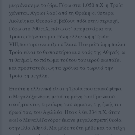
μικρύνουν με το ζόρι. Γύρω στα 1.050 π.Χ. η Τροία
χάνεται. Άγριοι λαοί από τη Θράκη κι ύστερα
Αιολείς και Θεσσαλοί βάζουν πόδι στην περιοχή.
Γύρω στο 700 π.Χ. πάνω στ’ απομεινάρια της
Τροίας στήνεται μια πόλη ελληνική η Τροία
VIIΙ,που την ονομάζουν Ίλιον. Η ακρόπολη η παλιά
Τροία είναι το θυσιαστήριο κι ο ναός της Αθηνάς, ω
τι θαύμα!, το πάτωμα τούτου του ιερού σκεπάζει
και προστατεύει ως τα χρόνια τα τωρινά την
Τροία τη μεγάλη.
Ετούτη η ελληνική είναι η Τροία που επισκέφθηκε
ο Μεγαλέξανδρος μετά τη μάχη του Γρανικού
αναζητώντας την άκρη του νήματος της ζωής του
ήρωά του, του Αχιλλέα. Ήταν λέει 334 π.Χ. όταν
εκεί ο Μεγαλέξανδρος έκανε μεγαλοπρεπή θυσία
στην Ιλία Αθηνά. Μα μήδε τούτη μήδε και τα τείχη