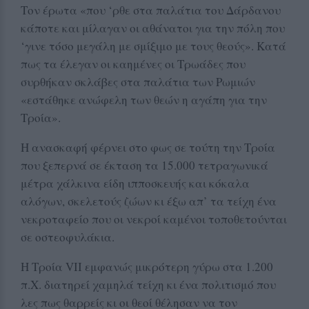
Τον έρωτα «που ‘ρθε στα παλάτια του Δάρδανου
κάποτε και μίλαγαν οι αθάνατοι για την πόλη που
‘γινε τόσο μεγάλη με σμίξιμο με τους θεούς». Κατά
πως τα έλεγαν οι καημένες οι Τρωάδες που
συρθήκαν σκλάβες στα παλάτια των Ρωμιών
«εστάθηκε ανώφελη των θεών η αγάπη για την
Τροία».
Η ανασκαφή φέρνει στο φως σε τούτη την Τροία
που ξεπερνά σε έκταση τα 15.000 τετραγωνικά
μέτρα χάλκινα είδη ιπποσκευής και κόκαλα
αλόγων, σκελετούς ζώων κι έξω απ’ τα τείχη ένα
νεκροταφείο που οι νεκροί καμένοι τοποθετούνται
σε οστεοφυλάκια.
Η Τροία VII εμφανώς μικρότερη γύρω στα 1.200
π.Χ. διατηρεί χαμηλά τείχη κι ένα πολιτισμό που
λες πως θαρρείς κι οι θεοί θέλησαν να τον