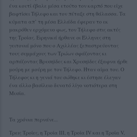
ένα κουτί έβαλε μέσα ετούτο τον καρπό που είχε
βαφτίσει Τήλεφο και τον πέταξε στη θάλασσα. Τα
κύματα απ’ τη μέσα Ελλάδα έφεραν το εκ
μακρόθεν ερχόμενο φως, τον Τήλεφο στις ακτές
της Τροίας. Ειρηνικά ήρθανε οι Έλληνες στη
γειτονιά μόνο που ο Αχιλλέας ξεπαστρεύοντας
τους συμμάχους των Τρώων σφάζοντας κι
αρπάζοντας Βρυσηϊδες και Χρυσηϊδες έξαφνα ήρθε
μούρη με μούρη με τον Τήλεφο. Ήταν αίμα του. Ο
Τήλεφος κι η γενιά του σώθηκε κι έστησε έλεγαν
ένα άλλο βασίλειο δυνατό λίγο νοτιότερα στη
Μυσία.
Τα χρόνια περνάνε...
Τρεις Τροίες, η Τροία ΙΙΙ, η Τροία ΙV και η Τροία V,