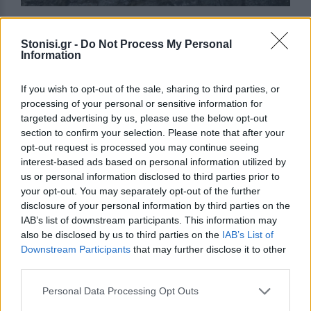
Η ράμπα της Τροίας II στο πλάι της οποίας
Stonisi.gr -
Do Not Process My Personal
βρέθηκε από το Σλήμαν ο λεγόμενος «θησαυρός
Information
του Πριάμου». Καμία σχέση με την Ομηρική Τροία
If you wish to opt-out of the sale, sharing to third parties, or
Οι ανασκαφές που αρχίσαν στα 1871 και
processing of your personal or sensitive information for
συνεχίζονται ως τα σήμερα αποκάλυψαν την
targeted advertising by us, please use the below opt-out
ύπαρξη εννιά τουλάχιστον πόλεων χτισμένων η
section to confirm your selection. Please note that after your
opt-out request is processed you may continue seeing
μια πάνω στην άλλη εκεί στον ίδιο τόπο που για
interest-based ads based on personal information utilized by
δαύτο κι έγινε μια τούμπα τεράστια, τούμπα που
us or personal information disclosed to third parties prior to
παραξένεψε και τον Σλήμαν και τον έστειλε να
your opt-out. You may separately opt-out of the further
σκάψει εκεί.
disclosure of your personal information by third parties on the
IAB’s list of downstream participants. This information may
Λίγες σειρές πέτρες ντουβάρια παράλληλα
also be disclosed by us to third parties on the
IAB’s List of
Downstream Participants
that may further disclose it to other
θαρρείς ενός μέτρου ύψους κοντά το καθένα είναι
third parties.
η παλιότερη η Τροία ο πρώτος οικισμός στημένος
εκεί στην είσοδο των Δαρδανελίων στην πόρτα
Personal Data Processing Opt Outs
του δρόμου που οδηγεί στη γνώση, στη