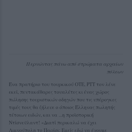
Περνώντας πάνω από στρώματα αρχαίων
πόλεων
Ένα πρατήριο του τουρκικού ΟΤΕ, ΡΤΤ τον λένε
εκεί, πεντακάθαρες τουαλέτες κι ένας χώρος
πώλησης τουριστικών οδηγών που τις υπέρογκες
τιμές τους θα ζήλευε ο όποιος Έλληνας πωλητής
τέτοιων ειδών, και να ...η προϊστορική
Ντίσνεϋλαντ! «Διατί περικαλώ να έχει
Λιμνούπολη το Παρίσι; Εμείς εδώ να έχουμε