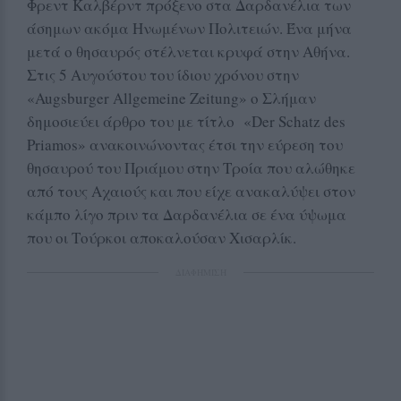
Φρεντ Καλβέρντ πρόξενο στα Δαρδανέλια των
άσημων ακόμα Ηνωμένων Πολιτειών. Ένα μήνα
μετά ο θησαυρός στέλνεται κρυφά στην Αθήνα.
Στις 5 Αυγούστου του ίδιου χρόνου στην
«Augsburger Allgemeine Zeitung» ο Σλήμαν
δημοσιεύει άρθρο του με τίτλο «Der Schatz des
Priamos» ανακοινώνοντας έτσι την εύρεση του
θησαυρού του Πριάμου στην Τροία που αλώθηκε
από τους Αχαιούς και που είχε ανακαλύψει στον
κάμπο λίγο πριν τα Δαρδανέλια σε ένα ύψωμα
που οι Τούρκοι αποκαλούσαν Χισαρλίκ.
ΔΙΑΦΗΜΙΣΗ