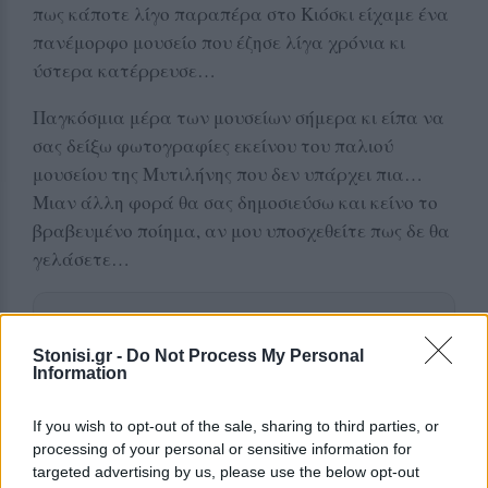
πως κάποτε λίγο παραπέρα στο Κιόσκι είχαμε ένα
πανέμορφο μουσείο που έζησε λίγα χρόνια κι
ύστερα κατέρρευσε…
Παγκόσμια μέρα των μουσείων σήμερα κι είπα να
σας δείξω φωτογραφίες εκείνου του παλιού
μουσείου της Μυτιλήνης που δεν υπάρχει πια…
Μιαν άλλη φορά θα σας δημοσιεύσω και κείνο το
βραβευμένο ποίημα, αν μου υποσχεθείτε πως δε θα
γελάσετε…
Δείτε περισσότερα άρθρα μας στα αποτελέσματα
αναζήτησης
Stonisi.gr -
Do Not Process My Personal
Information
Add stonisi.gr on Google ↗
If you wish to opt-out of the sale, sharing to third parties, or
processing of your personal or sensitive information for
targeted advertising by us, please use the below opt-out