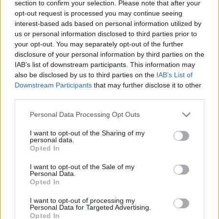
ΣΤΗΝ ΙΔΙΑ ΚΑΤΗΓΟΡΙΑ
section to confirm your selection. Please note that after your
opt-out request is processed you may continue seeing
ΜΕ ΥΠΟΓΡΑΦΗ
interest-based ads based on personal information utilized by
Το «δικαίωμα παραμονής» των
us or personal information disclosed to third parties prior to
νέων στα νησιά
your opt-out. You may separately opt-out of the further
Από το όραμα της παραμονής στις
disclosure of your personal information by third parties on the
στρατηγικές επιλογές - Γράφει ο
ΓΙΑΝΝΗΣ ΣΠΙΛΑΝΗΣ*
IAB’s list of downstream participants. This information may
also be disclosed by us to third parties on the
IAB’s List of
Downstream Participants
that may further disclose it to other
third parties.
ΜΕ ΥΠΟΓΡΑΦΗ
Personal Data Processing Opt Outs
Πόσο απέχει η Ψάθα από τη
λογική;
I want to opt-out of the Sharing of my
Γράφει ο ΚΥΡΙΑΚΟΣ
personal data.
ΑΡΓΥΡΟΠΟΥΛΟΣ
Opted In
I want to opt-out of the Sale of my
Personal Data.
Opted In
ΜΕ ΥΠΟΓΡΑΦΗ
I want to opt-out of processing my
3ο Μουσικό Φεστιβάλ Δήμου
Personal Data for Targeted Advertising.
Μυτιλήνης
Opted In