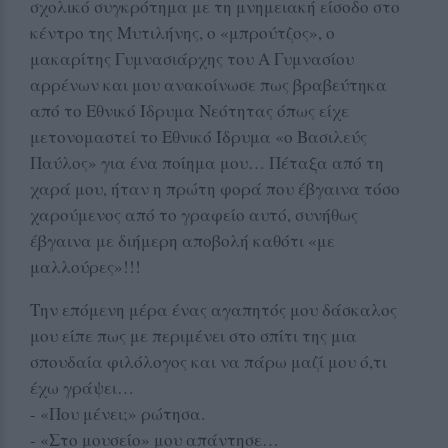
σχολικό συγκρότημα με τη μνημειακή είσοδο στο
κέντρο της Μυτιλήνης, ο «μπρούτζος», ο
μακαρίτης Γυμνασιάρχης του Α Γυμνασίου
αρρένων και μου ανακοίνωσε πως βραβεύτηκα
από το Εθνικό Ίδρυμα Νεότητας όπως είχε
μετονομαστεί το Εθνικό Ίδρυμα «ο Βασιλεύς
Παύλος» για ένα ποίημα μου… Πέταξα από τη
χαρά μου, ήταν η πρώτη φορά που έβγαινα τόσο
χαρούμενος από το γραφείο αυτό, συνήθως
έβγαινα με διήμερη αποβολή καθότι «με
μαλλούρες»!!!
Την επόμενη μέρα ένας αγαπητός μου δάσκαλος
μου είπε πως με περιμένει στο σπίτι της μια
σπουδαία φιλόλογος και να πάρω μαζί μου ό,τι
έχω γράψει…
- «Που μένει;» ρώτησα.
- «Στο μουσείο» μου απάντησε…