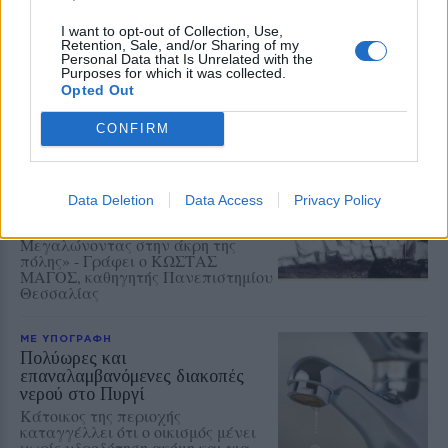
Γράφει ο ΜΙΧΑΗΛ
ΚΑΠΙΩΤΑΣ, πρώην Δντης Β/θμιας
I want to opt-out of Collection, Use,
Retention, Sale, and/or Sharing of my
Εκπ/σης Λέσβου & Σάμου
Personal Data that Is Unrelated with the
Purposes for which it was collected.
Opted Out
CONFIRM
ΜΕ ΥΠΟΓΡΑΦΗ
Με την πέννα της ψυχής και της
μνήμης
Μερικά σχόλια με αφορμή το
Data Deletion
Data Access
Privacy Policy
βιβλίο της Βάσω Καραπιπέρη-
Αλατζά «Μυτιλήνη-Συνοικισμός:
Μεγαλώνοντας στην άκρη της
πόλης» - Γράφει ο ΚΩΣΤΑΣ
ΜΑΓΟΣ, καθηγητής Πανεπιστημίου
Θεσσαλίας
ΜΕ ΥΠΟΓΡΑΦΗ
Πολύωρες και
επαναλαμβανόμενες διακοπές
νερού στο Πυργί
Κάτοικος της περιοχής
καταγγέλλει ότι ο οικισμός μένει
χωρίς υδροδότηση ακόμη και για