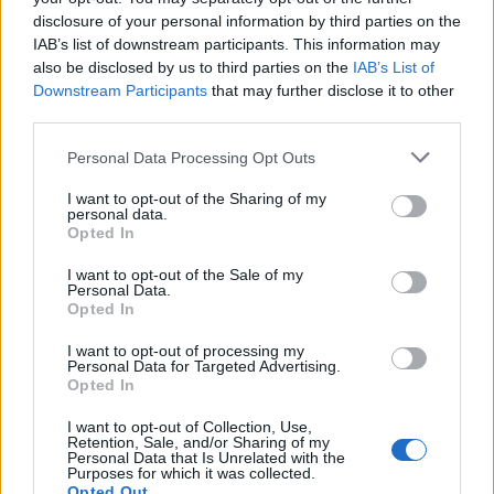
disclosure of your personal information by third parties on the
ΑΤΖΕΝΤΑ
IAB’s list of downstream participants. This information may
Παπαλίνα, ούζο και μουσική
also be disclosed by us to third parties on the
IAB’s List of
απόψε στον Κόλπο της Γέρας
Downstream Participants
that may further disclose it to other
Πλούσιο καλλιτεχνικό πρόγραμμα
third parties.
και χορευτικά συγκροτήματα στη
Γιορτή Παπαλίνας που ξεκινά στις
20.30 στα Πηγαδάκια
Personal Data Processing Opt Outs
I want to opt-out of the Sharing of my
personal data.
Opted In
ΑΤΖΕΝΤΑ
Μια κουταλιά μέλι, μια γεύση
I want to opt-out of the Sale of my
από το Γεωπάρκο Λέσβου
Personal Data.
Γευσιγνωσία φρεσκοτρυγημένου
Opted In
θυμαρίσιου μελιού και προϊόντων
της κυψέλης το Σάββατο 8
I want to opt-out of processing my
Αυγούστου στο Μουσείο Φυσικής
Personal Data for Targeted Advertising.
Ιστορίας Απολιθωμένου Δάσους
Opted In
στο Σίγρι
I want to opt-out of Collection, Use,
Retention, Sale, and/or Sharing of my
ΡΕΠΟΡΤΑΖ
ΕΛΕΥΘΕΡΟΣ ΧΡΟΝΟΣ
Personal Data that Is Unrelated with the
Υποδεχτήκαν τον Αύγουστο με
Purposes for which it was collected.
τη «Γιορτή του Κρασιού» τα
Opted Out