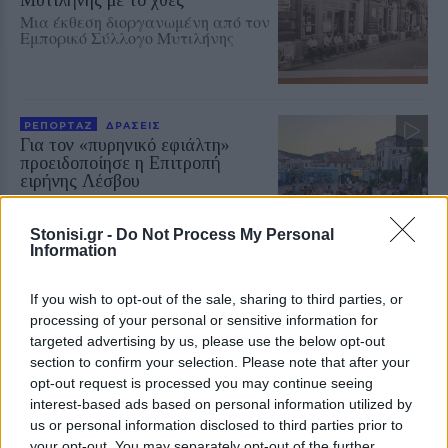
Μια έκθεση διοργανωμένη από τον
Εμπορικό Σύλλογο Μυτιλήνης
ΡΕΠΟΡΤΑΖ
ΔΡΑΣΕΙΣ
Για τον «πυρηνικό εφιάλτη»
προειδοποίησε η Επιτροπή
ειρήνης Λέσβου
Μια συγκέντρωση γεμάτη
μηνύματα και νοήματα για τον
πόλεμο και την ειρήνη
Stonisi.gr -
Do Not Process My Personal
Information
If you wish to opt-out of the sale, sharing to third parties, or
ΓΕΥΣΗ
Γέμισε αρώματα το Μεγαλοχώρι
processing of your personal or sensitive information for
στη γιορτή βοτάνων
targeted advertising by us, please use the below opt-out
Πλήθος κόσμου συμμετείχε στην
section to confirm your selection. Please note that after your
εκδήλωση του Taste Lesvos με
opt-out request is processed you may continue seeing
επίκεντρο τη γαστρονομική και
interest-based ads based on personal information utilized by
φυσική κληρονομιά της Λέσβου
us or personal information disclosed to third parties prior to
your opt-out. You may separately opt-out of the further