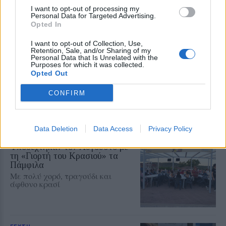
20.30 στα Πηγαδάκια
I want to opt-out of processing my
Personal Data for Targeted Advertising.
Opted In
ΑΤΖΕΝΤΑ
I want to opt-out of Collection, Use,
Μια κουταλιά μέλι, μια γεύση
Retention, Sale, and/or Sharing of my
Personal Data that Is Unrelated with the
από το Γεωπάρκο Λέσβου
Purposes for which it was collected.
Γευσιγνωσία φρεσκοτρυγημένου
Opted Out
θυμαρίσιου μελιού και προϊόντων
της κυψέλης το Σάββατο 8
CONFIRM
Αυγούστου στο Μουσείο Φυσικής
Ιστορίας Απολιθωμένου Δάσους
στο Σίγρι
Data Deletion
Data Access
Privacy Policy
ΡΕΠΟΡΤΑΖ
ΕΛΕΥΘΕΡΟΣ ΧΡΟΝΟΣ
Υποδεχτήκαν τον Αύγουστο με
τη «Γιορτή του Κρασιού» τα
Πάμφιλα
Με πολύ χορό, τραγούδι και
άφθονο κρασί
ΓΕΥΣΗ