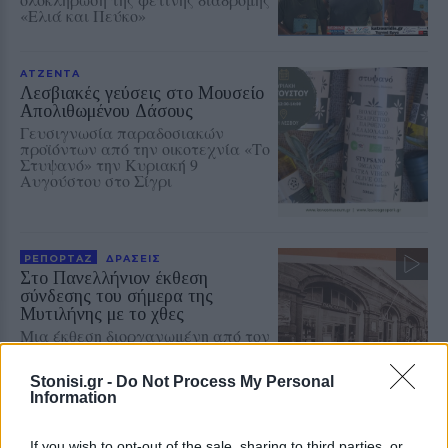
«Ελιά και Πεύκο»
ΑΤΖΕΝΤΑ
Λεσβιακές γεύσεις στο Μουσείο
Απολιθωμένου Δάσους
Γευσιγνωσία παραδοσιακών
προϊόντων από την οικοτεχνία «Το
Στυψανό» την Κυριακή 9
Αυγούστου στο Σίγρι
ΡΕΠΟΡΤΑΖ
ΔΡΑΣΕΙΣ
Στο Πανελλήνιον έκθεση
σύνδεσης του σήμερα της
Μυτιλήνης με το χθες
Μια έκθεση διοργανωμένη από τον
Εμπορικό Σύλλογο Μυτιλήνης
Stonisi.gr -
Do Not Process My Personal
Information
ΡΕΠΟΡΤΑΖ
ΔΡΑΣΕΙΣ
If you wish to opt-out of the sale, sharing to third parties, or