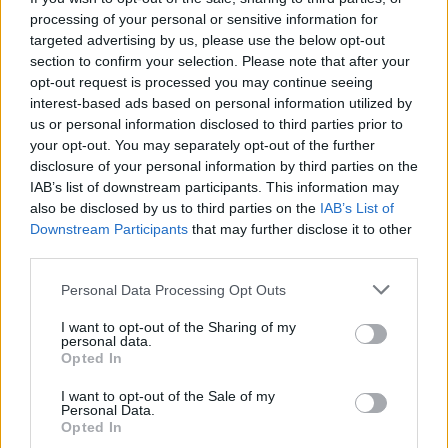
Για τον «πυρηνικό εφιάλτη»
processing of your personal or sensitive information for
προειδοποίησε η Επιτροπή
targeted advertising by us, please use the below opt-out
ειρήνης Λέσβου
section to confirm your selection. Please note that after your
Μια συγκέντρωση γεμάτη
μηνύματα και νοήματα για τον
opt-out request is processed you may continue seeing
πόλεμο και την ειρήνη
interest-based ads based on personal information utilized by
us or personal information disclosed to third parties prior to
your opt-out. You may separately opt-out of the further
disclosure of your personal information by third parties on the
ΓΕΥΣΗ
Γέμισε αρώματα το Μεγαλοχώρι
IAB’s list of downstream participants. This information may
στη γιορτή βοτάνων
also be disclosed by us to third parties on the
IAB’s List of
Πλήθος κόσμου συμμετείχε στην
Downstream Participants
that may further disclose it to other
εκδήλωση του Taste Lesvos με
third parties.
επίκεντρο τη γαστρονομική και
φυσική κληρονομιά της Λέσβου
Personal Data Processing Opt Outs
I want to opt-out of the Sharing of my
personal data.
ΑΤΖΕΝΤΑ
Opted In
Παπαλίνα, ούζο και μουσική
απόψε στον Κόλπο της Γέρας
I want to opt-out of the Sale of my
Πλούσιο καλλιτεχνικό πρόγραμμα
Personal Data.
και χορευτικά συγκροτήματα στη
Opted In
Γιορτή Παπαλίνας που ξεκινά στις